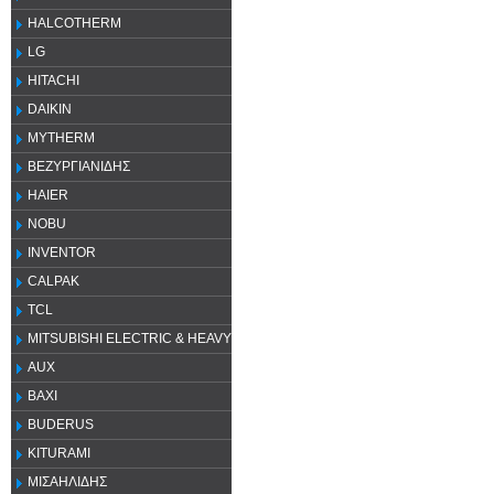
HALCOTHERM
LG
HITACHI
DAIKIN
MYTHERM
ΒΕΖΥΡΓΙΑΝΙΔΗΣ
HAIER
NOBU
INVENTOR
CALPAK
TCL
MITSUBISHI ELECTRIC & HEAVY
AUX
ΒΑΧΙ
BUDERUS
KITURAMI
ΜΙΣΑΗΛΙΔΗΣ