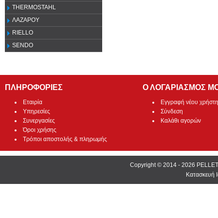
THERMOSTAHL
ΛΑΖΑΡΟΥ
RIELLO
SENDO
ΠΛΗΡΟΦΟΡΙΕΣ
Ο ΛΟΓΑΡΙΑΣΜΟΣ Μ
Εταιρία
Εγγραφή νέου χρήστ
Υπηρεσίες
Σύνδεση
Συνεργασίες
Καλάθι αγορών
Όροι χρήσης
Τρόποι αποστολής & πληρωμής
Copyright © 2014 - 2026 PEL
Κατασκευή Ι