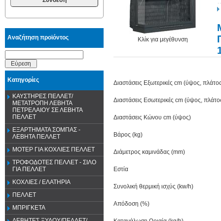
Αναζήτηση προϊόντος
Κλίκ για μεγέθυνση
Εύρεση
Κατηγορίες
Διαστάσεις Εξωτερικές cm (ύψος, πλάτο
ΚΑΥΣΤΗΡΕΣ ΠΕΛΛΕΤ/
Διαστάσεις Εσωτερικές cm (ύψος, πλάτο
ΜΕΤΑΤΡΟΠΗ ΛΕΒΗΤΑ
ΠΕΤΡΕΛΑΙΟΥ ΣΕ ΛΕΒΗΤΑ
ΠΕΛΛΕΤ
Διαστάσεις Κώνου cm (ύψος)
ΕΞΑΡΤΗΜΑΤΑ ΣΟΜΠΑΣ -
Βάρος (kg)
ΛΕΒΗΤΑ ΠΕΛΛΕΤ
ΜΟΤΕΡ ΓΙΑ ΚΟΧΛΙΕΣ ΠΕΛΛΕΤ
Διάμετρος καμινάδας (mm)
ΤΡΟΦΟΔΟΤΕΣ ΠΕΛΛΕΤ - ΣΙΛΟ
Εστία
ΓΙΑ ΠΕΛΛΕΤ
ΚΟΧΛΙΕΣ / ΕΛΑΤΗΡΙΑ
Συνολική θερμική ισχύς (kw/h)
ΠΕΛΛΕΤ
Απόδοση (%)
ΜΠΡΙΓΚΕΤΑ
ΛΕΒΗΤΕΣ ΞΥΛΟΥ/ΠΕΛΛΕΤ/
Κατανάλωση Ωριαία (kg/h)