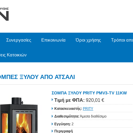
Συνεργασίες
Επικοινωνία
Όροι χρήσης
Τρόποι απ
εις Κατοικιών
ΟΜΠΕΣ ΞΥΛΟΥ ΑΠΟ ΑΤΣΑΛΙ
ΣΟΜΠΑ ΞΥΛΟΥ PRITY PMV3-TV 11KW
Τιμή
με ΦΠΑ
:
920,01 €
Κατασκευαστής:
PRITY
Διαθεσιμότητα:
Άμεσα διαθέσιμο
Εγγύηση:
2
Περιγραφή