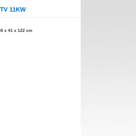
-TV 11KW
46 x 41 x 122 cm