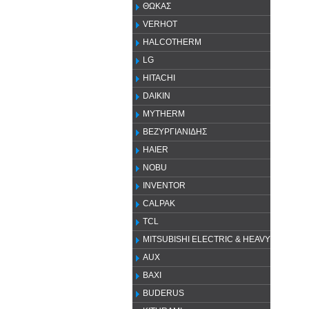
ΘΩΚΑΣ
VERHOT
HALCOTHERM
LG
HITACHI
DAIKIN
MYTHERM
ΒΕΖΥΡΓΙΑΝΙΔΗΣ
HAIER
NOBU
INVENTOR
CALPAK
TCL
MITSUBISHI ELECTRIC & HEAVY
AUX
ΒΑΧΙ
BUDERUS