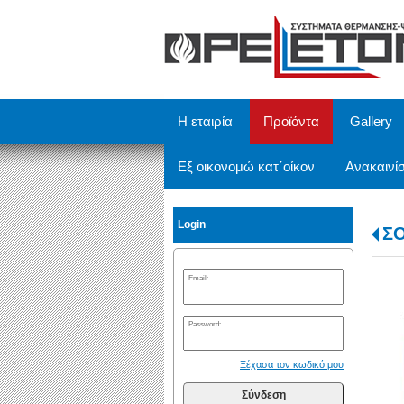
/
Η εταιρία
Προϊόντα
Gallery
Εξ οικονομώ κατ΄οίκον
Ανακαινίσ
Login
Σ
Email:
Password:
Ξέχασα τον κωδικό μου
Σύνδεση