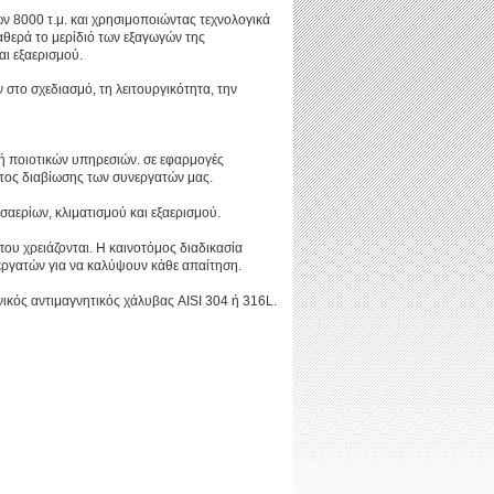
ν 8000 τ.μ. και χρησιμοποιώντας τεχνολογικά
θερά το μερίδιό των εξαγωγών της
ι εξαερισμού.
στο σχεδιασμό, τη λειτουργικότητα, την
ή ποιοτικών υπηρεσιών. σε εφαρμογές
ντος διαβίωσης των συνεργατών μας.
αερίων, κλιματισμού και εξαερισμού.
που χρειάζονται. Η καινοτόμος διαδικασία
νεργατών για να καλύψουν κάθε απαίτηση.
νικός αντιμαγνητικός χάλυβας AISI 304 ή 316L.