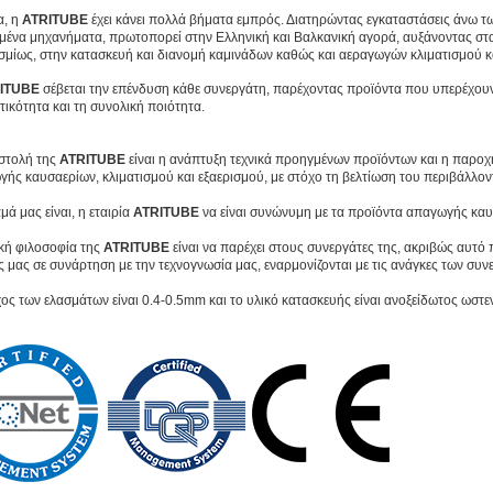
, η
ATRITUBE
έχει κάνει πολλά βήματα εμπρός. Διατηρώντας εγκαταστάσεις άνω τω
ένα μηχανήματα, πρωτοπορεί στην Ελληνική και Βαλκανική αγορά, αυξάνοντας στα
μίως, στην κατασκευή και διανομή καμινάδων καθώς και αεραγωγών κλιματισμού κα
ITUBE
σέβεται την επένδυση κάθε συνεργάτη, παρέχοντας προϊόντα που υπερέχουν 
ικότητα και τη συνολική ποιότητα.
στολή της
ATRITUBE
είναι η ανάπτυξη τεχνικά προηγμένων προϊόντων και η παροχ
ής καυσαερίων, κλιματισμού και εξαερισμού, με στόχο τη βελτίωση του περιβάλλο
μά μας είναι, η εταιρία
ATRITUBE
να είναι συνώνυμη με τα προϊόντα απαγωγής καυσ
κή φιλοσοφία της
ATRITUBE
είναι να παρέχει στους συνεργάτες της, ακριβώς αυτό 
 μας σε συνάρτηση με την τεχνογνωσία μας, εναρμονίζονται με τις ανάγκες των συ
ος των ελασμάτων είναι 0.4-0.5mm και το υλικό κατασκευής είναι ανοξείδωτος ωστε