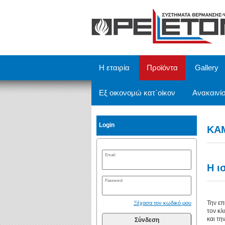
/
Η εταιρία
Προϊόντα
Gallery
Εξ οικονομώ κατ΄οίκον
Ανακαινίσ
Login
ΚΑ
Email:
Η ι
Password:
Την επ
Ξέχασα τον κωδικό μου
τον κλ
και τη
Σύνδεση