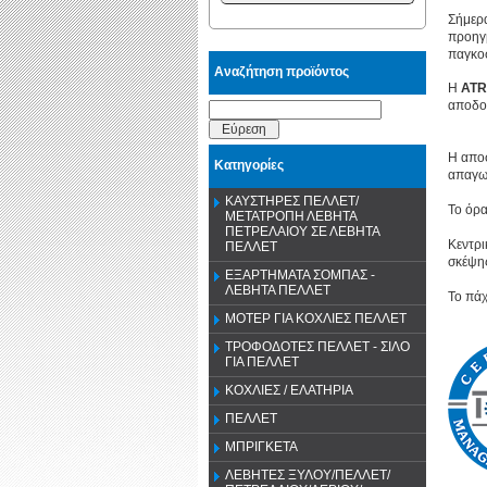
Σήμερα
προηγμ
παγκοσ
Αναζήτηση προϊόντος
Η
ATR
αποδοτ
Εύρεση
Η απο
Κατηγορίες
απαγωγ
ΚΑΥΣΤΗΡΕΣ ΠΕΛΛΕΤ/
Το όρα
ΜΕΤΑΤΡΟΠΗ ΛΕΒΗΤΑ
ΠΕΤΡΕΛΑΙΟΥ ΣΕ ΛΕΒΗΤΑ
Κεντρι
ΠΕΛΛΕΤ
σκέψης
ΕΞΑΡΤΗΜΑΤΑ ΣΟΜΠΑΣ -
ΛΕΒΗΤΑ ΠΕΛΛΕΤ
Το πάχ
ΜΟΤΕΡ ΓΙΑ ΚΟΧΛΙΕΣ ΠΕΛΛΕΤ
ΤΡΟΦΟΔΟΤΕΣ ΠΕΛΛΕΤ - ΣΙΛΟ
ΓΙΑ ΠΕΛΛΕΤ
ΚΟΧΛΙΕΣ / ΕΛΑΤΗΡΙΑ
ΠΕΛΛΕΤ
ΜΠΡΙΓΚΕΤΑ
ΛΕΒΗΤΕΣ ΞΥΛΟΥ/ΠΕΛΛΕΤ/