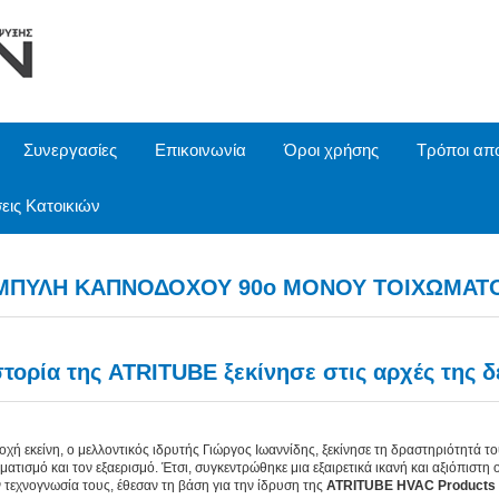
Συνεργασίες
Επικοινωνία
Όροι χρήσης
Τρόποι απ
εις Κατοικιών
ΜΠΥΛΗ ΚΑΠΝΟΔΟΧΟΥ 90o ΜΟΝΟΥ ΤΟΙΧΩΜΑΤ
στορία της ATRITUBE ξεκίνησε στις αρχές της δε
οχή εκείνη, ο μελλοντικός ιδρυτής Γιώργος Ιωαννίδης, ξεκίνησε τη δραστηριότητά το
ιματισμό και τον εξαερισμό. Έτσι, συγκεντρώθηκε μια εξαιρετικά ικανή και αξιόπιστη
ν τεχνογνωσία τους, έθεσαν τη βάση για την ίδρυση της
ATRITUBE HVAC Products