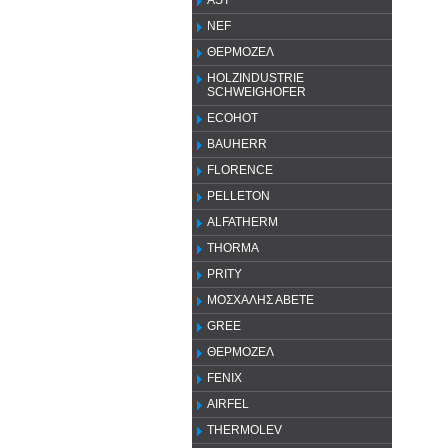
AST
NEF
ΘΕΡΜΟΖΕΛ
HOLZINDUSTRIE
SCHWEIGHOFER
ECOHOT
BAUHERR
FLORENCE
PELLETON
ALFATHERM
THORMA
PRITY
ΜΟΣΧΑΛΗΣ ΑΒΕΤΕ
GREE
ΘΕΡΜΟΖΕΛ
FENIX
AIRFEL
THERMOLEV