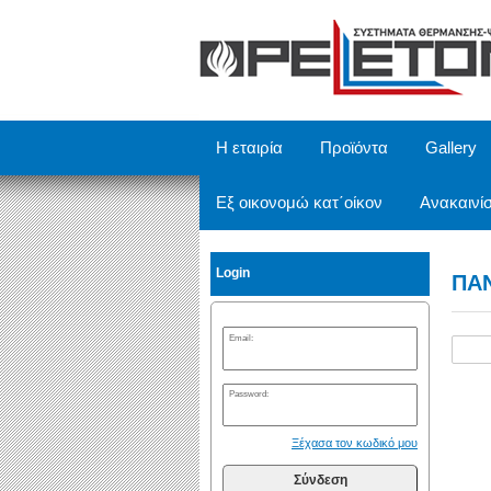
/
Η εταιρία
Προϊόντα
Gallery
Εξ οικονομώ κατ΄οίκον
Ανακαινίσ
Login
ΠΑ
Email:
Password:
Ξέχασα τον κωδικό μου
Σύνδεση