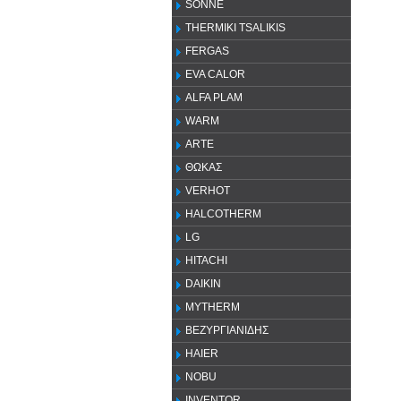
SONNE
THERMIKI TSALIKIS
FERGAS
EVA CALOR
ALFA PLAM
WARM
ARTE
ΘΩΚΑΣ
VERHOT
HALCOTHERM
LG
HITACHI
DAIKIN
MYTHERM
ΒΕΖΥΡΓΙΑΝΙΔΗΣ
HAIER
NOBU
INVENTOR