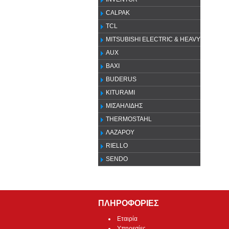
CALPAK
TCL
MITSUBISHI ELECTRIC & HEAVY
AUX
ΒΑΧΙ
BUDERUS
KITURAMI
ΜΙΣΑΗΛΙΔΗΣ
THERMOSTAHL
ΛΑΖΑΡΟΥ
RIELLO
SENDO
ΠΛΗΡΟΦΟΡΙΕΣ
Εταιρία
Υπηρεσίες