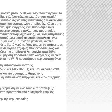
με ψυκτικό μέσο R290 και GWP που πλησιάζει το
! Εξασφαλίζουν εύκολη εγκατάσταση, υψηλή
 κατάλληλες για νέες κατασκευές ή ανακαινίσεις,
 αξιοποίηση υφιστάμενων υποδομών. Χάρη στην
ονόμηση ενέργειας, ενώ παράλληλα είναι
ματωμένο σύστημα πολλαπλής προστασίας
αντιεκρηκτικής σχεδίασης, βαλβίδες υπερπίεσης
υστηρότερες προδιαγραφές ασφάλειας, ενώ
 (και έως 75 °C για τα μοντέλα μοντέλα
 το ζεστό νερό χρήσης μπορεί να φτάσει τους
ι σε ακραία χαμηλές θερμοκρασίες, έως και
ρει πιο αποδοτική λειτουργία κατά 20%,
ι μέγιστη προστασία από δυσχαιρείς καιρικές
ύ και το Wi-Fi προσφέρουν περισσότερη άνεση.
ωση λειτουργικού κόστους
X290-14S, MX290-16T) και θερμοκρασία ΖΝΧ
ιά και νέα συστήματα θέρμανσης
ηλή κατανάλωση ενέργειας, και 20% αυξημένη
η θέρμανση και έως τους 46⁰C στην ψύξη
ιστη προστασία από δυσχαιρείς καιρικές
τερικής θερμοκρασίας