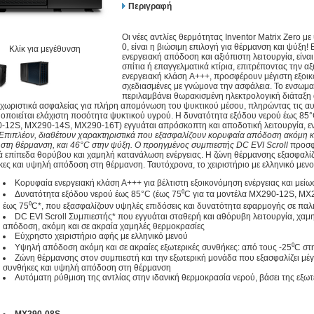
Περιγραφή
Οι νέες αντλίες θερμότητας Inventor Matrix Zero 
0, είναι η βιώσιμη επιλογή για θέρμανση και ψύξη
Κλίκ για μεγέθυνση
ενεργειακή απόδοση και αξιόπιστη λειτουργία, είναι
σπίτια ή επαγγελματικά κτίρια, επιτρέποντας την
ενεργειακή κλάση A+++, προσφέρουν μέγιστη εξοικ
σχεδιασμένες με γνώμονα την ασφάλεια. Το ενσω
περιλαμβάνει θωρακισμένη ηλεκτρολογική διάταξη 
αχωριστικά ασφαλείας για πλήρη απομόνωση του ψυκτικού μέσου, πληρώντας τις α
οποιείται ελάχιστη ποσότητα ψυκτικού υγρού. Η δυνατότητα εξόδου νερού έως 85°C
12S, MX290-14S, MX290-16T) εγγυάται απρόσκοπτη και αποδοτική λειτουργία, ενώ
 Επιπλέον, διαθέτουν χαρακτηριστικά που εξασφαλίζουν κορυφαία απόδοση ακόμη κα
 στη θέρμανση, και 46°C στην ψύξη. Ο προηγμένος συμπιεστής DC EVI Scroll
προσφέ
 επίπεδα θορύβου και χαμηλή κατανάλωση ενέργειας. Η ζώνη θέρμανσης εξασφαλίζε
ες και υψηλή απόδοση στη θέρμανση. Ταυτόχρονα, το χειριστήριο με ελληνικό μενο
Κορυφαία ενεργειακή κλάση Α+++ για βέλτιστη εξοικονόμηση ενέργειας και μεί
Δυνατότητα εξόδου νερού έως 85°C (έως 75⁰C για τα μοντέλα MX290-12S, M
έως 75⁰C*, που εξασφαλίζουν υψηλές επιδόσεις και δυνατότητα εφαρμογής σε παλ
DC EVI Scroll Συμπιεστής* που εγγυάται σταθερή και αθόρυβη λειτουργία, χαμ
απόδοση, ακόμη και σε ακραία χαμηλές θερμοκρασίες
Εύχρηστο χειριστήριο αφής με ελληνικό μενού
Υψηλή απόδοση ακόμη και σε ακραίες εξωτερικές συνθήκες: από τους -25⁰C στ
Ζώνη θέρμανσης στον συμπιεστή και την εξωτερική μονάδα που εξασφαλίζει μέγ
συνθήκες και υψηλή απόδοση στη θέρμανση
Αυτόματη ρύθμιση της αντλίας στην ιδανική θερμοκρασία νερού, βάσει της εξω
MX290-08S