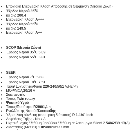
Εποχιακή Ενεργειακή Κλάση Απόδοσης σε Θέρμανση (Μεσαία Ζώνη)
Έξοδος Νερού 35⁰C
ηs (%)
200.4
Ενεργειακή Κλάση
A+++
Έξοδος Νερού 55⁰C
ηs (%)
149.5
Ενεργειακή Κλάση
A++
SCOP (Μεσαία Ζώνη)
Έξοδος Νερού 35⁰C
5.09
Έξοδος Νερού 55⁰C
3.81
SEER
Έξοδος Νερού 7⁰C
5.68
Έξοδος Νερού 18⁰C
7.51
Τάση/ Συχνότητα/Φάση
220-240/50/1
V/Hz/Ph
MOP/MCA
20/16
A
Συμπιεστής
Τύπος
Twin rotary
Ψυκτικό Υγρό
Τύπος/Ποσότητα
R290/1,1
kg
Εναλλάκτης Νερού
Πλακοειδής
Υδραυλική σύνδεση (εσωτερική διάσταση)
R 1-1/4"
inch
Ασφάλειες Τήξης
-
No x Α
Ηχητική Ισχύς / Στάθμη θορύβου / Στάθμη σε λειτουργία Silent 2
54/42/39
dB(A)
Διαστάσεις (MxΥxΒ)
1385×865×523
mm