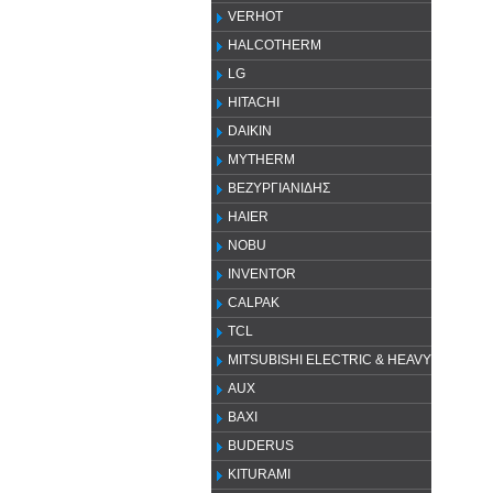
VERHOT
HALCOTHERM
LG
HITACHI
DAIKIN
MYTHERM
ΒΕΖΥΡΓΙΑΝΙΔΗΣ
HAIER
NOBU
INVENTOR
CALPAK
TCL
MITSUBISHI ELECTRIC & HEAVY
AUX
ΒΑΧΙ
BUDERUS
KITURAMI