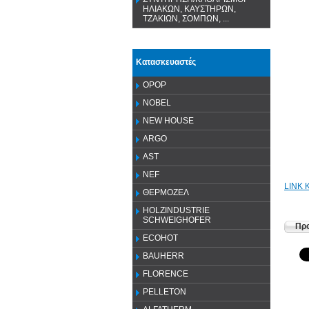
ΗΛΙΑΚΩΝ, ΚΑΥΣΤΗΡΩΝ,
ΤΖΑΚΙΩΝ, ΣΟΜΠΩΝ, ...
Κατασκευαστές
OPOP
NOBEL
NEW HOUSE
ARGO
AST
NEF
LINK 
ΘΕΡΜΟΖΕΛ
HOLZINDUSTRIE
SCHWEIGHOFER
Προ
ECOHOT
BAUHERR
FLORENCE
PELLETON