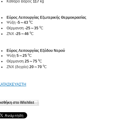
Καθαρό Βάρος
117
kg
Εύρος Λειτουργίας Εξωτερικής Θερμοκρασίας
Ψύξη
-5～43
⁰C
Θέρμανση
-25～35
⁰C
ΖΝΧ
-25～46
⁰C
Εύρος Λειτουργίας Εξόδου Νερού
Ψύξη
5～25
⁰C
Θέρμανση
25～75
⁰C
ΖΝΧ (δοχείο)
20～70
⁰C
ΚΑΤΑΣΚΕΥΑΣΤΗ
σθήκη στο Wishlist