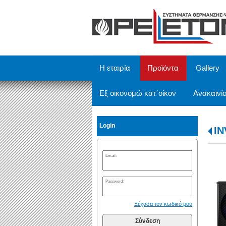
/
Η εταιρία
Προϊόντα
Gallery
Εξ οικονομώ κατ΄οίκον
Ανακαινίσ
Login
I
Email:
Password:
Ξέχασα τον κωδικό μου
Σύνδεση