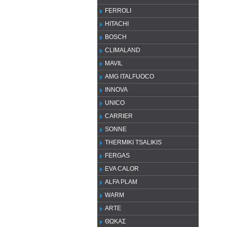
FERROLI
HITACHI
BOSCH
CLIMALAND
MAVIL
AMG ITALFUOCO
INNOVA
UNICO
CARRIER
SONNE
THERMIKI TSALIKIS
FERGAS
EVA CALOR
ALFA PLAM
WARM
ARTE
ΘΩΚΑΣ