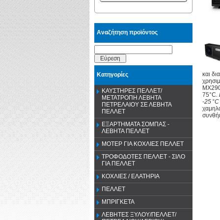
Αναζήτηση προϊόντος
Εύρεση
και δι
Κατηγορίες
χρησιμ
MX290-
ΚΑΥΣΤΗΡΕΣ ΠΕΛΛΕΤ/
75°C
.
ΜΕΤΑΤΡΟΠΗ ΛΕΒΗΤΑ
-25 °C
ΠΕΤΡΕΛΑΙΟΥ ΣΕ ΛΕΒΗΤΑ
χαμηλά
ΠΕΛΛΕΤ
συνθήκ
ΕΞΑΡΤΗΜΑΤΑ ΣΟΜΠΑΣ -
ΛΕΒΗΤΑ ΠΕΛΛΕΤ
ΜΟΤΕΡ ΓΙΑ ΚΟΧΛΙΕΣ ΠΕΛΛΕΤ
ΤΡΟΦΟΔΟΤΕΣ ΠΕΛΛΕΤ - ΣΙΛΟ
ΓΙΑ ΠΕΛΛΕΤ
ΚΟΧΛΙΕΣ / ΕΛΑΤΗΡΙΑ
ΠΕΛΛΕΤ
ΜΠΡΙΓΚΕΤΑ
ΛΕΒΗΤΕΣ ΞΥΛΟΥ/ΠΕΛΛΕΤ/