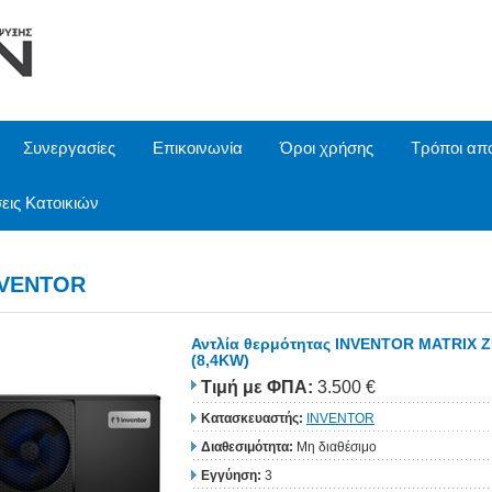
Συνεργασίες
Επικοινωνία
Όροι χρήσης
Τρόποι απ
εις Κατοικιών
NVENTOR
Αντλία θερμότητας INVENTOR MATRIX 
(8,4KW)
Τιμή
με ΦΠΑ
:
3.500 €
Κατασκευαστής:
INVENTOR
Διαθεσιμότητα:
Μη διαθέσιμο
Εγγύηση:
3