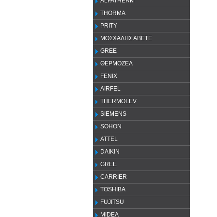
ALFATHERM
THORMA
PRITY
ΜΟΣΧΑΛΗΣ ΑΒΕΤΕ
GREE
ΘΕΡΜΟΖΕΛ
FENIX
AIRFEL
THERMOLEV
SIEMENS
SOHON
ATTEL
DAIKIN
GREE
CARRIER
TOSHIBA
FUJITSU
MIDEA