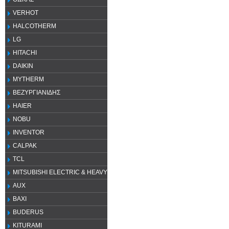
VERHOT
HALCOTHERM
LG
HITACHI
DAIKIN
MYTHERM
ΒΕΖΥΡΓΙΑΝΙΔΗΣ
HAIER
NOBU
INVENTOR
CALPAK
TCL
MITSUBISHI ELECTRIC & HEAVY
AUX
ΒΑΧΙ
BUDERUS
KITURAMI