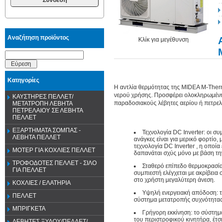
Αναζήτηση προϊόντος
Κλίκ για μεγέθυνση
Εύρεση
Κατηγορίες
H αντλία θερμότητας της MIDEA M-Ther
νερού χρήσης. Προσφέρει ολοκληρωμένη 
ΚΑΥΣΤΗΡΕΣ ΠΕΛΛΕΤ/
παραδοσιακούς λέβητες αερίου ή πετρελα
ΜΕΤΑΤΡΟΠΗ ΛΕΒΗΤΑ
ΠΕΤΡΕΛΑΙΟΥ ΣΕ ΛΕΒΗΤΑ
ΠΕΛΛΕΤ
ΕΞΑΡΤΗΜΑΤΑ ΣΟΜΠΑΣ -
Τεχνολογία DC Inverter: οι σ
ΛΕΒΗΤΑ ΠΕΛΛΕΤ
ανάγκες είναι για μερικό φορτίο
τεχνολογία DC Inverter , η οποί
ΜΟΤΕΡ ΓΙΑ ΚΟΧΛΙΕΣ ΠΕΛΛΕΤ
δαπανάται σχύς μόνο με βάση τη
ΤΡΟΦΟΔΟΤΕΣ ΠΕΛΛΕΤ - ΣΙΛΟ
Σταθερό επίπεδο θερμοκρασίας
ΓΙΑ ΠΕΛΛΕΤ
συμπιεστή ελέγχεται με ακρίβεια
στο χρήστη μεγαλύτερη άνεση.
ΚΟΧΛΙΕΣ / ΕΛΑΤΗΡΙΑ
Υψηλή ενεργειακή απόδοση: τ
ΠΕΛΛΕΤ
σύστημα μετατροπής συχνότητας
ΜΠΡΙΓΚΕΤΑ
Γρήγορη εκκίνηση: το σύστημ
του περιστροφικού κινητήρα, έτσ
ΛΕΒΗΤΕΣ ΞΥΛΟΥ/ΠΕΛΛΕΤ/