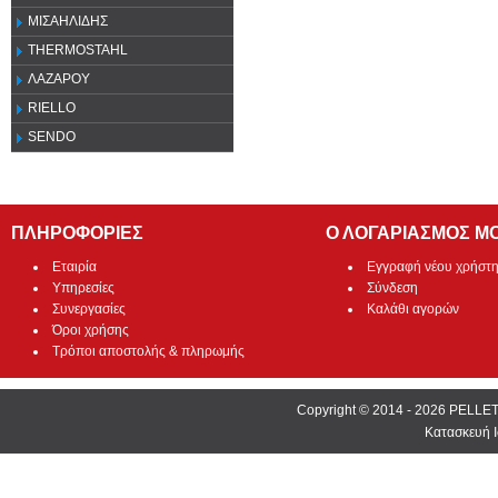
ΜΙΣΑΗΛΙΔΗΣ
THERMOSTAHL
ΛΑΖΑΡΟΥ
RIELLO
SENDO
ΠΛΗΡΟΦΟΡΙΕΣ
Ο ΛΟΓΑΡΙΑΣΜΟΣ Μ
Εταιρία
Εγγραφή νέου χρήστ
Υπηρεσίες
Σύνδεση
Συνεργασίες
Καλάθι αγορών
Όροι χρήσης
Τρόποι αποστολής & πληρωμής
Copyright © 2014 - 2026 PEL
Κατασκευή Ι