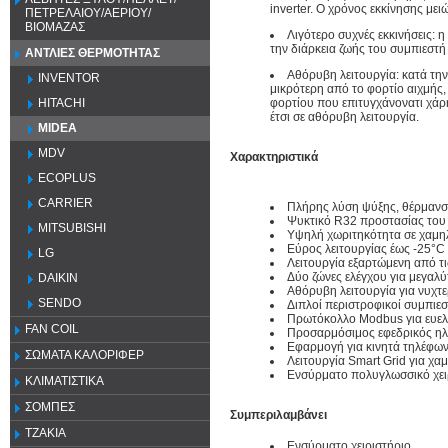
inverter. Ο χρόνος εκκίνησης μειώ
ΠΕΤΡΕΛΑΙΟΥ/ΑΕΡΙΟΥ/
ΒΙΟΜΑΖΑΣ
Λιγότερο συχνές εκκινήσεις: 
την διάρκεια ζωής του συμπιεστή 
ΑΝΤΛΙΕΣ ΘΕΡΜΟΤΗΤΑΣ
Αθόρυβη λειτουργία: κατά την 
INVENTOR
μικρότερη από το φορτίο αιχμής,
HITACHI
φορτίου που επιτυγχάνονατι χά
έτσι σε αθόρυβη λειτουργία.
MIDEA
MDV
Χαρακτηριστικά
ECOPLUS
CARRIER
Πλήρης λύση ψύξης, θέρμανση
Ψυκτικό R32
προστασίας του 
MITSUBISHI
Υψηλή χωριτηκότητα σε χαμη
Εύρος λειτουργίας έως -25°C
LG
Λειτουργία εξαρτώμενη από τι
Δύο ζώνες ελέγχου για μεγαλύ
DAIKIN
Αθόρυβη λειτουργία για νυχτε
SENDO
Διπλοί περιστροφικοί συμπιε
Πρωτόκολλο Modbus για ευελι
FAN COIL
Προσαρμόσιμος εφεδρικός ηλ
Εφαρμογή για κινητά τηλέφωνα
ΣΩΜΑΤΑ ΚΑΛΟΡΙΦΕΡ
Λειτουργία Smart Grid για χα
Ενσύρματο πολυγλωσσικό χει
ΚΛΙΜΑΤΙΣΤΙΚΑ
ΣΟΜΠΕΣ
Συμπεριλαμβάνει
ΤΖΑΚΙΑ
Ενσύρματο χειριστήριο