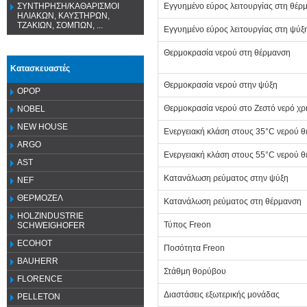
Εγγυημένο εύρος λειτουργίας στη θέρ
ΣΥΝΤΗΡΗΣΗ/ΚΑΘΑΡΙΣΜΟΙ
ΗΛΙΑΚΩΝ, ΚΑΥΣΤΗΡΩΝ,
ΤΖΑΚΙΩΝ, ΣΟΜΠΩΝ, ...
Εγγυημένο εύρος λειτουργίας στη ψύξ
Θερμοκρασία νερού στη θέρμανση
Κατασκευαστές
Θερμοκρασία νερού στην ψύξη
OPOP
Θερμοκρασία νερού στο Ζεστό νερό χ
NOBEL
NEW HOUSE
Ενεργειακή κλάση στους 35°C νερού 
ARGO
Ενεργειακή κλάση στους 55°C νερού 
AST
Κατανάλωση ρεύματος στην ψύξη
NEF
ΘΕΡΜΟΖΕΛ
Κατανάλωση ρεύματος στη θέρμανση
HOLZINDUSTRIE
Τύπος Freon
SCHWEIGHOFER
ECOHOT
Ποσότητα Freon
BAUHERR
Στάθμη θορύβου
FLORENCE
Διαστάσεις εξωτερικής μονάδας
PELLETON