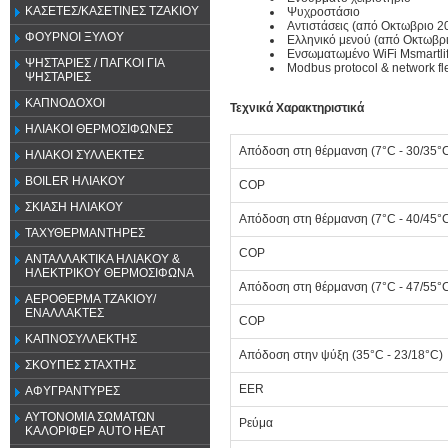
ΚΑΣΕΤΕΣ/ΚΑΣΕΤΙΝΕΣ ΤΖΑΚΙΟΥ
Ψυχροστάσιο
Αντιστάσεις (από Οκτωβριο 2
ΦΟΥΡΝΟΙ ΞΥΛΟΥ
Ελληνικό μενού (από Οκτωβρι
Ενσωματωμένο WiFi Msmartlif
ΨΗΣΤΑΡΙΕΣ / ΠΑΓΚΟΙ ΓΙΑ
Modbus protocol & network fle
ΨΗΣΤΑΡΙΕΣ
ΚΑΠΝΟΔΟΧΟΙ
Τεχνικά Χαρακτηριστικά
ΗΛΙΑΚΟΙ ΘΕΡΜΟΣΙΦΩΝΕΣ
Απόδοση στη θέρμανση (7°C - 30/35°
ΗΛΙΑΚΟΙ ΣΥΛΛΕΚΤΕΣ
BOILER ΗΛΙΑΚΟΥ
COP
ΣΚΙΑΣΗ ΗΛΙΑΚΟΥ
Απόδοση στη θέρμανση (7°C - 40/45°
ΤΑΧΥΘΕΡΜΑΝΤΗΡΕΣ
COP
ΑΝΤΑΛΛΑΚΤΙΚΑ ΗΛΙΑΚΟΥ &
ΗΛΕΚΤΡΙΚΟΥ ΘΕΡΜΟΣΙΦΩΝΑ
Απόδοση στη θέρμανση (7°C - 47/55°
ΑΕΡΟΘΕΡΜΑ ΤΖΑΚΙΟΥ/
ΕΝΑΛΛΑΚΤΕΣ
COP
ΚΑΠΝΟΣΥΛΛΕΚΤΗΣ
Απόδοση στην ψύξη (35°C - 23/18°C)
ΣΚΟΥΠΕΣ ΣΤΑΧΤΗΣ
EER
ΑΦΥΓΡΑΝΤΥΡΕΣ
ΑΥΤΟΝΟΜΙΑ ΣΩΜΑΤΩΝ
Ρεύμα
ΚΑΛΟΡΙΦΕΡ AUTO HEAT