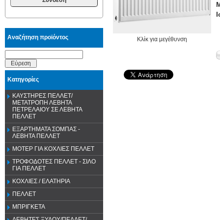
Μ
Ι
Αναζήτηση προϊόντος
Κλίκ για μεγέθυνση
Εύρεση
Κατηγορίες
ΚΑΥΣΤΗΡΕΣ ΠΕΛΛΕΤ/
ΜΕΤΑΤΡΟΠΗ ΛΕΒΗΤΑ
ΠΕΤΡΕΛΑΙΟΥ ΣΕ ΛΕΒΗΤΑ
ΠΕΛΛΕΤ
ΕΞΑΡΤΗΜΑΤΑ ΣΟΜΠΑΣ -
ΛΕΒΗΤΑ ΠΕΛΛΕΤ
ΜΟΤΕΡ ΓΙΑ ΚΟΧΛΙΕΣ ΠΕΛΛΕΤ
ΤΡΟΦΟΔΟΤΕΣ ΠΕΛΛΕΤ - ΣΙΛΟ
ΓΙΑ ΠΕΛΛΕΤ
ΚΟΧΛΙΕΣ / ΕΛΑΤΗΡΙΑ
ΠΕΛΛΕΤ
ΜΠΡΙΓΚΕΤΑ
ΛΕΒΗΤΕΣ ΞΥΛΟΥ/ΠΕΛΛΕΤ/