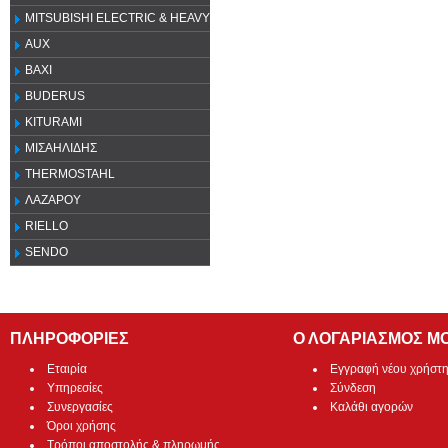
MITSUBISHI ELECTRIC & HEAVY
AUX
ΒΑΧΙ
BUDERUS
KITURAMI
ΜΙΣΑΗΛΙΔΗΣ
THERMOSTAHL
ΛΑΖΑΡΟΥ
RIELLO
SENDO
ΠΛΗΡΟΦΟΡΙΕΣ
Ο ΛΟΓΑΡΙΑΣΜΟΣ Μ
Εταιρία
Εγγραφή νέου χρήστ
Υπηρεσίες
Σύνδεση
Συνεργασίες
Καλάθι αγορών
Όροι χρήσης
Τρόποι αποστολής & πληρωμής