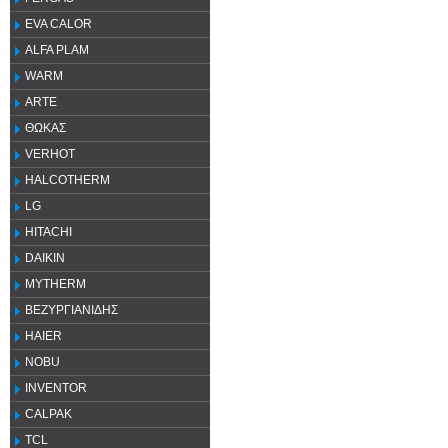
EVA CALOR
ALFA PLAM
WARM
ARTE
ΘΩΚΑΣ
VERHOT
HALCOTHERM
LG
HITACHI
DAIKIN
MYTHERM
ΒΕΖΥΡΓΙΑΝΙΔΗΣ
HAIER
NOBU
INVENTOR
CALPAK
TCL