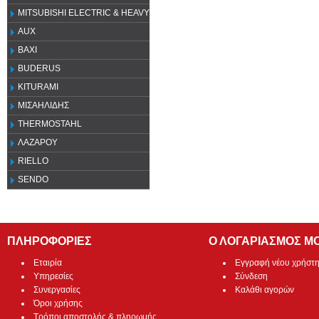
MITSUBISHI ELECTRIC & HEAVY
AUX
ΒΑΧΙ
BUDERUS
KITURAMI
ΜΙΣΑΗΛΙΔΗΣ
THERMOSTAHL
ΛΑΖΑΡΟΥ
RIELLO
SENDO
ΠΛΗΡΟΦΟΡΙΕΣ
Ο ΛΟΓΑΡΙΑΣΜΟΣ Μ
Εταιρία
Εγγραφή νέου χρήστ
Υπηρεσίες
Σύνδεση
Συνεργασίες
Καλάθι αγορών
Όροι χρήσης
Τρόποι αποστολής & πληρωμής