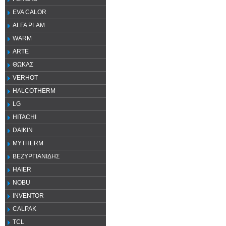
EVA CALOR
ALFA PLAM
WARM
ARTE
ΘΩΚΑΣ
VERHOT
HALCOTHERM
LG
HITACHI
DAIKIN
MYTHERM
ΒΕΖΥΡΓΙΑΝΙΔΗΣ
HAIER
NOBU
INVENTOR
CALPAK
TCL