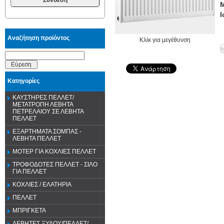
Μ
Ι
Αναζήτηση προϊόντος
Κλίκ για μεγέθυνση
Εύρεση
Κατηγορίες
ΚΑΥΣΤΗΡΕΣ ΠΕΛΛΕΤ/
ΜΕΤΑΤΡΟΠΗ ΛΕΒΗΤΑ
ΠΕΤΡΕΛΑΙΟΥ ΣΕ ΛΕΒΗΤΑ
ΠΕΛΛΕΤ
ΕΞΑΡΤΗΜΑΤΑ ΣΟΜΠΑΣ -
ΛΕΒΗΤΑ ΠΕΛΛΕΤ
ΜΟΤΕΡ ΓΙΑ ΚΟΧΛΙΕΣ ΠΕΛΛΕΤ
ΤΡΟΦΟΔΟΤΕΣ ΠΕΛΛΕΤ - ΣΙΛΟ
ΓΙΑ ΠΕΛΛΕΤ
ΚΟΧΛΙΕΣ / ΕΛΑΤΗΡΙΑ
ΠΕΛΛΕΤ
ΜΠΡΙΓΚΕΤΑ
ΛΕΒΗΤΕΣ ΞΥΛΟΥ/ΠΕΛΛΕΤ/