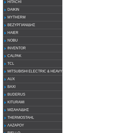
HITACHI
DAIKIN
MYTHERM
ΒΕΖΥΡΓΙΑΝΙΔΗΣ
HAIER
NOBU
INVENTOR
CALPAK
TCL
MITSUBISHI ELECTRIC & HEAVY
AUX
ΒΑΧΙ
BUDERUS
KITURAMI
ΜΙΣΑΗΛΙΔΗΣ
THERMOSTAHL
ΛΑΖΑΡΟΥ