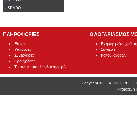
RIELLO
SENDO
ΠΛΗΡΟΦΟΡΙΕΣ
Ο ΛΟΓΑΡΙΑΣΜΟΣ Μ
Εταιρία
Εγγραφή νέου χρήστ
Υπηρεσίες
Σύνδεση
Συνεργασίες
Καλάθι αγορών
Όροι χρήσης
Τρόποι αποστολής & πληρωμής
Copyright © 2014 - 2026 PEL
Κατασκευή Ι