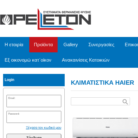
/
Η εταιρία
Προϊόντα
Gallery
Συνεργασίες
Επικο
Εξ οικονομώ κατ΄οίκον
Ανακαινίσεις Κατοικιών
Login
ΚΛΙΜΑΤΙΣΤΙΚΑ HAIER
Email:
search
Password:
Ξέχασα τον κωδικό μου
Σύνδεση