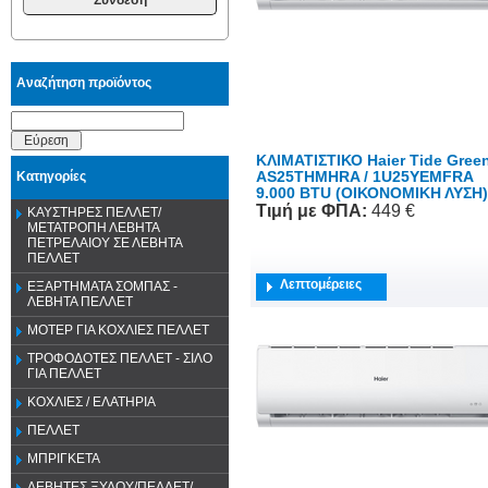
Αναζήτηση προϊόντος
Εύρεση
ΚΛΙΜΑΤΙΣΤΙΚΟ Haier Tide Gree
AS25THMHRA / 1U25YEMFRA
Κατηγορίες
9.000 BTU (ΟΙΚΟΝΟΜΙΚΗ ΛΥΣΗ)
Τιμή
με ΦΠΑ
:
449 €
ΚΑΥΣΤΗΡΕΣ ΠΕΛΛΕΤ/
ΜΕΤΑΤΡΟΠΗ ΛΕΒΗΤΑ
ΠΕΤΡΕΛΑΙΟΥ ΣΕ ΛΕΒΗΤΑ
ΠΕΛΛΕΤ
Λεπτομέρειες
ΕΞΑΡΤΗΜΑΤΑ ΣΟΜΠΑΣ -
ΛΕΒΗΤΑ ΠΕΛΛΕΤ
ΜΟΤΕΡ ΓΙΑ ΚΟΧΛΙΕΣ ΠΕΛΛΕΤ
ΤΡΟΦΟΔΟΤΕΣ ΠΕΛΛΕΤ - ΣΙΛΟ
ΓΙΑ ΠΕΛΛΕΤ
ΚΟΧΛΙΕΣ / ΕΛΑΤΗΡΙΑ
ΠΕΛΛΕΤ
ΜΠΡΙΓΚΕΤΑ
ΛΕΒΗΤΕΣ ΞΥΛΟΥ/ΠΕΛΛΕΤ/