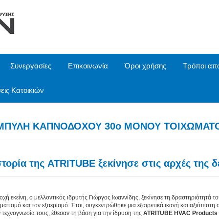
Συνεργασίες
Επικοινωνία
Όροι χρήσης
Τρόποι απ
εις Κατοικιών
ΜΠΥΛΗ ΚΑΠΝΟΔΟΧΟΥ 30o ΜΟΝΟΥ ΤΟΙΧΩΜΑΤ
στορία της ATRITUBE ξεκίνησε στις αρχές της δε
οχή εκείνη, ο μελλοντικός ιδρυτής Γιώργος Ιωαννίδης, ξεκίνησε τη δραστηριότητά το
ιματισμό και τον εξαερισμό. Έτσι, συγκεντρώθηκε μια εξαιρετικά ικανή και αξιόπιστη
ν τεχνογνωσία τους, έθεσαν τη βάση για την ίδρυση της
ATRITUBE HVAC Products