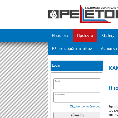
/
Η εταιρία
Προϊόντα
Gallery
Εξ οικονομώ κατ΄οίκον
Ανακαινίσ
Login
ΚΑ
Email:
Η ι
Password:
Την επ
Ξέχασα τον κωδικό μου
τον κλ
και τη
Σύνδεση