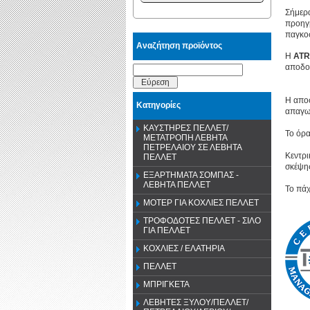
Σήμερα
προηγμ
παγκοσ
Αναζήτηση προϊόντος
Η
ATR
αποδοτ
Εύρεση
Η απο
Κατηγορίες
απαγωγ
ΚΑΥΣΤΗΡΕΣ ΠΕΛΛΕΤ/
Το όρα
ΜΕΤΑΤΡΟΠΗ ΛΕΒΗΤΑ
ΠΕΤΡΕΛΑΙΟΥ ΣΕ ΛΕΒΗΤΑ
Κεντρι
ΠΕΛΛΕΤ
σκέψης
ΕΞΑΡΤΗΜΑΤΑ ΣΟΜΠΑΣ -
ΛΕΒΗΤΑ ΠΕΛΛΕΤ
Το πάχ
ΜΟΤΕΡ ΓΙΑ ΚΟΧΛΙΕΣ ΠΕΛΛΕΤ
ΤΡΟΦΟΔΟΤΕΣ ΠΕΛΛΕΤ - ΣΙΛΟ
ΓΙΑ ΠΕΛΛΕΤ
ΚΟΧΛΙΕΣ / ΕΛΑΤΗΡΙΑ
ΠΕΛΛΕΤ
ΜΠΡΙΓΚΕΤΑ
ΛΕΒΗΤΕΣ ΞΥΛΟΥ/ΠΕΛΛΕΤ/