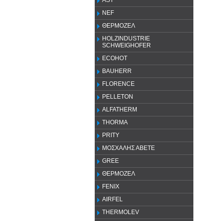
AST
NEF
ΘΕΡΜΟΖΕΛ
HOLZINDUSTRIE
SCHWEIGHOFER
ECOHOT
BAUHERR
FLORENCE
PELLETON
ALFATHERM
THORMA
PRITY
ΜΟΣΧΑΛΗΣ ΑΒΕΤΕ
GREE
ΘΕΡΜΟΖΕΛ
FENIX
AIRFEL
THERMOLEV