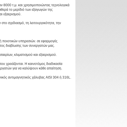
ν 8000 τ.μ. και χρησιμοποιώντας τεχνολογικά
θερά το μερίδιό των εξαγωγών της
ι εξαερισμού.
στο σχεδιασμό, τη λειτουργικότητα, την
ή ποιοτικών υπηρεσιών. σε εφαρμογές
ντος διαβίωσης των συνεργατών μας.
αερίων, κλιματισμού και εξαερισμού.
που χρειάζονται. Η καινοτόμος διαδικασία
νεργατών για να καλύψουν κάθε απαίτηση.
νικός αντιμαγνητικός χάλυβας AISI 304 ή 316L.