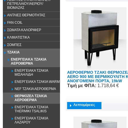
ΠΕΤΡΕΛΑΙΟΥ/ΑΕΡΙΟΥ/
ΒΙΟΜΑΖΑΣ
ΑΝΤΛΙΕΣ ΘΕΡΜΟΤΗΤΑΣ
FAN COIL
ΣΩΜΑΤΑ ΚΑΛΟΡΙΦΕΡ
ΚΛΙΜΑΤΙΣΤΙΚΑ
ΣΟΜΠΕΣ
ΤΖΑΚΙΑ
ΕΝΕΡΓΕΙΑΚΑ ΤΖΑΚΙΑ
ΑΕΡΟΘΕΡΜΑ
ΕΝΕΡΓΕΙΑΚΑ ΤΖΑΚΙΑ
ΑΕΡΟΘΕΡΜΟ ΤΖΑΚΙ ΘΕΡΜΟΖΕ
ΜΙΣΑΗΛΙΔΗ
AERO 900 ME ΒΕΡΜΙΚΟΥΛΙΤΗ Κ
ΑΝΟΙΓΟΜΕΝΗ ΠΟΡΤΑ, 19kW
ΕΝΕΡΓΕΙΑΚΑ ΤΖΑΚΙΑ WARM
Τιμή
με ΦΠΑ
:
1.718,64 €
NEF ΤΖΑΚΙΑ ΑΕΡΟΘΕΡΜΑ
ΘΕΡΜΟΖΕΛ ΤΖΑΚΙΑ
ΑΕΡΟΘΕΡΜΑ
Λεπτομέρειες
ΕΝΕΡΓΕΙΑΚΑ ΤΖΑΚΙΑ
THERMIKI TSALIKIS
ΕΝΕΡΓΕΙΑΚΑ ΤΖΑΚΙΑ
ΛΑΖΑΡΟΥ