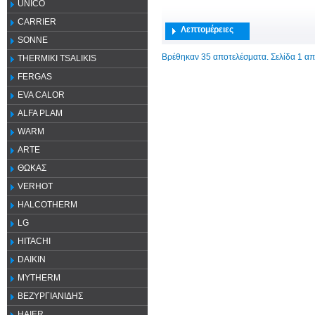
UNICO
CARRIER
Λεπτομέρειες
SONNE
Βρέθηκαν 35 αποτελέσματα. Σελίδα 1 απ
THERMIKI TSALIKIS
FERGAS
EVA CALOR
ALFA PLAM
WARM
ARTE
ΘΩΚΑΣ
VERHOT
HALCOTHERM
LG
HITACHI
DAIKIN
MYTHERM
ΒΕΖΥΡΓΙΑΝΙΔΗΣ
HAIER