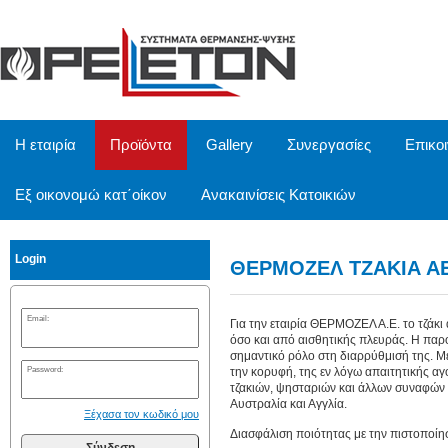
/
Η εταιρία
Προϊόντα
Gallery
Συνεργασίες
Επικο
Εξ οικονομώ κατ΄οίκον
Ανακαινίσεις Κατοικιών
Login
ΘΕΡΜΟΖΕΛ ΤΖΑΚΙΑ 
Email:
Για την εταιρία ΘΕΡΜΟΖΕΛ Α.Ε. το τζάκι 
όσο και από αισθητικής πλευράς. Η παρο
σημαντικό ρόλο στη διαρρύθμισή της. Με
Password:
την κορυφή, της εν λόγω απαιτητικής 
τζακιών, ψησταριών και άλλων συναφών 
Αυστραλία και Αγγλία.
Ξέχασα τον κωδικό μου
Διασφάλιση ποιότητας με την πιστοποί
Σύνδεση