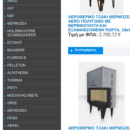
ARGO
AST
NEF
ΑΕΡΟΘΕΡΜΟ ΤΖΑΚΙ ΘΕΡΜΟΖΕ
AERO ΠΟΛΥΓΩΝΟ ME
ΘΕΡΜΟΖΕΛ
ΒΕΡΜΙΚΟΥΛΙΤΗ ΚΑΙ
ΕΞΑΦΑΝΙΖΟΜΕΝΗ ΠΟΡΤΑ, 18k
HOLZINDUSTRIE
Τιμή
με ΦΠΑ
:
2.700,72 €
SCHWEIGHOFER
ECOHOT
Λεπτομέρειες
BAUHERR
FLORENCE
PELLETON
ALFATHERM
THORMA
PRITY
ΜΟΣΧΑΛΗΣ ΑΒΕΤΕ
GREE
ΘΕΡΜΟΖΕΛ
FENIX
AIRFEL
ΑΕΡΟΘΕΡΜΟ ΤΖΑΚΙ ΘΕΡΜΟΖΕ