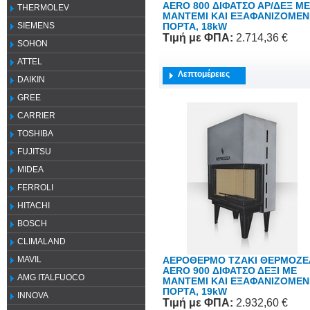
AERO 800 ΔΙΦΑΤΣΟ ΑΡ/ΔΕΞ ME
THERMOLEV
ΜΑΝΤΕΜΙ ΚΑΙ ΕΞΑΦΑΝΙΖΟΜΕ
ΠΟΡΤΑ, 18kW
SIEMENS
Τιμή
με ΦΠΑ
:
2.714,36 €
SOHON
ATTEL
Λεπτομέρειες
DAIKIN
GREE
CARRIER
TOSHIBA
FUJITSU
MIDEA
FERROLI
HITACHI
BOSCH
CLIMALAND
ΑΕΡΟΘΕΡΜΟ ΤΖΑΚΙ ΘΕΡΜΟΖΕ
MAVIL
AERO 900 ΔΙΦΑΤΣΟ ΔΕΞΙ ME
AMG ITALFUOCO
ΜΑΝΤΕΜΙ ΚΑΙ ΕΞΑΦΑΝΙΖΟΜΕ
ΠΟΡΤΑ, 19kW
INNOVA
Τιμή
με ΦΠΑ
:
2.932,60 €