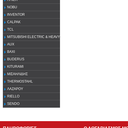
NOBU
INVENTOR
CALPAK
TCL
MITSUBISHI ELECTRIC & HEAVY
AUX
ΒΑΧΙ
BUDERUS
KITURAMI
ΜΙΣΑΗΛΙΔΗΣ
THERMOSTAHL
ΛΑΖΑΡΟΥ
RIELLO
SENDO