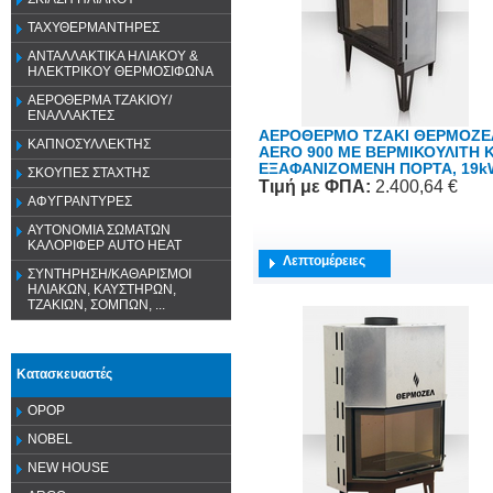
ΤΑΧΥΘΕΡΜΑΝΤΗΡΕΣ
ΑΝΤΑΛΛΑΚΤΙΚΑ ΗΛΙΑΚΟΥ &
ΗΛΕΚΤΡΙΚΟΥ ΘΕΡΜΟΣΙΦΩΝΑ
ΑΕΡΟΘΕΡΜΑ ΤΖΑΚΙΟΥ/
ΕΝΑΛΛΑΚΤΕΣ
ΑΕΡΟΘΕΡΜΟ ΤΖΑΚΙ ΘΕΡΜΟΖΕ
ΚΑΠΝΟΣΥΛΛΕΚΤΗΣ
ΑΕRO 900 ME ΒΕΡΜΙΚΟΥΛΙΤΗ Κ
ΕΞΑΦΑΝΙΖΟΜΕΝΗ ΠΟΡΤΑ, 19k
ΣΚΟΥΠΕΣ ΣΤΑΧΤΗΣ
Τιμή
με ΦΠΑ
:
2.400,64 €
ΑΦΥΓΡΑΝΤΥΡΕΣ
ΑΥΤΟΝΟΜΙΑ ΣΩΜΑΤΩΝ
ΚΑΛΟΡΙΦΕΡ AUTO HEAT
Λεπτομέρειες
ΣΥΝΤΗΡΗΣΗ/ΚΑΘΑΡΙΣΜΟΙ
ΗΛΙΑΚΩΝ, ΚΑΥΣΤΗΡΩΝ,
ΤΖΑΚΙΩΝ, ΣΟΜΠΩΝ, ...
Κατασκευαστές
OPOP
NOBEL
NEW HOUSE