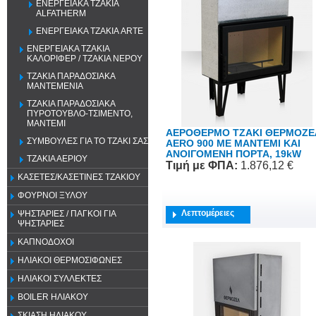
ΕΝΕΡΓΕΙΑΚΑ ΤΖΑΚΙΑ
ALFATHERM
ΕΝΕΡΓΕΙΑΚΑ ΤΖΑΚΙΑ ARTE
ΕΝΕΡΓΕΙΑΚΑ ΤΖΑΚΙΑ
ΚΑΛΟΡΙΦΕΡ / ΤΖΑΚΙΑ ΝΕΡΟΥ
ΤΖΑΚΙΑ ΠΑΡΑΔΟΣΙΑΚΑ
ΜΑΝΤΕΜΕΝΙΑ
ΤΖΑΚΙΑ ΠΑΡΑΔΟΣΙΑΚΑ
ΠΥΡΟΤΟΥΒΛΟ-ΤΣΙΜΕΝΤΟ,
ΜΑΝΤΕΜΙ
ΑΕΡΟΘΕΡΜΟ ΤΖΑΚΙ ΘΕΡΜΟΖΕ
ΣΥΜΒΟΥΛΕΣ ΓΙΑ ΤΟ ΤΖΑΚΙ ΣΑΣ
AERO 900 ME ΜΑΝΤΕΜΙ ΚΑΙ
ΑΝΟΙΓΟΜΕΝΗ ΠΟΡΤΑ, 19kW
ΤΖΑΚΙΑ ΑΕΡΙΟΥ
Τιμή
με ΦΠΑ
:
1.876,12 €
ΚΑΣΕΤΕΣ/ΚΑΣΕΤΙΝΕΣ ΤΖΑΚΙΟΥ
ΦΟΥΡΝΟΙ ΞΥΛΟΥ
Λεπτομέρειες
ΨΗΣΤΑΡΙΕΣ / ΠΑΓΚΟΙ ΓΙΑ
ΨΗΣΤΑΡΙΕΣ
ΚΑΠΝΟΔΟΧΟΙ
ΗΛΙΑΚΟΙ ΘΕΡΜΟΣΙΦΩΝΕΣ
ΗΛΙΑΚΟΙ ΣΥΛΛΕΚΤΕΣ
BOILER ΗΛΙΑΚΟΥ
ΣΚΙΑΣΗ ΗΛΙΑΚΟΥ