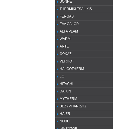
SONNE
THERMIKI TSALIKIS
FERGAS
EVA CALOR
ALFA PLAM
WARM
ARTE
ΘΩΚΑΣ
VERHOT
HALCOTHERM
LG
HITACHI
DAIKIN
MYTHERM
ΒΕΖΥΡΓΙΑΝΙΔΗΣ
HAIER
NOBU
INVENTOR