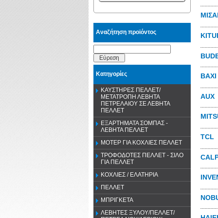
ΜΙΣΑ
Αναζήτηση προϊόντος
KITU
BUD
Εύρεση
Κατηγορίες
ΒΑΧΙ
ΚΑΥΣΤΗΡΕΣ ΠΕΛΛΕΤ/
AUX
ΜΕΤΑΤΡΟΠΗ ΛΕΒΗΤΑ
ΠΕΤΡΕΛΑΙΟΥ ΣΕ ΛΕΒΗΤΑ
ΠΕΛΛΕΤ
MITS
ΕΞΑΡΤΗΜΑΤΑ ΣΟΜΠΑΣ -
ΛΕΒΗΤΑ ΠΕΛΛΕΤ
TCL
ΜΟΤΕΡ ΓΙΑ ΚΟΧΛΙΕΣ ΠΕΛΛΕΤ
ΤΡΟΦΟΔΟΤΕΣ ΠΕΛΛΕΤ - ΣΙΛΟ
CAL
ΓΙΑ ΠΕΛΛΕΤ
ΚΟΧΛΙΕΣ / ΕΛΑΤΗΡΙΑ
INVE
ΠΕΛΛΕΤ
NOB
ΜΠΡΙΓΚΕΤΑ
ΛΕΒΗΤΕΣ ΞΥΛΟΥ/ΠΕΛΛΕΤ/
HAIE