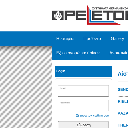
/
Η εταιρία
Προϊόντα
Gallery
Εξ οικονομώ κατ΄οίκον
Ανακαινίσ
Login
Λίσ
Email:
SEN
RIEL
Password:
ΛΑΖ
Ξέχασα τον κωδικό μου
THE
Σύνδεση