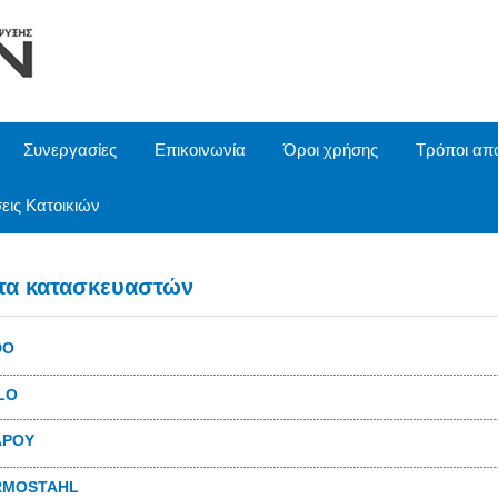
Συνεργασίες
Επικοινωνία
Όροι χρήσης
Τρόποι απ
εις Κατοικιών
τα κατασκευαστών
DO
LO
ΑΡΟΥ
RMOSTAHL