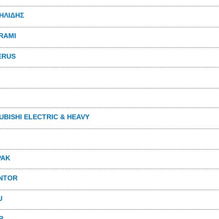
ΗΛΙΔΗΣ
RAMI
ERUS
UBISHI ELECTRIC & HEAVY
PAK
NTOR
U
R