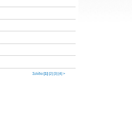
Σελίδα
[1]
[2]
[3]
[4]
>