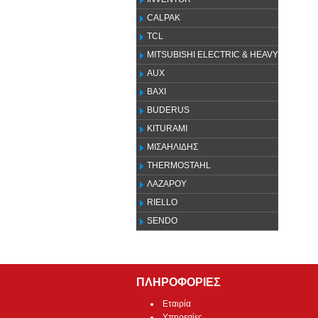
CALPAK
TCL
MITSUBISHI ELECTRIC & HEAVY
AUX
ΒΑΧΙ
BUDERUS
KITURAMI
ΜΙΣΑΗΛΙΔΗΣ
THERMOSTAHL
ΛΑΖΑΡΟΥ
RIELLO
SENDO
ΠΛΗΡΟΦΟΡΙΕΣ
Εταιρία
Υπηρεσίες