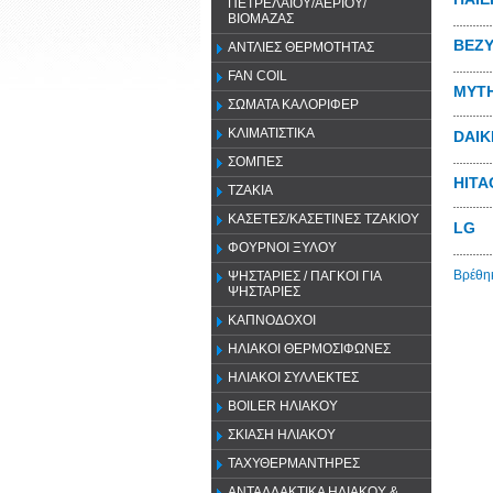
ΠΕΤΡΕΛΑΙΟΥ/ΑΕΡΙΟΥ/
ΒΙΟΜΑΖΑΣ
ΒΕΖΥ
ΑΝΤΛΙΕΣ ΘΕΡΜΟΤΗΤΑΣ
FAN COIL
MYT
ΣΩΜΑΤΑ ΚΑΛΟΡΙΦΕΡ
ΚΛΙΜΑΤΙΣΤΙΚΑ
DAIK
ΣΟΜΠΕΣ
HITA
ΤΖΑΚΙΑ
ΚΑΣΕΤΕΣ/ΚΑΣΕΤΙΝΕΣ ΤΖΑΚΙΟΥ
LG
ΦΟΥΡΝΟΙ ΞΥΛΟΥ
Βρέθηκ
ΨΗΣΤΑΡΙΕΣ / ΠΑΓΚΟΙ ΓΙΑ
ΨΗΣΤΑΡΙΕΣ
ΚΑΠΝΟΔΟΧΟΙ
ΗΛΙΑΚΟΙ ΘΕΡΜΟΣΙΦΩΝΕΣ
ΗΛΙΑΚΟΙ ΣΥΛΛΕΚΤΕΣ
BOILER ΗΛΙΑΚΟΥ
ΣΚΙΑΣΗ ΗΛΙΑΚΟΥ
ΤΑΧΥΘΕΡΜΑΝΤΗΡΕΣ
ΑΝΤΑΛΛΑΚΤΙΚΑ ΗΛΙΑΚΟΥ &