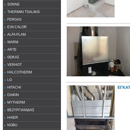
SONNE
THERMIKI TSALIKIS
FERGAS
EVA CALOR
ALFA PLAM
WARM
ARTE
ΘΩΚΑΣ
VERHOT
HALCOTHERM
LG
ΕΓΚΑ
HITACHI
DAIKIN
MYTHERM
ΒΕΖΥΡΓΙΑΝΙΔΗΣ
HAIER
NOBU