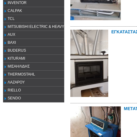
INVENTOR
CALPAK
TCL
MITSUBISHI ELECTRIC & HEAVY
ΕΓΚΑΤΑΣΤΑ
AUX
ΒΑΧΙ
BUDERUS
KITURAMI
ΜΙΣΑΗΛΙΔΗΣ
THERMOSTAHL
ΛΑΖΑΡΟΥ
RIELLO
SENDO
ΜΕΤΑΤ