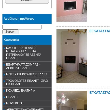
Αναζήτηση προϊόντος
ΕΓΚΑΤΑΣΤΑ
Εύρεση
Κατηγορίες
ΚΑΥΣΤΗΡΕΣ ΠΕΛΛΕΤ/
ΜΕΤΑΤΡΟΠΗ ΛΕΒΗΤΑ
ΠΕΤΡΕΛΑΙΟΥ ΣΕ ΛΕΒΗΤΑ
ΠΕΛΛΕΤ
ΕΞΑΡΤΗΜΑΤΑ ΣΟΜΠΑΣ -
ΛΕΒΗΤΑ ΠΕΛΛΕΤ
ΜΟΤΕΡ ΓΙΑ ΚΟΧΛΙΕΣ ΠΕΛΛΕΤ
ΤΡΟΦΟΔΟΤΕΣ ΠΕΛΛΕΤ - ΣΙΛΟ
ΓΙΑ ΠΕΛΛΕΤ
ΚΟΧΛΙΕΣ / ΕΛΑΤΗΡΙΑ
ΕΓΚΑΤΑΣΤΑ
ΠΕΛΛΕΤ
ΜΠΡΙΓΚΕΤΑ
ΛΕΒΗΤΕΣ ΞΥΛΟΥ/ΠΕΛΛΕΤ/