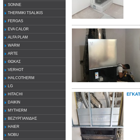
SONNE
THERMIKI TSALIKIS
FERGAS
EVA CALOR
ALFA PLAM
WARM
ARTE
ΘΩΚΑΣ
VERHOT
HALCOTHERM
LG
ΕΓΚΑ
HITACHI
DAIKIN
MYTHERM
ΒΕΖΥΡΓΙΑΝΙΔΗΣ
HAIER
NOBU