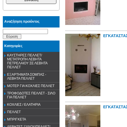
Αναζήτηση προϊόντος
ΕΓΚΑΤΑΣΤΑ
Εύρεση
Κατηγορίες
ΚΑΥΣΤΗΡΕΣ ΠΕΛΛΕΤ/
ΜΕΤΑΤΡΟΠΗ ΛΕΒΗΤΑ
ΠΕΤΡΕΛΑΙΟΥ ΣΕ ΛΕΒΗΤΑ
ΠΕΛΛΕΤ
ΕΞΑΡΤΗΜΑΤΑ ΣΟΜΠΑΣ -
ΛΕΒΗΤΑ ΠΕΛΛΕΤ
ΜΟΤΕΡ ΓΙΑ ΚΟΧΛΙΕΣ ΠΕΛΛΕΤ
ΤΡΟΦΟΔΟΤΕΣ ΠΕΛΛΕΤ - ΣΙΛΟ
ΓΙΑ ΠΕΛΛΕΤ
ΚΟΧΛΙΕΣ / ΕΛΑΤΗΡΙΑ
ΕΓΚΑΤΑΣΤΑ
ΠΕΛΛΕΤ
ΜΠΡΙΓΚΕΤΑ
ΛΕΒΗΤΕΣ ΞΥΛΟΥ/ΠΕΛΛΕΤ/