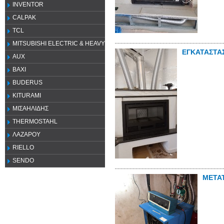
INVENTOR
CALPAK
TCL
MITSUBISHI ELECTRIC & HEAVY
ΕΓΚΑΤΑΣΤΑ
AUX
ΒΑΧΙ
BUDERUS
KITURAMI
ΜΙΣΑΗΛΙΔΗΣ
THERMOSTAHL
ΛΑΖΑΡΟΥ
RIELLO
SENDO
ΜΕΤΑΤ