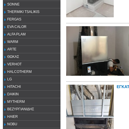
SONNE
THERMIKI TSALIKIS
FERGAS
EVA CALOR
ALFA PLAM
WARM
ARTE
ΘΩΚΑΣ
VERHOT
HALCOTHERM
LG
ΕΓΚΑ
HITACHI
DAIKIN
MYTHERM
ΒΕΖΥΡΓΙΑΝΙΔΗΣ
HAIER
NOBU