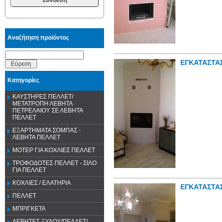
Αναζήτηση προϊόντος
ΕΓΚΑΤΑΣΤΑ
Εύρεση
Κατηγορίες
ΚΑΥΣΤΗΡΕΣ ΠΕΛΛΕΤ/
ΜΕΤΑΤΡΟΠΗ ΛΕΒΗΤΑ
ΠΕΤΡΕΛΑΙΟΥ ΣΕ ΛΕΒΗΤΑ
ΠΕΛΛΕΤ
ΕΞΑΡΤΗΜΑΤΑ ΣΟΜΠΑΣ -
ΛΕΒΗΤΑ ΠΕΛΛΕΤ
ΜΟΤΕΡ ΓΙΑ ΚΟΧΛΙΕΣ ΠΕΛΛΕΤ
ΤΡΟΦΟΔΟΤΕΣ ΠΕΛΛΕΤ - ΣΙΛΟ
ΓΙΑ ΠΕΛΛΕΤ
ΚΟΧΛΙΕΣ / ΕΛΑΤΗΡΙΑ
ΕΓΚΑΤΑΣΤΑ
ΠΕΛΛΕΤ
ΜΠΡΙΓΚΕΤΑ
ΛΕΒΗΤΕΣ ΞΥΛΟΥ/ΠΕΛΛΕΤ/