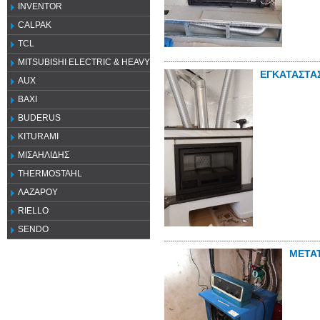
INVENTOR
CALPAK
TCL
MITSUBISHI ELECTRIC & HEAVY
ΕΓΚΑΤΑΣΤΑ
AUX
ΒΑΧΙ
BUDERUS
KITURAMI
ΜΙΣΑΗΛΙΔΗΣ
THERMOSTAHL
ΛΑΖΑΡΟΥ
RIELLO
SENDO
ΜΕΤΑΤ