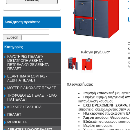
Αναζήτηση προϊόντος
Εύρεση
Κατηγορίες
κ
Κλίκ για μεγέθυνση
κ
ΚΑΥΣΤΗΡΕΣ ΠΕΛΛΕΤ/
τ
ΜΕΤΑΤΡΟΠΗ ΛΕΒΗΤΑ
Κ
ΠΕΤΡΕΛΑΙΟΥ ΣΕ ΛΕΒΗΤΑ
ά
ΠΕΛΛΕΤ
ΕΞΑΡΤΗΜΑΤΑ ΣΟΜΠΑΣ -
ΛΕΒΗΤΑ ΠΕΛΛΕΤ
Πλεονεκτήματα:
ΜΟΤΕΡ ΓΙΑ ΚΟΧΛΙΕΣ ΠΕΛΛΕΤ
Στιβαρή κατασκευή
με μεγάλη
ΤΡΟΦΟΔΟΤΕΣ ΠΕΛΛΕΤ - ΣΙΛΟ
Παρέχει υψηλή ενεργειακή
απ
ΓΙΑ ΠΕΛΛΕΤ
κατανάλωση καυσίμου.
ΕΧΕΙ ΒΡΕΧΟΜΕΝΗ ΣΧΑΡΑ
.
ΚΟΧΛΙΕΣ / ΕΛΑΤΗΡΙΑ
επιφάνεια, συμβάλλοντας στην 
Ηλεκτρονικό πίνακα
στην
Ε
ΠΕΛΛΕΤ
Άμεση
απόδοση Θέρμανσης.
Εξάλειψη
φαινομένου επιστρ
ΜΠΡΙΓΚΕΤΑ
Μεγάλη αυτονομία.
Χρησιμοποιείται για ανοιχτό κ
ΛΕΒΗΤΕΣ ΞΥΛΟΥ/ΠΕΛΛΕΤ/