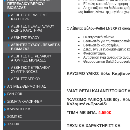
Εύκολη και απλή συντήρηση -
ΠΕΤΡΕΛΑΙΟΥ/ΑΕΡΙΟΥ/
Δε χρειάζεται να ξοδέψετε χρή
ΒΙΟΜΑΖΑΣ
ως
buffer
, λόγω της μεγάλης χω
ΛΕΒΗΤΕΣ ΠΕΛΛΕΤ ΜΕ
ΚΑΥΣΤΗΡΑ
ΛΕΒΗΤΕΣ ΠΕΛΛΕΤ/ΞΥΛΟΥ
O
Λέβητας Ξύλου-Pellet LN3XP
(
3 δια
(ΧΩΡΙΣ ΚΑΥΣΤΗΡΑ)
Ηλεκτρονικό πίνακα.
ΛΕΒΗΤΕΣ ΞΥΛΟΥ
Βεντιλατέρ για τη σταθεροπο
ΛΕΒΗΤΕΣ ΞΥΛΟΥ - ΠΕΛΛΕΤ &
Βεντιλατέρ καυσαερίων.
ΒΙΟΜΑΖΑΣ
Δεξαμενή με ενσωματωμένο κο
Φωτοκύτταρο.
ΛΕΒΗΤΕΣ ΠΕΤΡΕΛΑΙΟΥ/
Αντίσταση (για αυτόματο άναμ
ΑΤΟΜΙΚΕΣ ΜΟΝΑΔΕΣ
Θερμοστατική βαλβίδα ασφαλε
ΛΕΒΗΤΕΣ ΠΕΤΡΕΛΑΙΟΥ
ΣΥΜΠΥΚΝΩΣΗΣ
ΚΑΥΣΙΜΟ ΥΛΙΚΟ
: Ξύλο-Κάρβουν
ΛΕΒΗΤΕΣ ΑΕΡΙΟΥ
ΑΝΤΛΙΕΣ ΘΕΡΜΟΤΗΤΑΣ
*ΔΙΑΤΙΘΕΤΑΙ ΚΑΙ ΑΝΤΙΣΤΟΙΧΟΣ 
FAN COIL
*ΚΑΥΣΙΜΟ ΥΛΙΚΟ(LN3B 60)
:
Ξύλ
ΣΩΜΑΤΑ ΚΑΛΟΡΙΦΕΡ
Καλαμπόκι-Πριονίδι.
ΚΛΙΜΑΤΙΣΤΙΚΑ
*ΤΙΜΗ ΜΕ ΦΠΑ:
4.550€
ΣΟΜΠΕΣ
ΤΖΑΚΙΑ
ΤΕΧΝΙΚΑ ΧΑΡΑΚΤΗΡΙΣΤΙΚΑ