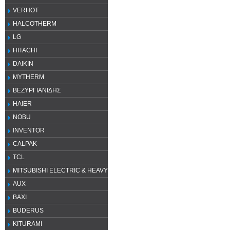
VERHOT
HALCOTHERM
LG
HITACHI
DAIKIN
MYTHERM
ΒΕΖΥΡΓΙΑΝΙΔΗΣ
HAIER
NOBU
INVENTOR
CALPAK
TCL
MITSUBISHI ELECTRIC & HEAVY
AUX
ΒΑΧΙ
BUDERUS
KITURAMI