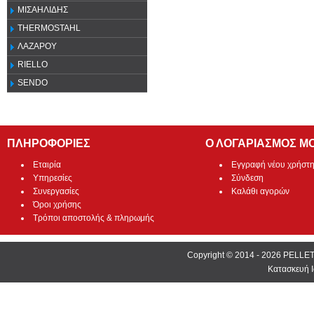
ΜΙΣΑΗΛΙΔΗΣ
THERMOSTAHL
ΛΑΖΑΡΟΥ
RIELLO
SENDO
ΠΛΗΡΟΦΟΡΙΕΣ
Ο ΛΟΓΑΡΙΑΣΜΟΣ Μ
Εταιρία
Εγγραφή νέου χρήστ
Υπηρεσίες
Σύνδεση
Συνεργασίες
Καλάθι αγορών
Όροι χρήσης
Τρόποι αποστολής & πληρωμής
Copyright © 2014 - 2026 PEL
Κατασκευή Ι