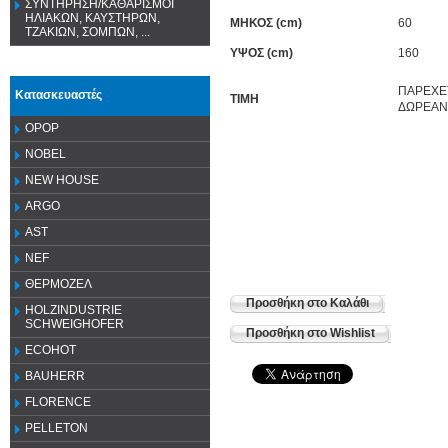
ΣΥΝΤΗΡΗΣΗ/ΚΑΘΑΡΙΣΜΟΙ
ΗΛΙΑΚΩΝ, ΚΑΥΣΤΗΡΩΝ,
ΜΗΚΟΣ (cm)
60
ΤΖΑΚΙΩΝ, ΣΟΜΠΩΝ, ...
ΥΨΟΣ (cm)
160
ΠΑΡΕΧΕ
Κατασκευαστές
TIMH
ΔΩΡΕΑΝ
OPOP
NOBEL
NEW HOUSE
ARGO
AST
NEF
ΘΕΡΜΟΖΕΛ
Προσθήκη στο Καλάθι
HOLZINDUSTRIE
SCHWEIGHOFER
Προσθήκη στο Wishlist
ECOHOT
BAUHERR
FLORENCE
PELLETON