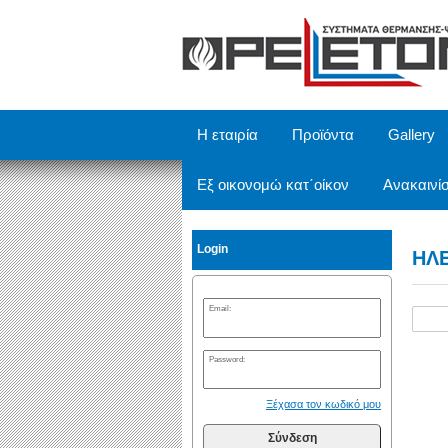
/
Η εταιρία
Προϊόντα
Gallery
Εξ οικονομώ κατ΄οίκον
Ανακαινίσ
Login
ΗΛ
Email:
Password:
Ξέχασα τον κωδικό μου
Σύνδεση