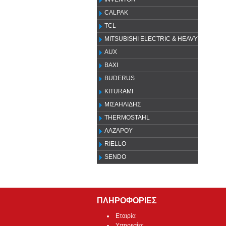
CALPAK
TCL
MITSUBISHI ELECTRIC & HEAVY
AUX
ΒΑΧΙ
BUDERUS
KITURAMI
ΜΙΣΑΗΛΙΔΗΣ
THERMOSTAHL
ΛΑΖΑΡΟΥ
RIELLO
SENDO
ΠΛΗΡΟΦΟΡΙΕΣ
Εταιρία
Υπηρεσίες