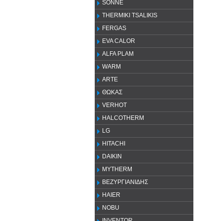
SONNE
THERMIKI TSALIKIS
FERGAS
EVA CALOR
ALFA PLAM
WARM
ARTE
ΘΩΚΑΣ
VERHOT
HALCOTHERM
LG
HITACHI
DAIKIN
MYTHERM
ΒΕΖΥΡΓΙΑΝΙΔΗΣ
HAIER
NOBU
INVENTOR