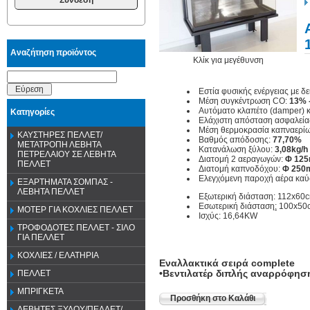
Αναζήτηση προϊόντος
Κλίκ για μεγέθυνση
Εύρεση
Εστία φυσικής ενέργειας με δ
Μέση συγκέντρωση CO:
13% 
Αυτόματο κλαπέτο (damper) 
Κατηγορίες
Ελάχιστη απόσταση ασφαλείας
Μέση θερμοκρασία καπναερίω
ΚΑΥΣΤΗΡΕΣ ΠΕΛΛΕΤ/
Βαθμός απόδοσης:
77,70%
ΜΕΤΑΤΡΟΠΗ ΛΕΒΗΤΑ
Κατανάλωση ξύλου:
3,08
kg
/
h
ΠΕΤΡΕΛΑΙΟΥ ΣΕ ΛΕΒΗΤΑ
Διατομή 2 αεραγωγών:
Φ 125
ΠΕΛΛΕΤ
Διατομή καπνοδόχου:
Φ 250
Ελεγχόμενη παροχή αέρα καύ
ΕΞΑΡΤΗΜΑΤΑ ΣΟΜΠΑΣ -
ΛΕΒΗΤΑ ΠΕΛΛΕΤ
Εξωτερική διάσταση: 112x60
Εσωτερική διάσταση
:
100x50
ΜΟΤΕΡ ΓΙΑ ΚΟΧΛΙΕΣ ΠΕΛΛΕΤ
Ισχύς: 16,64KW
ΤΡΟΦΟΔΟΤΕΣ ΠΕΛΛΕΤ - ΣΙΛΟ
ΓΙΑ ΠΕΛΛΕΤ
ΚΟΧΛΙΕΣ / ΕΛΑΤΗΡΙΑ
Εναλλακτικά σειρά complete
•Βεντιλατέρ διπλής αναρρόφηση
ΠΕΛΛΕΤ
ΜΠΡΙΓΚΕΤΑ
Προσθήκη στο Καλάθι
ΛΕΒΗΤΕΣ ΞΥΛΟΥ/ΠΕΛΛΕΤ/