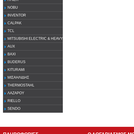
NOBU
INVENTOR
CALPAK
TCL
MITSUBISHI ELECTRIC & HEAVY
AUX
ΒΑΧΙ
BUDERUS
KITURAMI
ΜΙΣΑΗΛΙΔΗΣ
THERMOSTAHL
ΛΑΖΑΡΟΥ
RIELLO
SENDO