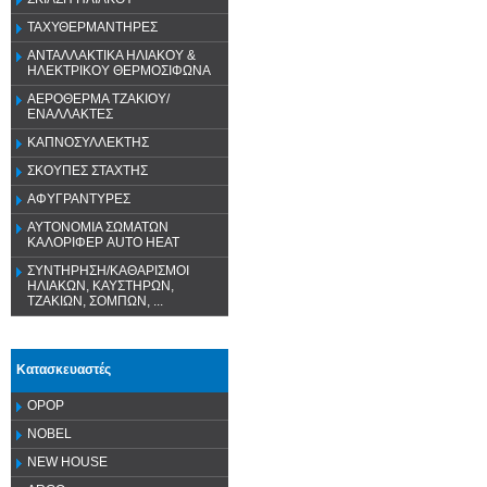
ΤΑΧΥΘΕΡΜΑΝΤΗΡΕΣ
ΑΝΤΑΛΛΑΚΤΙΚΑ ΗΛΙΑΚΟΥ &
ΗΛΕΚΤΡΙΚΟΥ ΘΕΡΜΟΣΙΦΩΝΑ
ΑΕΡΟΘΕΡΜΑ ΤΖΑΚΙΟΥ/
ΕΝΑΛΛΑΚΤΕΣ
ΚΑΠΝΟΣΥΛΛΕΚΤΗΣ
ΣΚΟΥΠΕΣ ΣΤΑΧΤΗΣ
ΑΦΥΓΡΑΝΤΥΡΕΣ
ΑΥΤΟΝΟΜΙΑ ΣΩΜΑΤΩΝ
ΚΑΛΟΡΙΦΕΡ AUTO HEAT
ΣΥΝΤΗΡΗΣΗ/ΚΑΘΑΡΙΣΜΟΙ
ΗΛΙΑΚΩΝ, ΚΑΥΣΤΗΡΩΝ,
ΤΖΑΚΙΩΝ, ΣΟΜΠΩΝ, ...
Κατασκευαστές
OPOP
NOBEL
NEW HOUSE