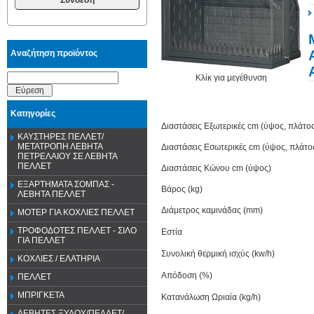
Αναζήτηση προϊόντος
Κλίκ για μεγέθυνση
Εύρεση
Κατηγορίες
Διαστάσεις Εξωτερικές cm (ύψος, πλάτο
ΚΑΥΣΤΗΡΕΣ ΠΕΛΛΕΤ/
ΜΕΤΑΤΡΟΠΗ ΛΕΒΗΤΑ
Διαστάσεις Εσωτερικές cm (ύψος, πλάτο
ΠΕΤΡΕΛΑΙΟΥ ΣΕ ΛΕΒΗΤΑ
ΠΕΛΛΕΤ
Διαστάσεις Κώνου cm (ύψος)
ΕΞΑΡΤΗΜΑΤΑ ΣΟΜΠΑΣ -
Βάρος (kg)
ΛΕΒΗΤΑ ΠΕΛΛΕΤ
Διάμετρος καμινάδας (mm)
ΜΟΤΕΡ ΓΙΑ ΚΟΧΛΙΕΣ ΠΕΛΛΕΤ
ΤΡΟΦΟΔΟΤΕΣ ΠΕΛΛΕΤ - ΣΙΛΟ
Εστία
ΓΙΑ ΠΕΛΛΕΤ
Συνολική θερμική ισχύς (kw/h)
ΚΟΧΛΙΕΣ / ΕΛΑΤΗΡΙΑ
Απόδοση (%)
ΠΕΛΛΕΤ
ΜΠΡΙΓΚΕΤΑ
Κατανάλωση Ωριαία (kg/h)
ΛΕΒΗΤΕΣ ΞΥΛΟΥ/ΠΕΛΛΕΤ/