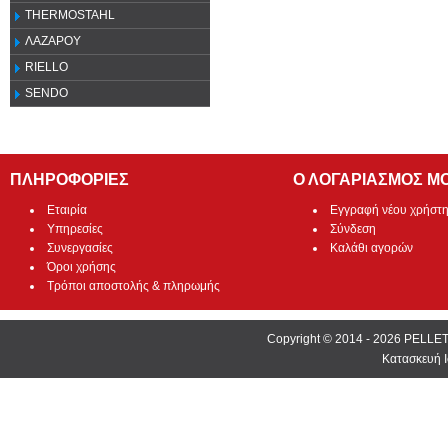
THERMOSTAHL
ΛΑΖΑΡΟΥ
RIELLO
SENDO
ΠΛΗΡΟΦΟΡΙΕΣ
Ο ΛΟΓΑΡΙΑΣΜΟΣ Μ
Εταιρία
Εγγραφή νέου χρήστ
Υπηρεσίες
Σύνδεση
Συνεργασίες
Καλάθι αγορών
Όροι χρήσης
Τρόποι αποστολής & πληρωμής
Copyright © 2014 - 2026 PEL
Κατασκευή Ι