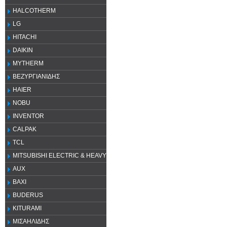
HALCOTHERM
LG
HITACHI
DAIKIN
MYTHERM
ΒΕΖΥΡΓΙΑΝΙΔΗΣ
HAIER
NOBU
INVENTOR
CALPAK
TCL
MITSUBISHI ELECTRIC & HEAVY
AUX
ΒΑΧΙ
BUDERUS
KITURAMI
ΜΙΣΑΗΛΙΔΗΣ