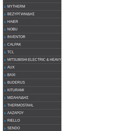
MYTHERM
ΒΕΖΥΡΓΙΑΝΙΔΗΣ
HAIER
NOBU
INVENTOR
CALPAK
TCL
MITSUBISHI ELECTRIC & HEAVY
AUX
ΒΑΧΙ
BUDERUS
KITURAMI
ΜΙΣΑΗΛΙΔΗΣ
THERMOSTAHL
ΛΑΖΑΡΟΥ
RIELLO
SENDO