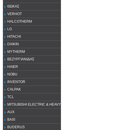
ΘΩΚΑΣ
VERHOT
HALCOTHERM
LG
HITACHI
DAIKIN
MYTHERM
ΒΕΖΥΡΓΙΑΝΙΔΗΣ
HAIER
NOBU
INVENTOR
CALPAK
TCL
MITSUBISHI ELECTRIC & HEAVY
AUX
ΒΑΧΙ
BUDERUS