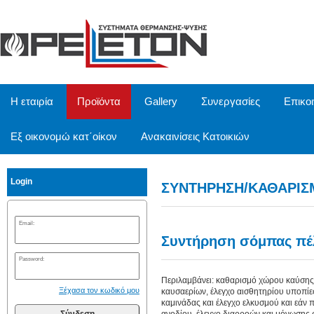
/
Η εταιρία
Προϊόντα
Gallery
Συνεργασίες
Επικο
Εξ οικονομώ κατ΄οίκον
Ανακαινίσεις Κατοικιών
Login
ΣΥΝΤΗΡΗΣΗ/ΚΑΘΑΡΙΣ
Email:
Συντήρηση σόμπας πέ
Password:
Περιλαμβάνει: καθαρισμό χώρου καύσης,
Ξέχασα τον κωδικό μου
καυσαερίων, έλεγχο αισθητηρίου υποπίε
καμινάδας και έλεγχο ελκυσμού και εάν 
Σύνδεση