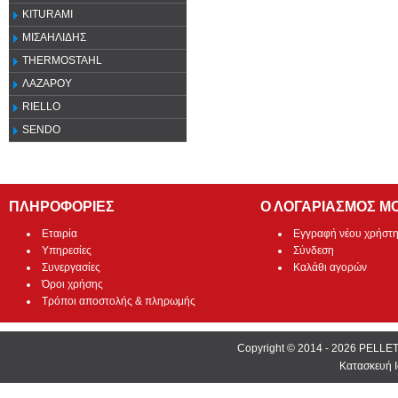
KITURAMI
ΜΙΣΑΗΛΙΔΗΣ
THERMOSTAHL
ΛΑΖΑΡΟΥ
RIELLO
SENDO
ΠΛΗΡΟΦΟΡΙΕΣ
Ο ΛΟΓΑΡΙΑΣΜΟΣ Μ
Εταιρία
Εγγραφή νέου χρήστ
Υπηρεσίες
Σύνδεση
Συνεργασίες
Καλάθι αγορών
Όροι χρήσης
Τρόποι αποστολής & πληρωμής
Copyright © 2014 - 2026 PEL
Κατασκευή Ι