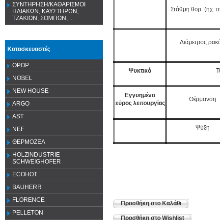
ΣΥΝΤΗΡΗΣΗ/ΚΑΘΑΡΙΣΜΟΙ
Στάθμη θορ. (ηχ. 
ΗΛΙΑΚΩΝ, ΚΑΥΣΤΗΡΩΝ,
ΤΖΑΚΙΩΝ, ΣΟΜΠΩΝ, ...
Διάμετρος ρακ
Κατασκευαστές
OPOP
Ψυκτικό
Τ
NOBEL
NEW HOUSE
Εγγυημένο
Θέρμανση
εύρος λειτουργίας
ARGO
AST
Ψύξη
NEF
ΘΕΡΜΟΖΕΛ
HOLZINDUSTRIE
SCHWEIGHOFER
ECOHOT
BAUHERR
FLORENCE
Προσθήκη στο Καλάθι
PELLETON
Προσθήκη στο Wishlist