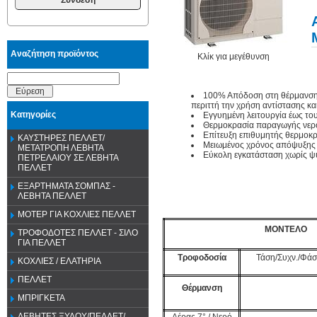
Αναζήτηση προϊόντος
Κλίκ για μεγέθυνση
Εύρεση
100% Απόδοση στη θέρμανση, 
περιττή την χρήση αντίστασης και
Κατηγορίες
Εγγυημένη λειτουργία έως του
Θερμοκρασία παραγωγής νερού
Επίτευξη επιθυμητής θερμοκρ
ΚΑΥΣΤΗΡΕΣ ΠΕΛΛΕΤ/
Μειωμένος χρόνος απόψυξης 
ΜΕΤΑΤΡΟΠΗ ΛΕΒΗΤΑ
Εύκολη εγκατάσταση χωρίς ψ
ΠΕΤΡΕΛΑΙΟΥ ΣΕ ΛΕΒΗΤΑ
ΠΕΛΛΕΤ
ΕΞΑΡΤΗΜΑΤΑ ΣΟΜΠΑΣ -
ΛΕΒΗΤΑ ΠΕΛΛΕΤ
ΜΟΤΕΡ ΓΙΑ ΚΟΧΛΙΕΣ ΠΕΛΛΕΤ
ΜΟΝΤΕΛΟ
ΤΡΟΦΟΔΟΤΕΣ ΠΕΛΛΕΤ - ΣΙΛΟ
ΓΙΑ ΠΕΛΛΕΤ
Τροφοδοσία
Τάση/Συχν./Φάσ
ΚΟΧΛΙΕΣ / ΕΛΑΤΗΡΙΑ
ΠΕΛΛΕΤ
Θέρμανση
ΜΠΡΙΓΚΕΤΑ
ΛΕΒΗΤΕΣ ΞΥΛΟΥ/ΠΕΛΛΕΤ/
Αέρας 7° / Νερό