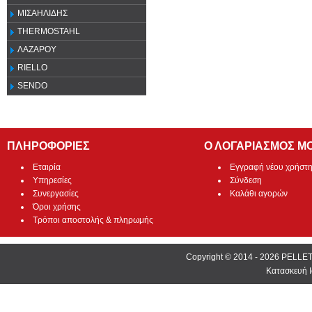
ΜΙΣΑΗΛΙΔΗΣ
THERMOSTAHL
ΛΑΖΑΡΟΥ
RIELLO
SENDO
ΠΛΗΡΟΦΟΡΙΕΣ
Ο ΛΟΓΑΡΙΑΣΜΟΣ Μ
Εταιρία
Εγγραφή νέου χρήστ
Υπηρεσίες
Σύνδεση
Συνεργασίες
Καλάθι αγορών
Όροι χρήσης
Τρόποι αποστολής & πληρωμής
Copyright © 2014 - 2026 PEL
Κατασκευή Ι