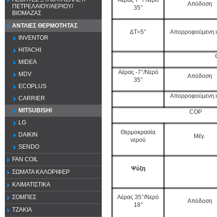
Απόδοση
ΠΕΤΡΕΛΑΙΟΥ/ΑΕΡΙΟΥ/
35°
ΒΙΟΜΑΖΑΣ
ΑΝΤΛΙΕΣ ΘΕΡΜΟΤΗΤΑΣ
ΔT=5°
Απορροφούμενη ι
INVENTOR
HITACHI
MIDEA
Αέρας -7°/Νερό
MDV
Απόδοση
35°
ECOPLUS
Απορροφούμενη ι
CARRIER
MITSUBISHI
COP
LG
Θερμοκρασία
DAIKIN
Μέγ.
νερού
SENDO
FAN COIL
Ψύξη
ΣΩΜΑΤΑ ΚΑΛΟΡΙΦΕΡ
ΚΛΙΜΑΤΙΣΤΙΚΑ
Αέρας 35°/Νερό
ΣΟΜΠΕΣ
Απόδοση
18°
ΤΖΑΚΙΑ