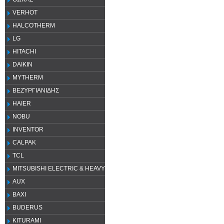
VERHOT
HALCOTHERM
LG
HITACHI
DAIKIN
MYTHERM
ΒΕΖΥΡΓΙΑΝΙΔΗΣ
HAIER
NOBU
INVENTOR
CALPAK
TCL
MITSUBISHI ELECTRIC & HEAVY
AUX
ΒΑΧΙ
BUDERUS
KITURAMI