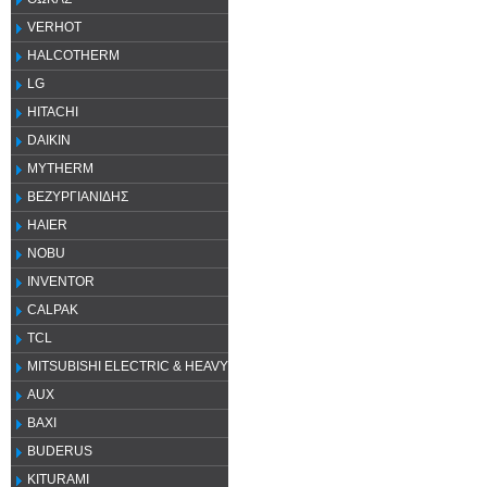
VERHOT
HALCOTHERM
LG
HITACHI
DAIKIN
MYTHERM
ΒΕΖΥΡΓΙΑΝΙΔΗΣ
HAIER
NOBU
INVENTOR
CALPAK
TCL
MITSUBISHI ELECTRIC & HEAVY
AUX
ΒΑΧΙ
BUDERUS
KITURAMI