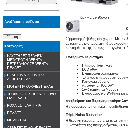
Κλίκ για μεγέθυνση
Αναζήτηση προϊόντος
Κ
Η
Εύρεση
θέρμανσης ή ψύξης του χώρου. Με την δ
αυτόματα την απαραίτητη θερμοκρασία τ
Κατηγορίες
συστημάτων της αντλίας επιτυγχάνεται έ
ΚΑΥΣΤΗΡΕΣ ΠΕΛΛΕΤ/
Ενσύρματο Χειριστήριο
ΜΕΤΑΤΡΟΠΗ ΛΕΒΗΤΑ
ΠΕΤΡΕΛΑΙΟΥ ΣΕ ΛΕΒΗΤΑ
Πλήκτρα Touch-key
ΠΕΛΛΕΤ
LCD οθόνη
Ενημέρωση σφαλμάτων
ΕΞΑΡΤΗΜΑΤΑ ΣΟΜΠΑΣ -
Έλεγχος επιμέρους λειτουργι
ΛΕΒΗΤΑ ΠΕΛΛΕΤ
Κλείδωμα οθόνης
Λειτουργία HOLIDAY
ΜΟΤΕΡ ΓΙΑ ΚΟΧΛΙΕΣ ΠΕΛΛΕΤ
Συνδεσιμότητα Modbus
Ενσωματωμένο
Wi-Fi
και έλε
ΤΡΟΦΟΔΟΤΕΣ ΠΕΛΛΕΤ - ΣΙΛΟ
ΓΙΑ ΠΕΛΛΕΤ
Αναβάθμιση και Παραμετροποίηση λο
ΚΟΧΛΙΕΣ / ΕΛΑΤΗΡΙΑ
Η παραμετροποίηση ή/και η αναβάθμιση 
ΠΕΛΛΕΤ
Triple Noise Reduction
ΜΠΡΙΓΚΕΤΑ
Η θερμική ενέργεια που απαιτείται για 
δυνατοτήτων της πηγής ενέργειας. Ο συ
ΛΕΒΗΤΕΣ ΞΥΛΟΥ/ΠΕΛΛΕΤ/