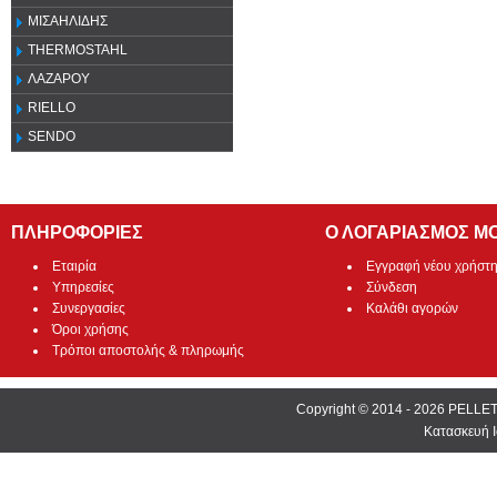
ΜΙΣΑΗΛΙΔΗΣ
THERMOSTAHL
ΛΑΖΑΡΟΥ
RIELLO
SENDO
ΠΛΗΡΟΦΟΡΙΕΣ
Ο ΛΟΓΑΡΙΑΣΜΟΣ Μ
Εταιρία
Εγγραφή νέου χρήστ
Υπηρεσίες
Σύνδεση
Συνεργασίες
Καλάθι αγορών
Όροι χρήσης
Τρόποι αποστολής & πληρωμής
Copyright © 2014 - 2026 PEL
Κατασκευή Ι