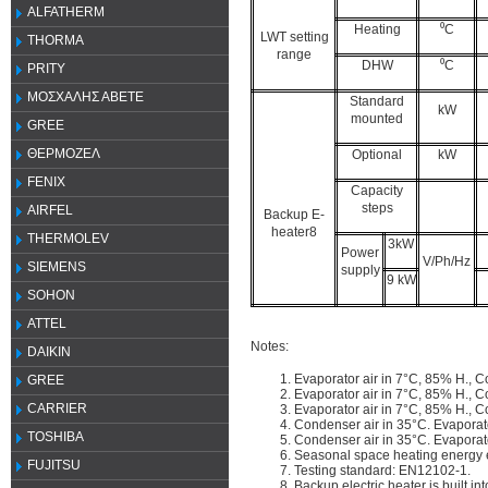
ALFATHERM
Heating
⁰C
LWT setting
THORMA
range
DHW
⁰C
PRITY
ΜΟΣΧΑΛΗΣ ΑΒΕΤΕ
Standard
kW
mounted
GREE
ΘΕΡΜΟΖΕΛ
Optional
kW
FENIX
Capacity
steps
AIRFEL
Backup E-
heater8
THERMOLEV
3kW
Power
V/Ph/Hz
SIEMENS
supply
9 kW
SOHON
ATTEL
Notes:
DAIKIN
Evaporator air in 7°C, 85% H., 
GREE
Evaporator air in 7°C, 85% H., 
CARRIER
Evaporator air in 7°C, 85% H., 
Condenser air in 35°C. Evaporat
TOSHIBA
Condenser air in 35°C. Evaporat
Seasonal space heating energy ef
FUJITSU
Testing standard: EN12102-1.
Backup electric heater is built int