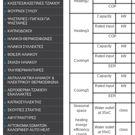
Heating2
ΚΑΣΕΤΕΣ/ΚΑΣΕΤΙΝΕΣ ΤΖΑΚΙΟΥ
COP
ΦΟΥΡΝΟΙ ΞΥΛΟΥ
Capacity
kW
ΨΗΣΤΑΡΙΕΣ / ΠΑΓΚΟΙ ΓΙΑ
ΨΗΣΤΑΡΙΕΣ
Rated input
kW
Heating3
ΚΑΠΝΟΔΟΧΟΙ
COP
ΗΛΙΑΚΟΙ ΘΕΡΜΟΣΙΦΩΝΕΣ
Capacity
kW
ΗΛΙΑΚΟΙ ΣΥΛΛΕΚΤΕΣ
BOILER ΗΛΙΑΚΟΥ
Rated input
kW
Cooling4
ΣΚΙΑΣΗ ΗΛΙΑΚΟΥ
EER
ΤΑΧΥΘΕΡΜΑΝΤΗΡΕΣ
Capacity
kW
ΑΝΤΑΛΛΑΚΤΙΚΑ ΗΛΙΑΚΟΥ &
ΗΛΕΚΤΡΙΚΟΥ ΘΕΡΜΟΣΙΦΩΝΑ
Rated input
kW
ΑΕΡΟΘΕΡΜΑ ΤΖΑΚΙΟΥ/
Cooling5
ΕΝΑΛΛΑΚΤΕΣ
EER
ΚΑΠΝΟΣΥΛΛΕΚΤΗΣ
Seasonal
Water outlet
ΣΚΟΥΠΕΣ ΣΤΑΧΤΗΣ
class
space
at 35oC
ΑΦΥΓΡΑΝΤΥΡΕΣ
heating
energy
ΑΥΤΟΝΟΜΙΑ ΣΩΜΑΤΩΝ
Water outlet
efficiency
class
ΚΑΛΟΡΙΦΕΡ AUTO HEAT
at 55oC
class6