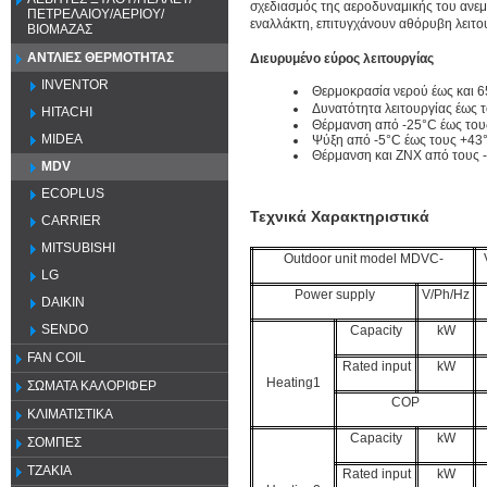
σχεδιασμός της αεροδυναμικής του ανεμι
ΠΕΤΡΕΛΑΙΟΥ/ΑΕΡΙΟΥ/
εναλλάκτη, επιτυγχάνουν αθόρυβη λειτο
ΒΙΟΜΑΖΑΣ
ΑΝΤΛΙΕΣ ΘΕΡΜΟΤΗΤΑΣ
Διευρυμένο εύρος λειτουργίας
INVENTOR
Θερμοκρασία νερού έως και 
Δυνατότητα λειτουργίας έως 
HITACHI
Θέρμανση από -25°C έως του
MIDEA
Ψύξη από -5°C έως τους +43°
Θέρμανση και ΖΝΧ από τους -
MDV
ECOPLUS
Τεχνικά Χαρακτηριστικά
CARRIER
MITSUBISHI
Outdoor unit model MDVC-
LG
Power supply
V/Ph/Hz
DAIKIN
SENDO
Capacity
kW
FAN COIL
Rated input
kW
Heating1
ΣΩΜΑΤΑ ΚΑΛΟΡΙΦΕΡ
COP
ΚΛΙΜΑΤΙΣΤΙΚΑ
Capacity
kW
ΣΟΜΠΕΣ
ΤΖΑΚΙΑ
Rated input
kW