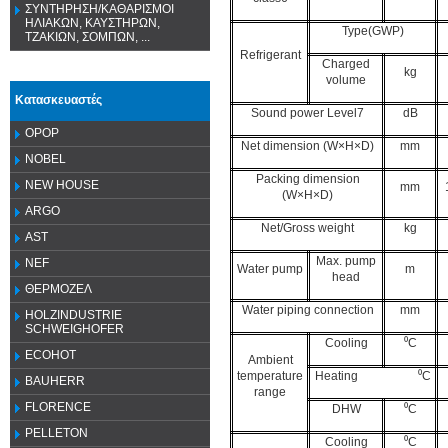
ΣΥΝΤΗΡΗΣΗ/ΚΑΘΑΡΙΣΜΟΙ
ΗΛΙΑΚΩΝ, ΚΑΥΣΤΗΡΩΝ,
Type(GWP)
ΤΖΑΚΙΩΝ, ΣΟΜΠΩΝ, ...
Refrigerant
Charged
kg
volume
Κατασκευαστές
Sound power Level7
dB
OPOP
Net dimension (W×H×D)
mm
NOBEL
Packing dimension
NEW HOUSE
mm
(W×H×D)
ARGO
Net/Gross weight
kg
AST
Max. pump
NEF
Water pump
m
head
ΘΕΡΜΟΖΕΛ
Water piping connection
mm
HOLZINDUSTRIE
SCHWEIGHOFER
Cooling
⁰C
ECOHOT
Ambient
temperature
Heating ⁰C
BAUHERR
range
FLORENCE
DHW
⁰C
PELLETON
Cooling
⁰C