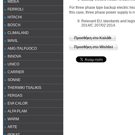
MIDEA
For three phase type backup electric h
FERROLI
this case, three phase power supply is 
HITACHI
Relevant EU standards and legi
BOSCH
2014/C 207/02:2014.
CLIMALAND
Προσθήκη στο Καλάθι
MAVIL
Προσθήκη στο Wishlist
AMG ITALFUOCO
INNOVA
UNICO
CARRIER
SONNE
THERMIKI TSALIKIS
FERGAS
EVA CALOR
ALFA PLAM
WARM
ARTE
ΘΩΚΑΣ