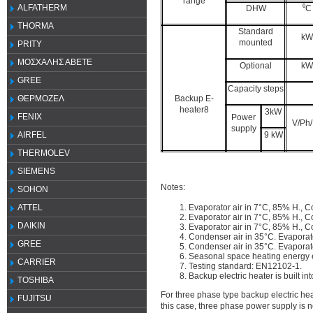
range
ALFATHERM
DHW
⁰C
THORMA
Standard
kW
mounted
PRITY
ΜΟΣΧΑΛΗΣ ΑΒΕΤΕ
Optional
kW
GREE
Capacity steps
Backup E-
ΘΕΡΜΟΖΕΛ
heater8
3kW
FENIX
Power
V/Ph
supply
9 kW
AIRFEL
THERMOLEV
SIEMENS
Notes:
SOHON
Evaporator air in 7°C, 85% H., 
ATTEL
Evaporator air in 7°C, 85% H., 
DAIKIN
Evaporator air in 7°C, 85% H., 
Condenser air in 35°C. Evaporat
GREE
Condenser air in 35°C. Evaporat
Seasonal space heating energy ef
CARRIER
Testing standard: EN12102-1.
Backup electric heater is built int
TOSHIBA
For three phase type backup electric h
FUJITSU
this case, three phase power supply is 