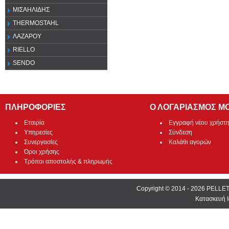
ΜΙΣΑΗΛΙΔΗΣ
THERMOSTAHL
ΛΑΖΑΡΟΥ
RIELLO
SENDO
ΠΛΗΡΟΦΟΡΙΕΣ
Ο ΛΟΓΑΡΙΑΣΜΟΣ Μ
Εταιρία
Εγγραφή νέου χρήστ
Υπηρεσίες
Σύνδεση
Συνεργασίες
Καλάθι αγορών
Όροι χρήσης
Τρόποι αποστολής & πληρωμής
Copyright © 2014 - 2026 PEL
Κατασκευή Ι