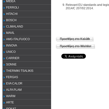
MIDEA
Relevant EU standards and legi
FERROLI
2014/C 207/02:2014.
HITACHI
BOSCH
CLIMALAND
MAVIL
Προσθήκη στο Καλάθι
AMG ITALFUOCO
INNOVA
Προσθήκη στο Wishlist
UNICO
CARRIER
SONNE
THERMIKI TSALIKIS
FERGAS
EVA CALOR
ALFA PLAM
WARM
ARTE
ΘΩΚΑΣ