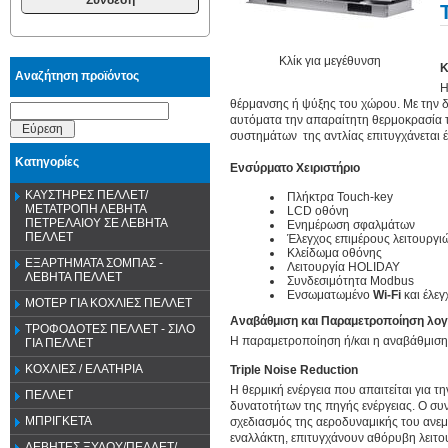
Κλίκ για μεγέθυνση
Κ
Αναζήτηση προϊόντος
Η
θέρμανσης ή ψύξης του χώρου. Με την δ
αυτόματα την απαραίτητη θερμοκρασία τ
Εύρεση
συστημάτων της αντλίας επιτυγχάνεται έ
Κατηγορίες
Ενσύρματο Χειριστήριο
ΚΑΥΣΤΗΡΕΣ ΠΕΛΛΕΤ/
Πλήκτρα Touch-key
ΜΕΤΑΤΡΟΠΗ ΛΕΒΗΤΑ
LCD οθόνη
ΠΕΤΡΕΛΑΙΟΥ ΣΕ ΛΕΒΗΤΑ
Ενημέρωση σφαλμάτων
ΠΕΛΛΕΤ
Έλεγχος επιμέρους λειτουργι
Κλείδωμα οθόνης
ΕΞΑΡΤΗΜΑΤΑ ΣΟΜΠΑΣ -
Λειτουργία HOLIDAY
ΛΕΒΗΤΑ ΠΕΛΛΕΤ
Συνδεσιμότητα Modbus
Ενσωματωμένο
Wi-Fi
και έλε
ΜΟΤΕΡ ΓΙΑ ΚΟΧΛΙΕΣ ΠΕΛΛΕΤ
Αναβάθμιση και Παραμετροποίηση λο
ΤΡΟΦΟΔΟΤΕΣ ΠΕΛΛΕΤ - ΣΙΛΟ
Η παραμετροποίηση ή/και η αναβάθμιση 
ΓΙΑ ΠΕΛΛΕΤ
ΚΟΧΛΙΕΣ / ΕΛΑΤΗΡΙΑ
Triple Noise Reduction
Η θερμική ενέργεια που απαιτείται για 
ΠΕΛΛΕΤ
δυνατοτήτων της πηγής ενέργειας. Ο συ
ΜΠΡΙΓΚΕΤΑ
σχεδιασμός της αεροδυναμικής του ανεμι
εναλλάκτη, επιτυγχάνουν αθόρυβη λειτο
ΛΕΒΗΤΕΣ ΞΥΛΟΥ/ΠΕΛΛΕΤ/