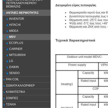
ΠΕΤΡΕΛΑΙΟΥ/ΑΕΡΙΟΥ/
Διευρυμένο εύρος λειτουργίας
ΒΙΟΜΑΖΑΣ
Θερμοκρασία νερού έως και 
ΑΝΤΛΙΕΣ ΘΕΡΜΟΤΗΤΑΣ
Δυνατότητα λειτουργίας έως 
INVENTOR
Θέρμανση από -25°C έως του
Ψύξη από -5°C έως τους +46°
HITACHI
Θέρμανση και ΖΝΧ από τους -
MIDEA
MDV
Τεχνικά Χαρακτηριστικά
ECOPLUS
CARRIER
MITSUBISHI
Outdoor unit model MDVC-
LG
Power supply
V/Ph
DAIKIN
Capacity
kW
SENDO
FAN COIL
Rated input
kW
Heating1
ΣΩΜΑΤΑ ΚΑΛΟΡΙΦΕΡ
COP
ΚΛΙΜΑΤΙΣΤΙΚΑ
Capacity
kW
ΣΟΜΠΕΣ
ΤΖΑΚΙΑ
Rated input
kW