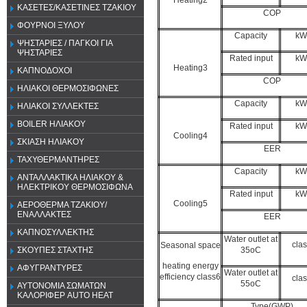
Heating2
ΚΑΣΕΤΕΣ/ΚΑΣΕΤΙΝΕΣ ΤΖΑΚΙΟΥ
COP
ΦΟΥΡΝΟΙ ΞΥΛΟΥ
Capacity
kW
ΨΗΣΤΑΡΙΕΣ / ΠΑΓΚΟΙ ΓΙΑ
ΨΗΣΤΑΡΙΕΣ
Rated input
kW
Heating3
ΚΑΠΝΟΔΟΧΟΙ
COP
ΗΛΙΑΚΟΙ ΘΕΡΜΟΣΙΦΩΝΕΣ
Capacity
kW
ΗΛΙΑΚΟΙ ΣΥΛΛΕΚΤΕΣ
BOILER ΗΛΙΑΚΟΥ
Rated input
kW
Cooling4
ΣΚΙΑΣΗ ΗΛΙΑΚΟΥ
EER
ΤΑΧΥΘΕΡΜΑΝΤΗΡΕΣ
Capacity
kW
ΑΝΤΑΛΛΑΚΤΙΚΑ ΗΛΙΑΚΟΥ &
ΗΛΕΚΤΡΙΚΟΥ ΘΕΡΜΟΣΙΦΩΝΑ
Rated input
kW
Cooling5
ΑΕΡΟΘΕΡΜΑ ΤΖΑΚΙΟΥ/
ΕΝΑΛΛΑΚΤΕΣ
EER
ΚΑΠΝΟΣΥΛΛΕΚΤΗΣ
Water outlet at
clas
Seasonal space
35oC
ΣΚΟΥΠΕΣ ΣΤΑΧΤΗΣ
heating energy
ΑΦΥΓΡΑΝΤΥΡΕΣ
Water outlet at
efficiency class6
clas
55oC
ΑΥΤΟΝΟΜΙΑ ΣΩΜΑΤΩΝ
ΚΑΛΟΡΙΦΕΡ AUTO HEAT
Type(GWP)