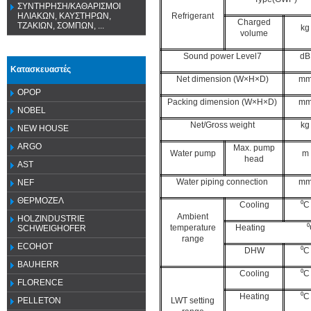
ΣΥΝΤΗΡΗΣΗ/ΚΑΘΑΡΙΣΜΟΙ
Refrigerant
ΗΛΙΑΚΩΝ, ΚΑΥΣΤΗΡΩΝ,
Charged
ΤΖΑΚΙΩΝ, ΣΟΜΠΩΝ, ...
kg
volume
Sound power Level7
dB
Κατασκευαστές
Net dimension (W×H×D)
m
OPOP
Packing dimension (W×H×D)
m
NOBEL
Net/Gross weight
kg
NEW HOUSE
ARGO
Max. pump
Water pump
m
head
AST
Water piping connection
m
NEF
ΘΕΡΜΟΖΕΛ
Cooling
⁰C
Ambient
HOLZINDUSTRIE
temperature
Heating ⁰
SCHWEIGHOFER
range
ECOHOT
DHW
⁰C
BAUHERR
Cooling
⁰C
FLORENCE
Heating
⁰C
LWT setting
PELLETON