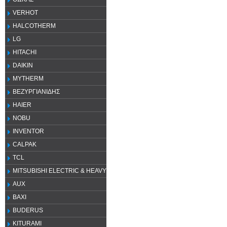
VERHOT
HALCOTHERM
LG
HITACHI
DAIKIN
MYTHERM
ΒΕΖΥΡΓΙΑΝΙΔΗΣ
HAIER
NOBU
INVENTOR
CALPAK
TCL
MITSUBISHI ELECTRIC & HEAVY
AUX
ΒΑΧΙ
BUDERUS
KITURAMI