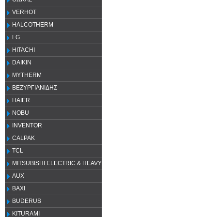
VERHOT
HALCOTHERM
LG
HITACHI
DAIKIN
MYTHERM
ΒΕΖΥΡΓΙΑΝΙΔΗΣ
HAIER
NOBU
INVENTOR
CALPAK
TCL
MITSUBISHI ELECTRIC & HEAVY
AUX
ΒΑΧΙ
BUDERUS
KITURAMI