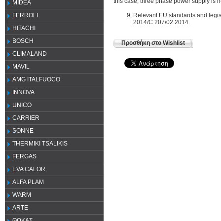
this case, three phase power supply is 
MIDEA
Relevant EU standards and legi
FERROLI
2014/C 207/02:2014.
HITACHI
BOSCH
Προσθήκη στο Wishlist
CLIMALAND
MAVIL
AMG ITALFUOCO
INNOVA
UNICO
CARRIER
SONNE
THERMIKI TSALIKIS
FERGAS
EVA CALOR
ALFA PLAM
WARM
ARTE
ΘΩΚΑΣ