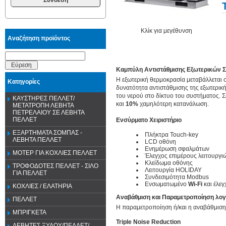
Κλίκ για μεγέθυνση
Αναζήτηση προϊόντος
Εύρεση
Καμπύλη Αντιστάθμισης Εξωτερικών 
Η εξωτερική θερμοκρασία μεταβάλλεται 
Κατηγορίες
δυνατότητα αντιστάθμισης της εξωτερικ
του νερού στο δίκτυο του συστήματος. Σ
ΚΑΥΣΤΗΡΕΣ ΠΕΛΛΕΤ/
και
10%
χαμηλότερη κατανάλωση.
ΜΕΤΑΤΡΟΠΗ ΛΕΒΗΤΑ
ΠΕΤΡΕΛΑΙΟΥ ΣΕ ΛΕΒΗΤΑ
ΠΕΛΛΕΤ
Ενσύρματο Χειριστήριο
ΕΞΑΡΤΗΜΑΤΑ ΣΟΜΠΑΣ -
Πλήκτρα Touch-key
ΛΕΒΗΤΑ ΠΕΛΛΕΤ
LCD οθόνη
Ενημέρωση σφαλμάτων
ΜΟΤΕΡ ΓΙΑ ΚΟΧΛΙΕΣ ΠΕΛΛΕΤ
Έλεγχος επιμέρους λειτουργι
Κλείδωμα οθόνης
ΤΡΟΦΟΔΟΤΕΣ ΠΕΛΛΕΤ - ΣΙΛΟ
Λειτουργία HOLIDAY
ΓΙΑ ΠΕΛΛΕΤ
Συνδεσιμότητα Modbus
Ενσωματωμένο
Wi-Fi
και έλε
ΚΟΧΛΙΕΣ / ΕΛΑΤΗΡΙΑ
Αναβάθμιση και Παραμετροποίηση λο
ΠΕΛΛΕΤ
Η παραμετροποίηση ή/και η αναβάθμιση 
ΜΠΡΙΓΚΕΤΑ
Triple Noise Reduction
ΛΕΒΗΤΕΣ ΞΥΛΟΥ/ΠΕΛΛΕΤ/