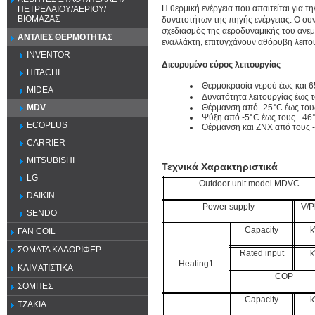
Η θερμική ενέργεια που απαιτείται για 
ΠΕΤΡΕΛΑΙΟΥ/ΑΕΡΙΟΥ/
ΒΙΟΜΑΖΑΣ
δυνατοτήτων της πηγής ενέργειας. Ο συ
σχεδιασμός της αεροδυναμικής του ανεμι
ΑΝΤΛΙΕΣ ΘΕΡΜΟΤΗΤΑΣ
εναλλάκτη, επιτυγχάνουν αθόρυβη λειτο
INVENTOR
Διευρυμένο εύρος λειτουργίας
HITACHI
Θερμοκρασία νερού έως και 
MIDEA
Δυνατότητα λειτουργίας έως 
Θέρμανση από -25°C έως του
MDV
Ψύξη από -5°C έως τους +46°
ECOPLUS
Θέρμανση και ΖΝΧ από τους -
CARRIER
MITSUBISHI
Τεχνικά Χαρακτηριστικά
LG
Outdoor unit model MDVC-
DAIKIN
Power supply
V/P
SENDO
Capacity
FAN COIL
ΣΩΜΑΤΑ ΚΑΛΟΡΙΦΕΡ
Rated input
Heating1
ΚΛΙΜΑΤΙΣΤΙΚΑ
COP
ΣΟΜΠΕΣ
Capacity
ΤΖΑΚΙΑ