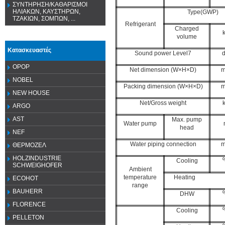
ΣΥΝΤΗΡΗΣΗ/ΚΑΘΑΡΙΣΜΟΙ
ΗΛΙΑΚΩΝ, ΚΑΥΣΤΗΡΩΝ,
Type(GWP)
ΤΖΑΚΙΩΝ, ΣΟΜΠΩΝ, ...
Refrigerant
Charged
volume
Κατασκευαστές
Sound power Level7
OPOP
Net dimension (W×H×D)
NOBEL
Packing dimension (W×H×D)
NEW HOUSE
Net/Gross weight
ARGO
AST
Max. pump
Water pump
head
NEF
Water piping connection
ΘΕΡΜΟΖΕΛ
HOLZINDUSTRIE
Cooling
SCHWEIGHOFER
Ambient
temperature
Heating 
ECOHOT
range
BAUHERR
DHW
FLORENCE
Cooling
PELLETON