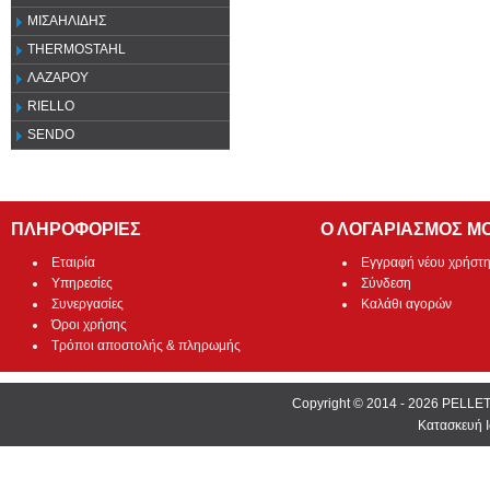
ΜΙΣΑΗΛΙΔΗΣ
THERMOSTAHL
ΛΑΖΑΡΟΥ
RIELLO
SENDO
ΠΛΗΡΟΦΟΡΙΕΣ
Ο ΛΟΓΑΡΙΑΣΜΟΣ Μ
Εταιρία
Εγγραφή νέου χρήστ
Υπηρεσίες
Σύνδεση
Συνεργασίες
Καλάθι αγορών
Όροι χρήσης
Τρόποι αποστολής & πληρωμής
Copyright © 2014 - 2026 PEL
Κατασκευή Ι