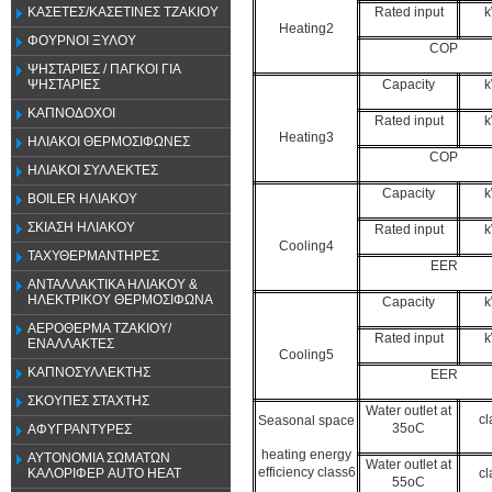
Rated input
ΚΑΣΕΤΕΣ/ΚΑΣΕΤΙΝΕΣ ΤΖΑΚΙΟΥ
Heating2
ΦΟΥΡΝΟΙ ΞΥΛΟΥ
COP
ΨΗΣΤΑΡΙΕΣ / ΠΑΓΚΟΙ ΓΙΑ
Capacity
ΨΗΣΤΑΡΙΕΣ
ΚΑΠΝΟΔΟΧΟΙ
Rated input
Heating3
ΗΛΙΑΚΟΙ ΘΕΡΜΟΣΙΦΩΝΕΣ
COP
ΗΛΙΑΚΟΙ ΣΥΛΛΕΚΤΕΣ
Capacity
BOILER ΗΛΙΑΚΟΥ
ΣΚΙΑΣΗ ΗΛΙΑΚΟΥ
Rated input
Cooling4
ΤΑΧΥΘΕΡΜΑΝΤΗΡΕΣ
EER
ΑΝΤΑΛΛΑΚΤΙΚΑ ΗΛΙΑΚΟΥ &
ΗΛΕΚΤΡΙΚΟΥ ΘΕΡΜΟΣΙΦΩΝΑ
Capacity
ΑΕΡΟΘΕΡΜΑ ΤΖΑΚΙΟΥ/
Rated input
ΕΝΑΛΛΑΚΤΕΣ
Cooling5
ΚΑΠΝΟΣΥΛΛΕΚΤΗΣ
EER
ΣΚΟΥΠΕΣ ΣΤΑΧΤΗΣ
Water outlet at
cl
Seasonal space
35oC
ΑΦΥΓΡΑΝΤΥΡΕΣ
heating energy
ΑΥΤΟΝΟΜΙΑ ΣΩΜΑΤΩΝ
Water outlet at
efficiency class6
cl
ΚΑΛΟΡΙΦΕΡ AUTO HEAT
55oC