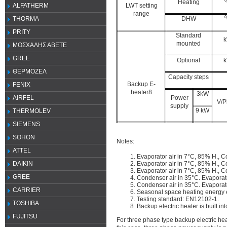
Heating
LWT setting
ALFATHERM
range
DHW
THORMA
PRITY
Standard
mounted
ΜΟΣΧΑΛΗΣ ΑΒΕΤΕ
GREE
Optional
ΘΕΡΜΟΖΕΛ
Capacity steps
Backup E-
FENIX
heater8
3kW
Power
AIRFEL
V/P
supply
9 kW
THERMOLEV
SIEMENS
SOHON
Notes:
ATTEL
Evaporator air in 7°C, 85% H., 
Evaporator air in 7°C, 85% H., 
DAIKIN
Evaporator air in 7°C, 85% H., 
GREE
Condenser air in 35°C. Evaporat
Condenser air in 35°C. Evaporat
CARRIER
Seasonal space heating energy ef
Testing standard: EN12102-1.
TOSHIBA
Backup electric heater is built int
FUJITSU
For three phase type backup electric h