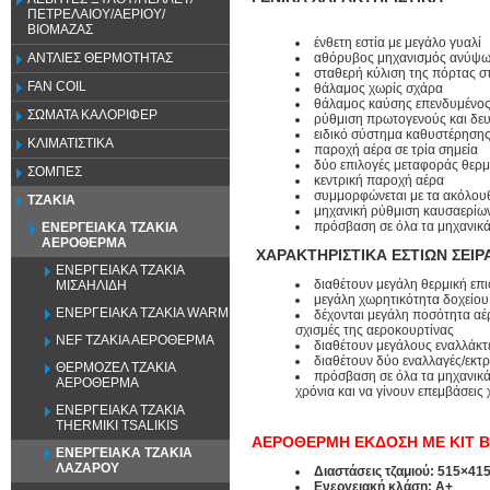
ΠΕΤΡΕΛΑΙΟΥ/ΑΕΡΙΟΥ/
ΒΙΟΜΑΖΑΣ
ένθετη εστία με μεγάλο γυαλί
αθόρυβος μηχανισμός ανύψω
ΑΝΤΛΙΕΣ ΘΕΡΜΟΤΗΤΑΣ
σταθερή κύλιση της πόρτας 
FAN COIL
θάλαμος χωρίς σχάρα
θάλαμος καύσης επενδυμένος
ΣΩΜΑΤΑ ΚΑΛΟΡΙΦΕΡ
ρύθμιση πρωτογενούς και δευ
ειδικό σύστημα καθυστέρηση
ΚΛΙΜΑΤΙΣΤΙΚΑ
παροχή αέρα σε τρία σημεία
δύο επιλογές μεταφοράς θερμο
ΣΟΜΠΕΣ
κεντρική παροχή αέρα
συμμορφώνεται με τα ακόλου
ΤΖΑΚΙΑ
μηχανική ρύθμιση καυσαερίω
πρόσβαση σε όλα τα μηχανικά 
ΕΝΕΡΓΕΙΑΚΑ ΤΖΑΚΙΑ
ΑΕΡΟΘΕΡΜΑ
ΧΑΡΑΚΤΗΡΙΣΤΙΚΑ ΕΣΤΙΩΝ
ΣΕΙΡ
ΕΝΕΡΓΕΙΑΚΑ ΤΖΑΚΙΑ
διαθέτουν μεγάλη θερμική επ
ΜΙΣΑΗΛΙΔΗ
μεγάλη χωρητικότητα δοχείο
ΕΝΕΡΓΕΙΑΚΑ ΤΖΑΚΙΑ WARM
δέχονται μεγάλη ποσότητα αέ
σχισμές της αεροκουρτίνας
NEF ΤΖΑΚΙΑ ΑΕΡΟΘΕΡΜΑ
διαθέτουν μεγάλους εναλλάκτ
διαθέτουν δύο εναλλαγές/εκτ
ΘΕΡΜΟΖΕΛ ΤΖΑΚΙΑ
πρόσβαση σε όλα τα μηχανικά
ΑΕΡΟΘΕΡΜΑ
χρόνια και να γίνουν επεμβάσεις 
ΕΝΕΡΓΕΙΑΚΑ ΤΖΑΚΙΑ
THERMIKI TSALIKIS
ΑΕΡΟΘΕΡΜΗ ΕΚΔΟΣΗ ΜΕ ΚΙΤ Β
ΕΝΕΡΓΕΙΑΚΑ ΤΖΑΚΙΑ
ΛΑΖΑΡΟΥ
Διαστάσεις τζαμιού: 515×4
Ενεργειακή κλάση: Α+