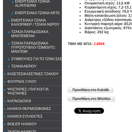
ΕΝΕΡΓΕΙΑΚΑ ΤΖΑΚΙΑ
Ονομαστική ισχύς: 12,6 kW
ALFATHERM
Κυμαινόμενη ισχύς: 7,2-15,
Ενεργειακή απόδοση: 78,0 
ΕΝΕΡΓΕΙΑΚΑ ΤΖΑΚΙΑ ARTE
Μέση κατανάλωση ξύλου: 3,
Διάμετρος εξόδου καυσαερί
ΕΝΕΡΓΕΙΑΚΑ ΤΖΑΚΙΑ
Κεντρική παροχή αέρα: Ø12
ΚΑΛΟΡΙΦΕΡ / ΤΖΑΚΙΑ ΝΕΡΟΥ
Διαστάσεις εξωτερικές: 87
ΤΖΑΚΙΑ ΠΑΡΑΔΟΣΙΑΚΑ
Βάρος: 292 kg
ΜΑΝΤΕΜΕΝΙΑ
ΤΖΑΚΙΑ ΠΑΡΑΔΟΣΙΑΚΑ
ΤΙΜΗ ΜΕ ΦΠΑ:
2.880€
ΠΥΡΟΤΟΥΒΛΟ-ΤΣΙΜΕΝΤΟ,
ΜΑΝΤΕΜΙ
ΣΥΜΒΟΥΛΕΣ ΓΙΑ ΤΟ ΤΖΑΚΙ ΣΑΣ
ΤΖΑΚΙΑ ΑΕΡΙΟΥ
ΚΑΣΕΤΕΣ/ΚΑΣΕΤΙΝΕΣ ΤΖΑΚΙΟΥ
ΦΟΥΡΝΟΙ ΞΥΛΟΥ
ΨΗΣΤΑΡΙΕΣ / ΠΑΓΚΟΙ ΓΙΑ
Προσθήκη στο Καλάθι
ΨΗΣΤΑΡΙΕΣ
Προσθήκη στο Wishlist
ΚΑΠΝΟΔΟΧΟΙ
ΗΛΙΑΚΟΙ ΘΕΡΜΟΣΙΦΩΝΕΣ
ΗΛΙΑΚΟΙ ΣΥΛΛΕΚΤΕΣ
BOILER ΗΛΙΑΚΟΥ
ΣΚΙΑΣΗ ΗΛΙΑΚΟΥ