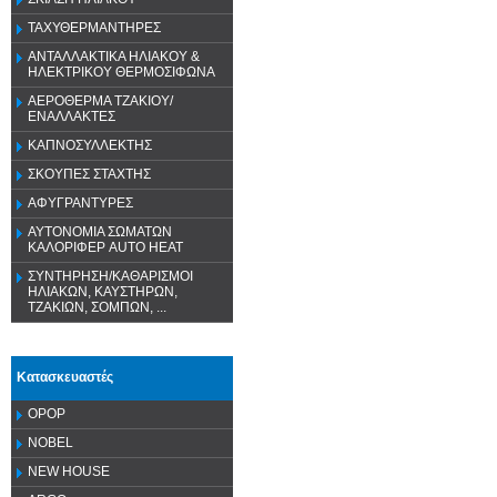
ΤΑΧΥΘΕΡΜΑΝΤΗΡΕΣ
ΑΝΤΑΛΛΑΚΤΙΚΑ ΗΛΙΑΚΟΥ &
ΗΛΕΚΤΡΙΚΟΥ ΘΕΡΜΟΣΙΦΩΝΑ
ΑΕΡΟΘΕΡΜΑ ΤΖΑΚΙΟΥ/
ΕΝΑΛΛΑΚΤΕΣ
ΚΑΠΝΟΣΥΛΛΕΚΤΗΣ
ΣΚΟΥΠΕΣ ΣΤΑΧΤΗΣ
ΑΦΥΓΡΑΝΤΥΡΕΣ
ΑΥΤΟΝΟΜΙΑ ΣΩΜΑΤΩΝ
ΚΑΛΟΡΙΦΕΡ AUTO HEAT
ΣΥΝΤΗΡΗΣΗ/ΚΑΘΑΡΙΣΜΟΙ
ΗΛΙΑΚΩΝ, ΚΑΥΣΤΗΡΩΝ,
ΤΖΑΚΙΩΝ, ΣΟΜΠΩΝ, ...
Κατασκευαστές
OPOP
NOBEL
NEW HOUSE