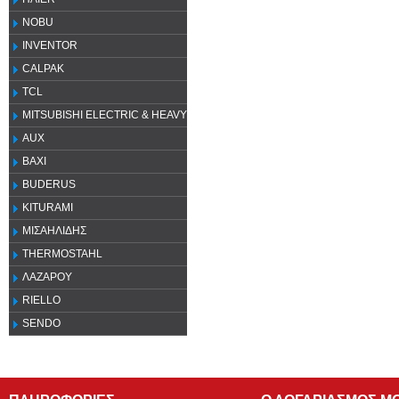
NOBU
INVENTOR
CALPAK
TCL
MITSUBISHI ELECTRIC & HEAVY
AUX
ΒΑΧΙ
BUDERUS
KITURAMI
ΜΙΣΑΗΛΙΔΗΣ
THERMOSTAHL
ΛΑΖΑΡΟΥ
RIELLO
SENDO