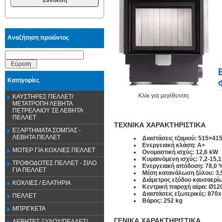
Αναζήτηση προϊόντος
Εύρεση
Κατηγορίες
Κλίκ για μεγέθυνση
ΚΑΥΣΤΗΡΕΣ ΠΕΛΛΕΤ/
ΜΕΤΑΤΡΟΠΗ ΛΕΒΗΤΑ
ΠΕΤΡΕΛΑΙΟΥ ΣΕ ΛΕΒΗΤΑ
ΠΕΛΛΕΤ
ΤΕΧΝΙΚΑ ΧΑΡΑΚΤΗΡΙΣΤΙΚΑ
ΕΞΑΡΤΗΜΑΤΑ ΣΟΜΠΑΣ -
ΛΕΒΗΤΑ ΠΕΛΛΕΤ
Διαστάσεις τζαμιού: 515×4
Ενεργειακή κλάση: Α+
ΜΟΤΕΡ ΓΙΑ ΚΟΧΛΙΕΣ ΠΕΛΛΕΤ
Ονομαστική ισχύς: 12,6 kW
Κυμαινόμενη ισχύς: 7,2-15,
ΤΡΟΦΟΔΟΤΕΣ ΠΕΛΛΕΤ - ΣΙΛΟ
Ενεργειακή απόδοση: 78,0 
ΓΙΑ ΠΕΛΛΕΤ
Μέση κατανάλωση ξύλου: 3,
Διάμετρος εξόδου καυσαερί
ΚΟΧΛΙΕΣ / ΕΛΑΤΗΡΙΑ
Κεντρική παροχή αέρα: Ø12
Διαστάσεις εξωτερικές: 87
ΠΕΛΛΕΤ
Βάρος: 252 kg
ΜΠΡΙΓΚΕΤΑ
ΓΕΝΙΚΑ
ΧΑΡΑΚΤΗΡΙΣΤΙΚΑ
ΛΕΒΗΤΕΣ ΞΥΛΟΥ/ΠΕΛΛΕΤ/