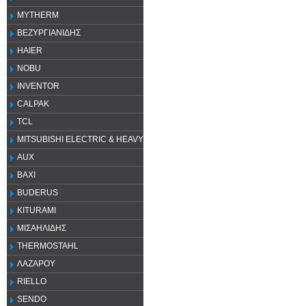
MYTHERM
ΒΕΖΥΡΓΙΑΝΙΔΗΣ
HAIER
NOBU
INVENTOR
CALPAK
TCL
MITSUBISHI ELECTRIC & HEAVY
AUX
ΒΑΧΙ
BUDERUS
KITURAMI
ΜΙΣΑΗΛΙΔΗΣ
THERMOSTAHL
ΛΑΖΑΡΟΥ
RIELLO
SENDO