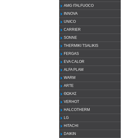
AMG ITALFUOCO
INNOVA
UNICO
CARRIER
SONNE
THERMIKI TSALIKIS
FERGAS
EVA CALOR
ALFA PLAM
WARM
ARTE
ΘΩΚΑΣ
VERHOT
HALCOTHERM
LG
HITACHI
DAIKIN