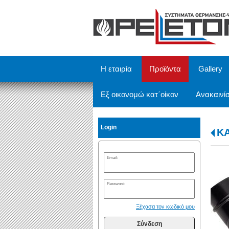
/
Η εταιρία
Προϊόντα
Gallery
Εξ οικονομώ κατ΄οίκον
Ανακαινίσ
Login
Κ
Email:
Password:
Ξέχασα τον κωδικό μου
Σύνδεση