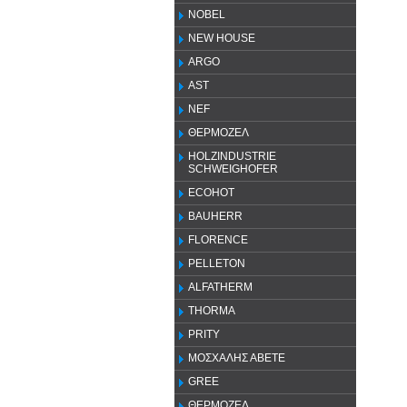
NOBEL
NEW HOUSE
ARGO
AST
NEF
ΘΕΡΜΟΖΕΛ
HOLZINDUSTRIE
SCHWEIGHOFER
ECOHOT
BAUHERR
FLORENCE
PELLETON
ALFATHERM
THORMA
PRITY
ΜΟΣΧΑΛΗΣ ΑΒΕΤΕ
GREE
ΘΕΡΜΟΖΕΛ