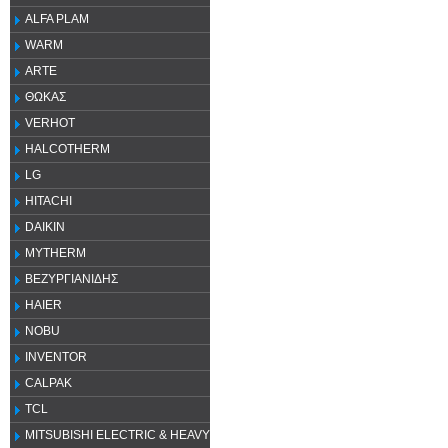
ALFA PLAM
WARM
ARTE
ΘΩΚΑΣ
VERHOT
HALCOTHERM
LG
HITACHI
DAIKIN
MYTHERM
ΒΕΖΥΡΓΙΑΝΙΔΗΣ
HAIER
NOBU
INVENTOR
CALPAK
TCL
MITSUBISHI ELECTRIC & HEAVY