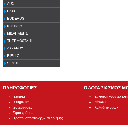
AUX
ΒΑΧΙ
BUDERUS
KITURAMI
ΜΙΣΑΗΛΙΔΗΣ
THERMOSTAHL
ΛΑΖΑΡΟΥ
RIELLO
SENDO
ΠΛΗΡΟΦΟΡΙΕΣ
Ο ΛΟΓΑΡΙΑΣΜΟΣ Μ
Εταιρία
Εγγραφή νέου χρήστ
Υπηρεσίες
Σύνδεση
Συνεργασίες
Καλάθι αγορών
Όροι χρήσης
Τρόποι αποστολής & πληρωμής