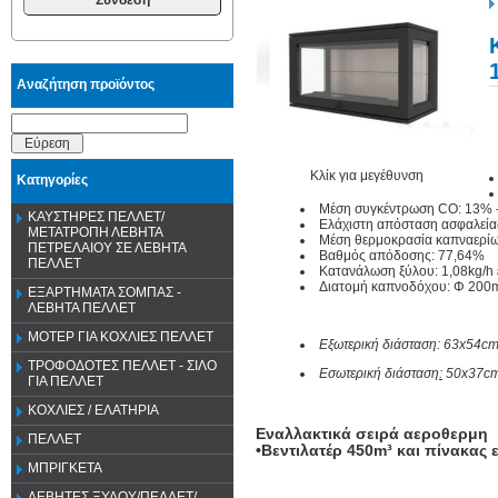
Αναζήτηση προϊόντος
Εύρεση
Κλίκ για μεγέθυνση
Κατηγορίες
Μέση συγκέντρωση CO:
13% 
ΚΑΥΣΤΗΡΕΣ ΠΕΛΛΕΤ/
Ελάχιστη απόσταση ασφαλεία
ΜΕΤΑΤΡΟΠΗ ΛΕΒΗΤΑ
Μέση θερμοκρασία καπναερί
ΠΕΤΡΕΛΑΙΟΥ ΣΕ ΛΕΒΗΤΑ
Βαθμός απόδοσης:
77,64%
ΠΕΛΛΕΤ
Κατανάλωση ξύλου:
1,08
kg
/
h
Διατομή καπνοδόχου:
Φ 200
ΕΞΑΡΤΗΜΑΤΑ ΣΟΜΠΑΣ -
ΛΕΒΗΤΑ ΠΕΛΛΕΤ
ΜΟΤΕΡ ΓΙΑ ΚΟΧΛΙΕΣ ΠΕΛΛΕΤ
Εξωτερική διάσταση: 63x54c
ΤΡΟΦΟΔΟΤΕΣ ΠΕΛΛΕΤ - ΣΙΛΟ
Εσωτερική διάσταση
:
50x37c
ΓΙΑ ΠΕΛΛΕΤ
ΚΟΧΛΙΕΣ / ΕΛΑΤΗΡΙΑ
Εναλλακτικά σειρά αεροθερμη
ΠΕΛΛΕΤ
•Βεντιλατέρ 450m³ και πίνακας
ΜΠΡΙΓΚΕΤΑ
ΛΕΒΗΤΕΣ ΞΥΛΟΥ/ΠΕΛΛΕΤ/