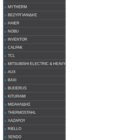
MYTHERM
ΒΕΖΥΡΓΙΑΝΙΔΗΣ
HAIER
NOBU
INVENTOR
CALPAK
TCL
MITSUBISHI ELECTRIC & HEAVY
AUX
ΒΑΧΙ
BUDERUS
KITURAMI
ΜΙΣΑΗΛΙΔΗΣ
THERMOSTAHL
ΛΑΖΑΡΟΥ
RIELLO
SENDO