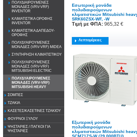
ΠΟΛΥΔΙΑΙΡΟΥΜΕΝΕΣ
Εσωτερική μονάδα
ΜΟΝΑΔΕΣ (VRV-VRF)
πολυδιαιρούμενων
INVENTOR
κλιματιστικών Mitsubishi heav
SRK60ZSX-WF, -W
ΚΛΙΜΑΤΙΣΤΙΚΑ ΟΡΟΦΗΣ
INVENTOR
Τιμή
με ΦΠΑ
:
965,32 €
ΚΛΙΜΑΤΙΣΤΙΚΑ ΔΑΠΕΔΟΥ-
ΟΡΟΦΗΣ
Λεπτομέρειες
ΠΟΛΥΔΥΑΙΡΟΥΜΕΝΕΣ
ΜΟΝΑΔΕΣ (VRV-VRF) MIDEA
ΣΥΝΤΗΡΗΣΗ ΚΛΙΜΑΤΙΣΤΙΚΟΥ
ΠΟΛΥΔΥΑΙΡΟΥΜΕΝΕΣ
ΜΟΝΑΔΕΣ (VRV-VRF)
MITSUBISHI ELECTRIC
ΠΟΛΥΔΥΑΙΡΟΥΜΕΝΕΣ
ΜΟΝΑΔΕΣ (VRV-VRF)
MITSUBISHI HEAVY
ΣΟΜΠΕΣ
ΤΖΑΚΙΑ
ΚΑΣΕΤΕΣ/ΚΑΣΕΤΙΝΕΣ ΤΖΑΚΙΟΥ
ΦΟΥΡΝΟΙ ΞΥΛΟΥ
Εξωτερική μονάδα
πολυδιαιρούμενων
ΨΗΣΤΑΡΙΕΣ / ΠΑΓΚΟΙ ΓΙΑ
ΨΗΣΤΑΡΙΕΣ
κλιματιστικών Mitsubishi heav
SCM71ZS-W (29.000BTU)