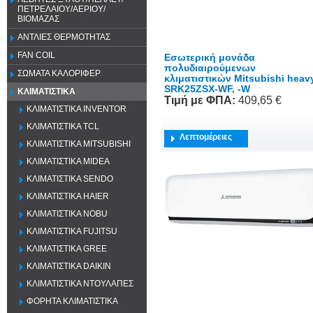
ΠΕΤΡΕΛΑΙΟΥ/ΑΕΡΙΟΥ/
ΒΙΟΜΑΖΑΣ
ΑΝΤΛΙΕΣ ΘΕΡΜΟΤΗΤΑΣ
FAN COIL
Εσωτερική μονάδα
πολυδιαιρούμενων
ΣΩΜΑΤΑ ΚΑΛΟΡΙΦΕΡ
κλιματιστικών Mitsubishi heav
SRK25ZSX-WF, -W
ΚΛΙΜΑΤΙΣΤΙΚΑ
Τιμή
με ΦΠΑ
:
409,65 €
ΚΛΙΜΑΤΙΣΤΙΚΑ INVENTOR
ΚΛΙΜΑΤΙΣΤΙΚΑ TCL
Λεπτομέρειες
ΚΛΙΜΑΤΙΣΤΙΚΑ MITSUBISHI
ΚΛΙΜΑΤΙΣΤΙΚΑ MIDEA
ΚΛΙΜΑΤΙΣΤΙΚΑ SENDO
ΚΛΙΜΑΤΙΣΤΙΚΑ HAIER
ΚΛΙΜΑΤΙΣΤΙΚΑ NOBU
ΚΛΙΜΑΤΙΣΤΙΚΑ FUJITSU
ΚΛΙΜΑΤΙΣΤΙΚΑ GREE
ΚΛΙΜΑΤΙΣΤΙΚΑ DAIKIN
ΚΛΙΜΑΤΙΣΤΙΚΑ ΝΤΟΥΛΑΠΕΣ
ΦΟΡΗΤΑ ΚΛΙΜΑΤΙΣΤΙΚΑ