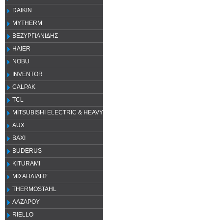
DAIKIN
MYTHERM
ΒΕΖΥΡΓΙΑΝΙΔΗΣ
HAIER
NOBU
INVENTOR
CALPAK
TCL
MITSUBISHI ELECTRIC & HEAVY
AUX
ΒΑΧΙ
BUDERUS
KITURAMI
ΜΙΣΑΗΛΙΔΗΣ
THERMOSTAHL
ΛΑΖΑΡΟΥ
RIELLO