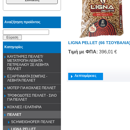
Αναζήτηση προϊόντος
Εύρεση
LIGNA PELLET (66 ΤΣΟΥΒΑΛΙΑ
Κατηγορίες
Τιμή
με ΦΠΑ
:
396,01 €
ΚΑΥΣΤΗΡΕΣ ΠΕΛΛΕΤ/
ΜΕΤΑΤΡΟΠΗ ΛΕΒΗΤΑ
ΠΕΤΡΕΛΑΙΟΥ ΣΕ ΛΕΒΗΤΑ
ΠΕΛΛΕΤ
Λεπτομέρειες
ΕΞΑΡΤΗΜΑΤΑ ΣΟΜΠΑΣ -
ΛΕΒΗΤΑ ΠΕΛΛΕΤ
ΜΟΤΕΡ ΓΙΑ ΚΟΧΛΙΕΣ ΠΕΛΛΕΤ
ΤΡΟΦΟΔΟΤΕΣ ΠΕΛΛΕΤ - ΣΙΛΟ
ΓΙΑ ΠΕΛΛΕΤ
ΚΟΧΛΙΕΣ / ΕΛΑΤΗΡΙΑ
ΠΕΛΛΕΤ
SCHWEIGHOFER ΠΕΛΛΕΤ
LIGNA PELLET