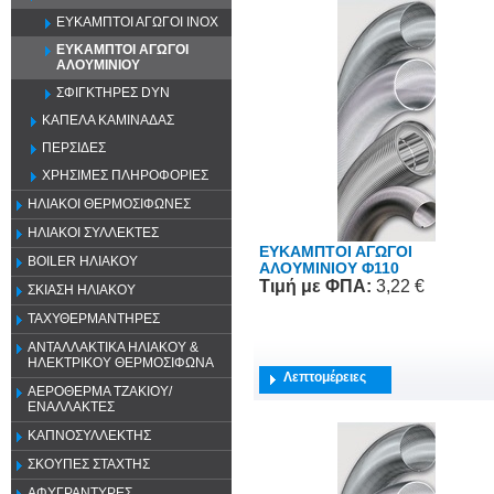
ΕΥΚΑΜΠΤΟΙ ΑΓΩΓΟΙ ΙΝΟΧ
ΕΥΚΑΜΠΤΟΙ ΑΓΩΓΟΙ
ΑΛΟΥΜΙΝΙΟΥ
ΣΦΙΓΚΤΗΡΕΣ DYN
ΚΑΠΕΛΑ ΚΑΜΙΝΑΔΑΣ
ΠΕΡΣΙΔΕΣ
ΧΡΗΣΙΜΕΣ ΠΛΗΡΟΦΟΡΙΕΣ
ΗΛΙΑΚΟΙ ΘΕΡΜΟΣΙΦΩΝΕΣ
ΗΛΙΑΚΟΙ ΣΥΛΛΕΚΤΕΣ
ΕΥΚΑΜΠΤΟΙ ΑΓΩΓΟΙ
BOILER ΗΛΙΑΚΟΥ
ΑΛΟΥΜΙΝΙΟΥ Φ110
Τιμή
με ΦΠΑ
:
3,22 €
ΣΚΙΑΣΗ ΗΛΙΑΚΟΥ
ΤΑΧΥΘΕΡΜΑΝΤΗΡΕΣ
ΑΝΤΑΛΛΑΚΤΙΚΑ ΗΛΙΑΚΟΥ &
ΗΛΕΚΤΡΙΚΟΥ ΘΕΡΜΟΣΙΦΩΝΑ
Λεπτομέρειες
ΑΕΡΟΘΕΡΜΑ ΤΖΑΚΙΟΥ/
ΕΝΑΛΛΑΚΤΕΣ
ΚΑΠΝΟΣΥΛΛΕΚΤΗΣ
ΣΚΟΥΠΕΣ ΣΤΑΧΤΗΣ
ΑΦΥΓΡΑΝΤΥΡΕΣ