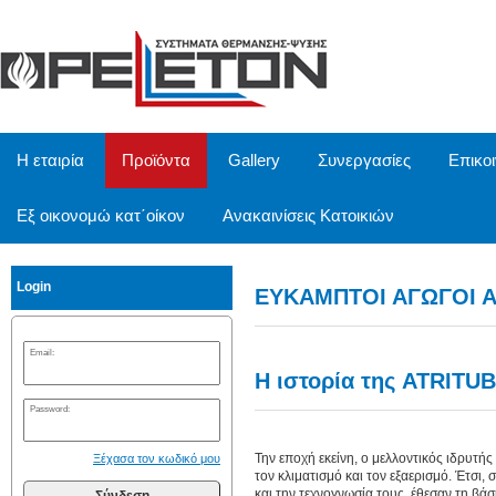
/
Η εταιρία
Προϊόντα
Gallery
Συνεργασίες
Επικο
Εξ οικονομώ κατ΄οίκον
Ανακαινίσεις Κατοικιών
Login
ΕΥΚΑΜΠΤΟΙ ΑΓΩΓΟΙ 
Email:
Η ιστορία της ATRITUBE
Password:
Την εποχή εκείνη, ο μελλοντικός ιδρυτής
Ξέχασα τον κωδικό μου
τον κλιματισμό και τον εξαερισμό. Έτσι, 
και την τεχνογνωσία τους, έθεσαν τη βάσ
Σύνδεση