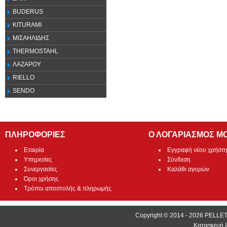
BUDERUS
KITURAMI
ΜΙΣΑΗΛΙΔΗΣ
THERMOSTAHL
ΛΑΖΑΡΟΥ
RIELLO
SENDO
ΠΛΗΡΟΦΟΡΙΕΣ
Ο ΛΟΓΑΡΙΑΣΜΟΣ Μ
Εταιρία
Εγγραφή νέου χρήστ
Υπηρεσίες
Σύνδεση
Συνεργασίες
Καλάθι αγορών
Όροι χρήσης
Τρόποι αποστολής & πληρωμής
Copyright © 2014 - 2026 PEL
Κατασκευή Ι