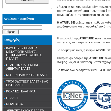
Σήμερα, η
ATRITUBE
έχει κάνει πολλά 
προηγμένα μηχανήματα, πρωτοπορεί στην
παγκοσμίως, στην κατασκευή και διανομ
Αναζήτηση προϊόντος
Η
ATRITUBE
σέβεται την επένδυση κάθ
αποδοτικότητα και τη συνολική ποιότητα
Εύρεση
Η αποστολή της
ATRITUBE
είναι η ανά
Κατηγορίες
απαγωγής καυσαερίων, κλιματισμού και 
ΚΑΥΣΤΗΡΕΣ ΠΕΛΛΕΤ/
Το όραμά μας είναι, η εταιρία
ATRITUBE
ΜΕΤΑΤΡΟΠΗ ΛΕΒΗΤΑ
ΠΕΤΡΕΛΑΙΟΥ ΣΕ ΛΕΒΗΤΑ
Κεντρική φιλοσοφία της
ATRITUBE
είναι
ΠΕΛΛΕΤ
σκέψης μας σε συνάρτηση με την τεχνογν
ΕΞΑΡΤΗΜΑΤΑ ΣΟΜΠΑΣ -
ΛΕΒΗΤΑ ΠΕΛΛΕΤ
Το πάχος των ελασμάτων είναι 0.4-0.5mm
ΜΟΤΕΡ ΓΙΑ ΚΟΧΛΙΕΣ ΠΕΛΛΕΤ
ΤΡΟΦΟΔΟΤΕΣ ΠΕΛΛΕΤ - ΣΙΛΟ
ΓΙΑ ΠΕΛΛΕΤ
ΚΟΧΛΙΕΣ / ΕΛΑΤΗΡΙΑ
ΠΕΛΛΕΤ
ΜΠΡΙΓΚΕΤΑ
ΛΕΒΗΤΕΣ ΞΥΛΟΥ/ΠΕΛΛΕΤ/