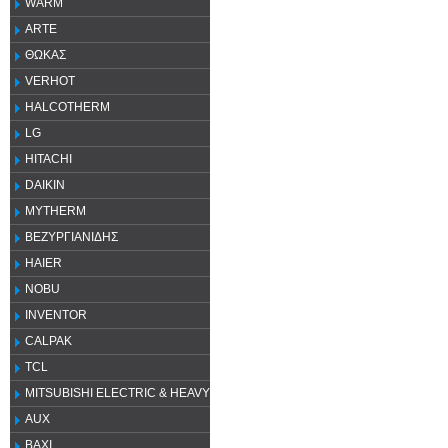
WARM
ARTE
ΘΩΚΑΣ
VERHOT
HALCOTHERM
LG
HITACHI
DAIKIN
MYTHERM
ΒΕΖΥΡΓΙΑΝΙΔΗΣ
HAIER
NOBU
INVENTOR
CALPAK
TCL
MITSUBISHI ELECTRIC & HEAVY
AUX
ΒΑΧΙ