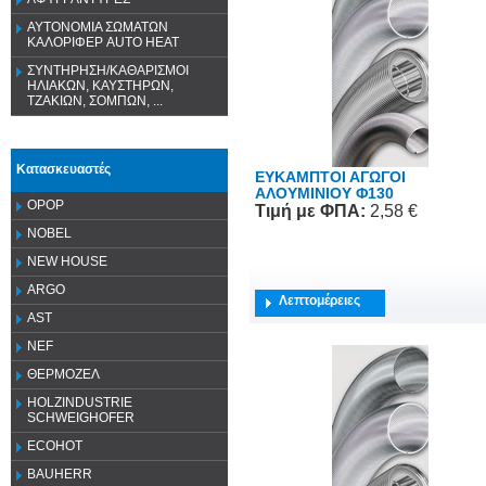
ΑΥΤΟΝΟΜΙΑ ΣΩΜΑΤΩΝ
ΚΑΛΟΡΙΦΕΡ AUTO HEAT
ΣΥΝΤΗΡΗΣΗ/ΚΑΘΑΡΙΣΜΟΙ
ΗΛΙΑΚΩΝ, ΚΑΥΣΤΗΡΩΝ,
ΤΖΑΚΙΩΝ, ΣΟΜΠΩΝ, ...
Κατασκευαστές
ΕΥΚΑΜΠΤΟΙ ΑΓΩΓΟΙ
ΑΛΟΥΜΙΝΙΟΥ Φ130
OPOP
Τιμή
με ΦΠΑ
:
2,58 €
NOBEL
NEW HOUSE
ARGO
Λεπτομέρειες
AST
NEF
ΘΕΡΜΟΖΕΛ
HOLZINDUSTRIE
SCHWEIGHOFER
ECOHOT
BAUHERR