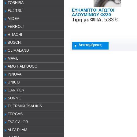
TOSHIBA
ΕΥΚΑΜΠΤΟΙ ΑΓΩΓΟΙ
FUJITSU
ΑΛΟΥΜΙΝΙΟΥ Φ230
MIDEA
Τιμή
με ΦΠΑ
:
5,83 €
FERROLI
HITACHI
BOSCH
Λεπτομέρειες
CLIMALAND
MAVIL
AMG ITALFUOCO
INNOVA
UNICO
CARRIER
SONNE
THERMIKI TSALIKIS
FERGAS
EVA CALOR
ALFA PLAM