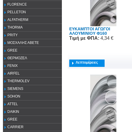
FLORENCE
PELLETON
ALFATHERM
THORMA
ΕΥΚΑΜΠΤΟΙ ΑΓΩΓΟΙ
ΑΛΟΥΜΙΝΙΟΥ Φ160
PRITY
Τιμή
με ΦΠΑ
:
4,34 €
ΜΟΣΧΑΛΗΣ ΑΒΕΤΕ
GREE
ΘΕΡΜΟΖΕΛ
Λεπτομέρειες
FENIX
AIRFEL
THERMOLEV
SIEMENS
SOHON
ATTEL
DAIKIN
GREE
CARRIER