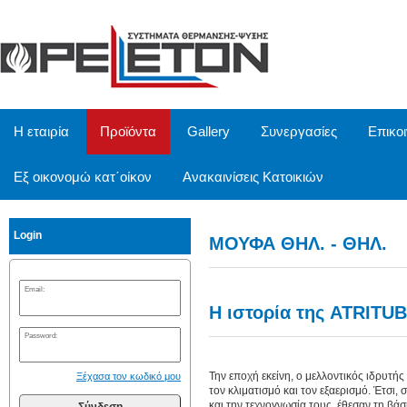
/
Η εταιρία
Προϊόντα
Gallery
Συνεργασίες
Επικο
Εξ οικονομώ κατ΄οίκον
Ανακαινίσεις Κατοικιών
Login
ΜΟΥΦΑ ΘΗΛ. - ΘΗΛ.
Email:
Η ιστορία της ATRITUBE
Password:
Την εποχή εκείνη, ο μελλοντικός ιδρυτής
Ξέχασα τον κωδικό μου
τον κλιματισμό και τον εξαερισμό. Έτσι, 
και την τεχνογνωσία τους, έθεσαν τη βάσ
Σύνδεση