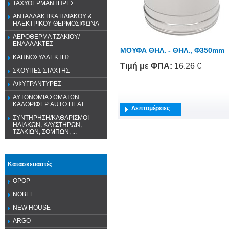
ΤΑΧΥΘΕΡΜΑΝΤΗΡΕΣ
ΑΝΤΑΛΛΑΚΤΙΚΑ ΗΛΙΑΚΟΥ &
ΗΛΕΚΤΡΙΚΟΥ ΘΕΡΜΟΣΙΦΩΝΑ
ΑΕΡΟΘΕΡΜΑ ΤΖΑΚΙΟΥ/
ΕΝΑΛΛΑΚΤΕΣ
ΜΟΥΦΑ ΘΗΛ. - ΘΗΛ., Φ350mm
ΚΑΠΝΟΣΥΛΛΕΚΤΗΣ
Τιμή
με ΦΠΑ
:
16,26 €
ΣΚΟΥΠΕΣ ΣΤΑΧΤΗΣ
ΑΦΥΓΡΑΝΤΥΡΕΣ
ΑΥΤΟΝΟΜΙΑ ΣΩΜΑΤΩΝ
ΚΑΛΟΡΙΦΕΡ AUTO HEAT
Λεπτομέρειες
ΣΥΝΤΗΡΗΣΗ/ΚΑΘΑΡΙΣΜΟΙ
ΗΛΙΑΚΩΝ, ΚΑΥΣΤΗΡΩΝ,
ΤΖΑΚΙΩΝ, ΣΟΜΠΩΝ, ...
Κατασκευαστές
OPOP
NOBEL
NEW HOUSE
ARGO