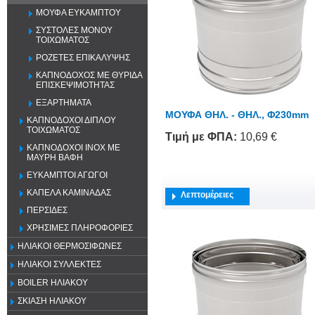
ΜΟΥΦΑ ΕΥΚΑΜΠΤΟΥ
ΣΥΣΤΟΛΕΣ ΜΟΝΟΥ
ΤΟΙΧΩΜΑΤΟΣ
ΡΟΖΕΤΕΣ ΕΠΙΚΑΛΥΨΗΣ
ΚΑΠΝΟΔΟΧΟΣ ΜΕ ΘΥΡΙΔΑ
ΕΠΙΣΚΕΨΙΜΟΤΗΤΑΣ
ΕΞΑΡΤΗΜΑΤΑ
ΜΟΥΦΑ ΘΗΛ. - ΘΗΛ., Φ230mm
ΚΑΠΝΟΔΟΧΟΙ ΔΙΠΛΟΥ
ΤΟΙΧΩΜΑΤΟΣ
Τιμή
με ΦΠΑ
:
10,69 €
ΚΑΠΝΟΔΟΧΟΙ ΙΝΟΧ ΜΕ
ΜΑΥΡΗ ΒΑΦΗ
ΕΥΚΑΜΠΤΟΙ ΑΓΩΓΟΙ
ΚΑΠΕΛΑ ΚΑΜΙΝΑΔΑΣ
Λεπτομέρειες
ΠΕΡΣΙΔΕΣ
ΧΡΗΣΙΜΕΣ ΠΛΗΡΟΦΟΡΙΕΣ
ΗΛΙΑΚΟΙ ΘΕΡΜΟΣΙΦΩΝΕΣ
ΗΛΙΑΚΟΙ ΣΥΛΛΕΚΤΕΣ
BOILER ΗΛΙΑΚΟΥ
ΣΚΙΑΣΗ ΗΛΙΑΚΟΥ