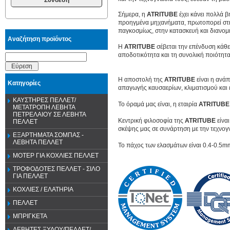
Σήμερα, η
ATRITUBE
έχει κάνει πολλά 
προηγμένα μηχανήματα, πρωτοπορεί στην
παγκοσμίως, στην κατασκευή και διανομ
Αναζήτηση προϊόντος
Η
ATRITUBE
σέβεται την επένδυση κάθ
αποδοτικότητα και τη συνολική ποιότητα
Εύρεση
Η αποστολή της
ATRITUBE
είναι η ανά
Κατηγορίες
απαγωγής καυσαερίων, κλιματισμού και 
ΚΑΥΣΤΗΡΕΣ ΠΕΛΛΕΤ/
Το όραμά μας είναι, η εταιρία
ATRITUBE
ΜΕΤΑΤΡΟΠΗ ΛΕΒΗΤΑ
ΠΕΤΡΕΛΑΙΟΥ ΣΕ ΛΕΒΗΤΑ
Κεντρική φιλοσοφία της
ATRITUBE
είναι
ΠΕΛΛΕΤ
σκέψης μας σε συνάρτηση με την τεχνογν
ΕΞΑΡΤΗΜΑΤΑ ΣΟΜΠΑΣ -
ΛΕΒΗΤΑ ΠΕΛΛΕΤ
Το πάχος των ελασμάτων είναι 0.4-0.5mm
ΜΟΤΕΡ ΓΙΑ ΚΟΧΛΙΕΣ ΠΕΛΛΕΤ
ΤΡΟΦΟΔΟΤΕΣ ΠΕΛΛΕΤ - ΣΙΛΟ
ΓΙΑ ΠΕΛΛΕΤ
ΚΟΧΛΙΕΣ / ΕΛΑΤΗΡΙΑ
ΠΕΛΛΕΤ
ΜΠΡΙΓΚΕΤΑ
ΛΕΒΗΤΕΣ ΞΥΛΟΥ/ΠΕΛΛΕΤ/