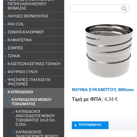
ΠΕΤΡΕΛΑΙΟΥ/ΑΕΡΙΟΥ/
search
ΒΙΟΜΑΖΑΣ
ΑΝΤΛΙΕΣ ΘΕΡΜΟΤΗΤΑΣ
FAN COIL
ΣΩΜΑΤΑ ΚΑΛΟΡΙΦΕΡ
ΚΛΙΜΑΤΙΣΤΙΚΑ
ΣΟΜΠΕΣ
ΤΖΑΚΙΑ
ΚΑΣΕΤΕΣ/ΚΑΣΕΤΙΝΕΣ ΤΖΑΚΙΟΥ
ΦΟΥΡΝΟΙ ΞΥΛΟΥ
ΨΗΣΤΑΡΙΕΣ / ΠΑΓΚΟΙ ΓΙΑ
ΨΗΣΤΑΡΙΕΣ
ΜΟΥΦΑ ΕΥΚΑΜΠΤΟΥ, Φ80mm
ΚΑΠΝΟΔΟΧΟΙ
Τιμή
με ΦΠΑ
:
4,34 €
ΚΑΠΝΟΔΟΧΟΙ ΜΟΝΟΥ
ΤΟΙΧΩΜΑΤΟΣ
ΚΑΠΝΟΔΟΧΟΙ
ΑΝΟΞΕΙΔΩΤΟΙ ΜΟΝΟΥ
ΤΟΙΧΩΜΑΤΟΣ 1m-0.5m-
Λεπτομέρειες
0.25m
ΚΑΠΝΟΔΟΧΟΣ
ΤΗΛΕΣΚΟΠΙΚΟΣ ΜΟΝΟΥ