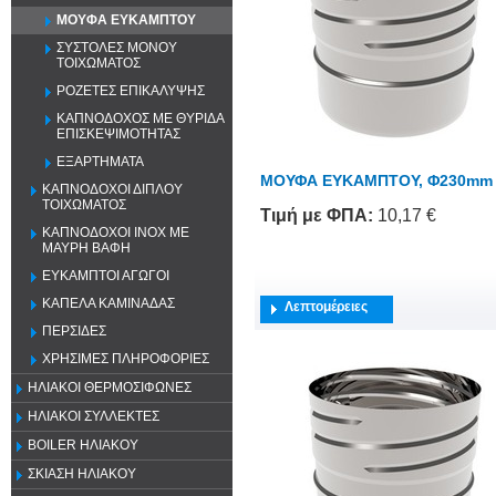
ΜΟΥΦΑ ΕΥΚΑΜΠΤΟΥ
ΣΥΣΤΟΛΕΣ ΜΟΝΟΥ
ΤΟΙΧΩΜΑΤΟΣ
ΡΟΖΕΤΕΣ ΕΠΙΚΑΛΥΨΗΣ
ΚΑΠΝΟΔΟΧΟΣ ΜΕ ΘΥΡΙΔΑ
ΕΠΙΣΚΕΨΙΜΟΤΗΤΑΣ
ΕΞΑΡΤΗΜΑΤΑ
ΜΟΥΦΑ ΕΥΚΑΜΠΤΟΥ, Φ230mm
ΚΑΠΝΟΔΟΧΟΙ ΔΙΠΛΟΥ
ΤΟΙΧΩΜΑΤΟΣ
Τιμή
με ΦΠΑ
:
10,17 €
ΚΑΠΝΟΔΟΧΟΙ ΙΝΟΧ ΜΕ
ΜΑΥΡΗ ΒΑΦΗ
ΕΥΚΑΜΠΤΟΙ ΑΓΩΓΟΙ
ΚΑΠΕΛΑ ΚΑΜΙΝΑΔΑΣ
Λεπτομέρειες
ΠΕΡΣΙΔΕΣ
ΧΡΗΣΙΜΕΣ ΠΛΗΡΟΦΟΡΙΕΣ
ΗΛΙΑΚΟΙ ΘΕΡΜΟΣΙΦΩΝΕΣ
ΗΛΙΑΚΟΙ ΣΥΛΛΕΚΤΕΣ
BOILER ΗΛΙΑΚΟΥ
ΣΚΙΑΣΗ ΗΛΙΑΚΟΥ