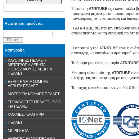
Σήμερα, η
ATRITUBE
έχει κάνει πολλά 
προηγμένα μηχανήματα, πρωτοπορεί στην
παγκοσμίως, στην κατασκευή και διανομ
Αναζήτηση προϊόντος
Η
ATRITUBE
σέβεται την επένδυση κάθ
αποδοτικότητα και τη συνολική ποιότητα
Εύρεση
Η αποστολή της
ATRITUBE
είναι η ανά
Κατηγορίες
απαγωγής καυσαερίων, κλιματισμού και 
ΚΑΥΣΤΗΡΕΣ ΠΕΛΛΕΤ/
Το όραμά μας είναι, η εταιρία
ATRITUBE
ΜΕΤΑΤΡΟΠΗ ΛΕΒΗΤΑ
ΠΕΤΡΕΛΑΙΟΥ ΣΕ ΛΕΒΗΤΑ
Κεντρική φιλοσοφία της
ATRITUBE
είναι
ΠΕΛΛΕΤ
σκέψης μας σε συνάρτηση με την τεχνογν
ΕΞΑΡΤΗΜΑΤΑ ΣΟΜΠΑΣ -
ΛΕΒΗΤΑ ΠΕΛΛΕΤ
Το πάχος των ελασμάτων είναι 0.4-0.5mm
ΜΟΤΕΡ ΓΙΑ ΚΟΧΛΙΕΣ ΠΕΛΛΕΤ
ΤΡΟΦΟΔΟΤΕΣ ΠΕΛΛΕΤ - ΣΙΛΟ
ΓΙΑ ΠΕΛΛΕΤ
ΚΟΧΛΙΕΣ / ΕΛΑΤΗΡΙΑ
ΠΕΛΛΕΤ
ΜΠΡΙΓΚΕΤΑ
ΛΕΒΗΤΕΣ ΞΥΛΟΥ/ΠΕΛΛΕΤ/