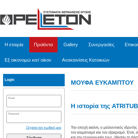
/
Η εταιρία
Προϊόντα
Gallery
Συνεργασίες
Επικο
Εξ οικονομώ κατ΄οίκον
Ανακαινίσεις Κατοικιών
Login
ΜΟΥΦΑ ΕΥΚΑΜΠΤΟΥ
Email:
Η ιστορία της ATRITUBE
Password:
Την εποχή εκείνη, ο μελλοντικός ιδρυτής
Ξέχασα τον κωδικό μου
τον κλιματισμό και τον εξαερισμό. Έτσι, 
και την τεχνογνωσία τους, έθεσαν τη βάσ
Σύνδεση