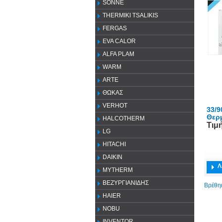
SONNE
THERMIKI TSALIKIS
FERGAS
EVA CALOR
ALFA PLAM
WARM
ARTE
ΘΩΚΑΣ
VERHOT
33/9
Θερ
HALCOTHERM
Τιμ
LG
HITACHI
DAIKIN
Λ
MYTHERM
ΒΕΖΥΡΓΙΑΝΙΔΗΣ
Βρέθηκ
HAIER
NOBU
INVENTOR