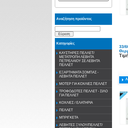
Αναζήτηση προϊόντος
Εύρεση
Κατηγορίες
33/6
Θερ
ΚΑΥΣΤΗΡΕΣ ΠΕΛΛΕΤ/
Τιμ
ΜΕΤΑΤΡΟΠΗ ΛΕΒΗΤΑ
ΠΕΤΡΕΛΑΙΟΥ ΣΕ ΛΕΒΗΤΑ
ΠΕΛΛΕΤ
ΕΞΑΡΤΗΜΑΤΑ ΣΟΜΠΑΣ -
ΛΕΒΗΤΑ ΠΕΛΛΕΤ
Λ
ΜΟΤΕΡ ΓΙΑ ΚΟΧΛΙΕΣ ΠΕΛΛΕΤ
ΤΡΟΦΟΔΟΤΕΣ ΠΕΛΛΕΤ - ΣΙΛΟ
ΓΙΑ ΠΕΛΛΕΤ
ΚΟΧΛΙΕΣ / ΕΛΑΤΗΡΙΑ
ΠΕΛΛΕΤ
ΜΠΡΙΓΚΕΤΑ
ΛΕΒΗΤΕΣ ΞΥΛΟΥ/ΠΕΛΛΕΤ/