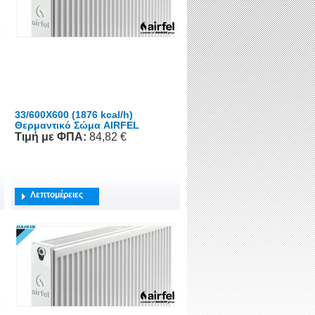
33/600X600 (1876 kcal/h)
Θερμαντικό Σώμα AIRFEL
Τιμή
με ΦΠΑ
:
84,82 €
Λεπτομέρειες