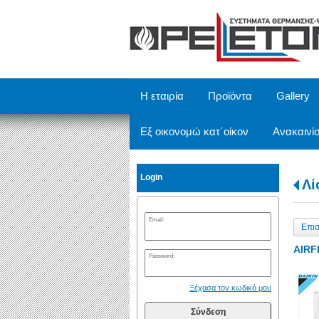
/
Η εταιρία
Προϊόντα
Gallery
Εξ οικονομώ κατ΄οίκον
Ανακαινίσ
Login
Λί
Email:
Επι
AIRF
Password:
Ξέχασα τον κωδικό μου
Σύνδεση