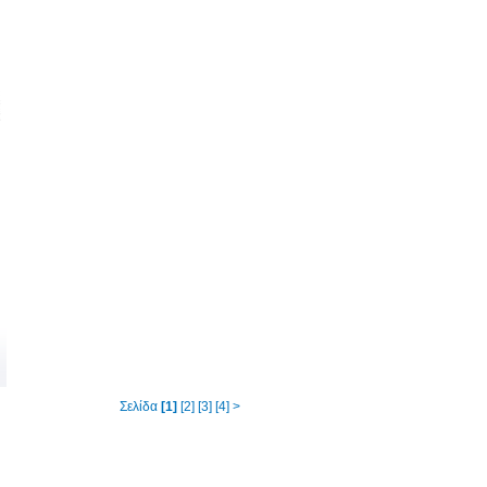
Σελίδα
[1]
[2]
[3]
[4]
>