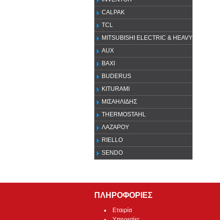
CALPAK
TCL
MITSUBISHI ELECTRIC & HEAVY
AUX
ΒΑΧΙ
BUDERUS
KITURAMI
ΜΙΣΑΗΛΙΔΗΣ
THERMOSTAHL
ΛΑΖΑΡΟΥ
RIELLO
SENDO
ΠΛΗΡΟΦΟΡΙΕΣ
Εταιρία
Υπηρεσίες