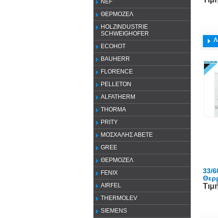
NEF
ΘΕΡΜΟΖΕΛ
HOLZINDUSTRIE
SCHWEIGHOFER
Λ
ECOHOT
BAUHERR
FLORENCE
PELLETON
ALFATHERM
THORMA
PRITY
ΜΟΣΧΑΛΗΣ ΑΒΕΤΕ
GREE
ΘΕΡΜΟΖΕΛ
33/6
FENIX
Θερ
Τιμ
AIRFEL
THERMOLEV
SIEMENS