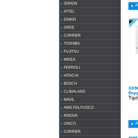
SOHON
Λ
ATTEL
DAIKIN
GREE
CARRIER
TOSHIBA
FUJITSU
MIDEA
FERROLI
HITACHI
BOSCH
33/9
CLIMALAND
Θερ
Τιμ
MAVIL
AMG ITALFUOCO
INNOVA
Λ
UNICO
CARRIER