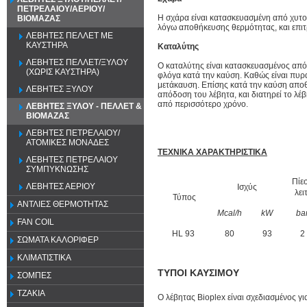
ΠΕΤΡΕΛΑΙΟΥ/ΑΕΡΙΟΥ/
Η σχάρα είναι κατασκευασμένη από χυτο
ΒΙΟΜΑΖΑΣ
λόγω αποθήκευσης θερμότητας, και επιτ
ΛΕΒΗΤΕΣ ΠΕΛΛΕΤ ΜΕ
ΚΑΥΣΤΗΡΑ
Καταλύτης
ΛΕΒΗΤΕΣ ΠΕΛΛΕΤ/ΞΥΛΟΥ
Ο καταλύτης είναι κατασκευασμένος από 
(ΧΩΡΙΣ ΚΑΥΣΤΗΡΑ)
φλόγα κατά την καύση. Καθώς είναι πυρα
μετάκαυση. Επίσης κατά την καύση αποθη
ΛΕΒΗΤΕΣ ΞΥΛΟΥ
απόδοση του λέβητα, και διατηρεί το λέβ
από περισσότερο χρόνο.
ΛΕΒΗΤΕΣ ΞΥΛΟΥ - ΠΕΛΛΕΤ &
ΒΙΟΜΑΖΑΣ
ΛΕΒΗΤΕΣ ΠΕΤΡΕΛΑΙΟΥ/
ΑΤΟΜΙΚΕΣ ΜΟΝΑΔΕΣ
ΤΕΧΝΙΚΑ ΧΑΡΑΚΤΗΡΙΣΤΙΚΑ
ΛΕΒΗΤΕΣ ΠΕΤΡΕΛΑΙΟΥ
ΣΥΜΠΥΚΝΩΣΗΣ
Πίε
ΛΕΒΗΤΕΣ ΑΕΡΙΟΥ
Ισχύς
λειτ
Τύπος
ΑΝΤΛΙΕΣ ΘΕΡΜΟΤΗΤΑΣ
Mcal/h
kW
ba
FAN COIL
HL 93
80
93
2
ΣΩΜΑΤΑ ΚΑΛΟΡΙΦΕΡ
ΚΛΙΜΑΤΙΣΤΙΚΑ
ΤΥΠΟΙ ΚΑΥΣΙΜΟΥ
ΣΟΜΠΕΣ
ΤΖΑΚΙΑ
Ο λέβητας Bioplex είναι σχεδιασμένος 