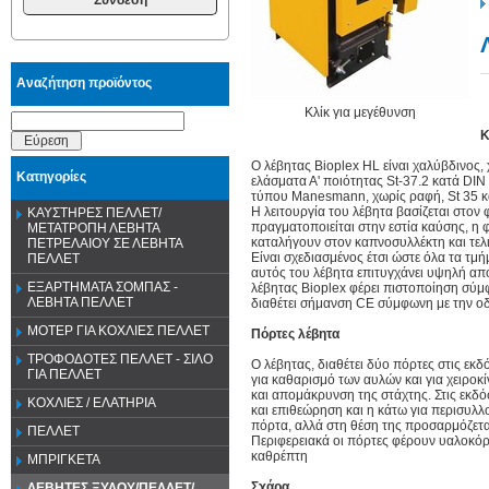
Αναζήτηση προϊόντος
Κλίκ για μεγέθυνση
Κ
Εύρεση
Ο λέβητας Bioplex HL είναι χαλύβδινος
Κατηγορίες
ελάσματα Α' ποιότητας St-37.2 κατά DIN 
τύπου Manesmann, χωρίς ραφή, St 35 κ
Η λειτουργία του λέβητα βασίζεται στο
ΚΑΥΣΤΗΡΕΣ ΠΕΛΛΕΤ/
πραγματοποιείται στην εστία καύσης, η 
ΜΕΤΑΤΡΟΠΗ ΛΕΒΗΤΑ
καταλήγουν στον καπνοσυλλέκτη και τελ
ΠΕΤΡΕΛΑΙΟΥ ΣΕ ΛΕΒΗΤΑ
Είναι σχεδιασμένος έτσι ώστε όλα τα τμ
ΠΕΛΛΕΤ
αυτός του λέβητα επιτυγχάνει υψηλή απ
ΕΞΑΡΤΗΜΑΤΑ ΣΟΜΠΑΣ -
λέβητας Bioplex φέρει πιστοποίηση σύ
ΛΕΒΗΤΑ ΠΕΛΛΕΤ
διαθέτει σήμανση CE σύμφωνη με την οδ
ΜΟΤΕΡ ΓΙΑ ΚΟΧΛΙΕΣ ΠΕΛΛΕΤ
Πόρτες λέβητα
ΤΡΟΦΟΔΟΤΕΣ ΠΕΛΛΕΤ - ΣΙΛΟ
Ο λέβητας, διαθέτει δύο πόρτες στις εκδ
ΓΙΑ ΠΕΛΛΕΤ
για καθαρισμό των αυλών και για χειροκ
και απομάκρυνση της στάχτης. Στις εκδόσ
ΚΟΧΛΙΕΣ / ΕΛΑΤΗΡΙΑ
και επιθεώρηση και η κάτω για περισυλ
πόρτα, αλλά στη θέση της προσαρμόζετα
ΠΕΛΛΕΤ
Περιφερειακά οι πόρτες φέρουν υαλοκό
καθρέπτη
ΜΠΡΙΓΚΕΤΑ
Σχάρα
ΛΕΒΗΤΕΣ ΞΥΛΟΥ/ΠΕΛΛΕΤ/