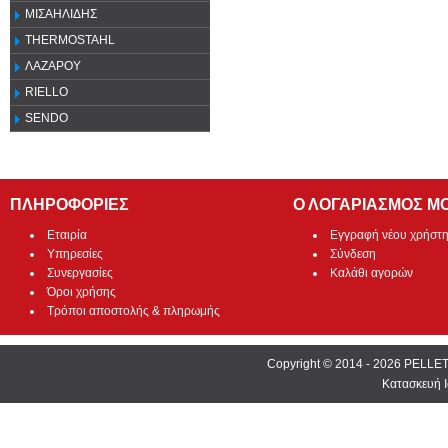
ΜΙΣΑΗΛΙΔΗΣ
THERMOSTAHL
ΛΑΖΑΡΟΥ
RIELLO
SENDO
ΠΛΗΡΟΦΟΡΙΕΣ
Ο ΛΟΓΑΡΙΑΣΜΟΣ Μ
Εταιρία
Εγγραφή νέου χρήστ
Υπηρεσίες
Σύνδεση
Συνεργασίες
Καλάθι αγορών
Όροι χρήσης
Τρόποι αποστολής & πληρωμής
Copyright © 2014 - 2026 PEL
Κατασκευή Ι