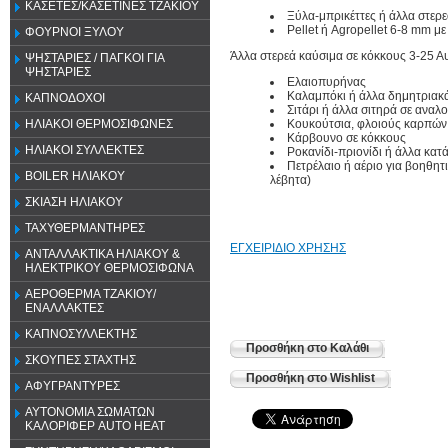
ΚΑΣΕΤΕΣ/ΚΑΣΕΤΙΝΕΣ ΤΖΑΚΙΟΥ
Ξύλα-μπρικέττες ή άλλα στερ
Pellet ή Agropellet 6-8 mm μ
ΦΟΥΡΝΟΙ ΞΥΛΟΥ
Άλλα στερεά καύσιμα σε κόκκους 3-25 Αυ
ΨΗΣΤΑΡΙΕΣ / ΠΑΓΚΟΙ ΓΙΑ
ΨΗΣΤΑΡΙΕΣ
Ελαιοπυρήνας
Καλαμπόκι ή άλλα δημητριακά
ΚΑΠΝΟΔΟΧΟΙ
Σιτάρι ή άλλα σιτηρά σε αναλο
Κουκούτσια, φλοιούς καρπών 
ΗΛΙΑΚΟΙ ΘΕΡΜΟΣΙΦΩΝΕΣ
Κάρβουνο σε κόκκους
ΗΛΙΑΚΟΙ ΣΥΛΛΕΚΤΕΣ
Ροκανίδι-πριονίδι ή άλλα κατ
Πετρέλαιο ή αέριο για βοηθη
BOILER ΗΛΙΑΚΟΥ
λέβητα)
ΣΚΙΑΣΗ ΗΛΙΑΚΟΥ
ΤΑΧΥΘΕΡΜΑΝΤΗΡΕΣ
ΕΓΧΕΙΡΙΔΙΟ ΧΡΗΣΗΣ
ΑΝΤΑΛΛΑΚΤΙΚΑ ΗΛΙΑΚΟΥ &
ΗΛΕΚΤΡΙΚΟΥ ΘΕΡΜΟΣΙΦΩΝΑ
ΑΕΡΟΘΕΡΜΑ ΤΖΑΚΙΟΥ/
ΕΝΑΛΛΑΚΤΕΣ
ΚΑΠΝΟΣΥΛΛΕΚΤΗΣ
Προσθήκη στο Καλάθι
ΣΚΟΥΠΕΣ ΣΤΑΧΤΗΣ
Προσθήκη στο Wishlist
ΑΦΥΓΡΑΝΤΥΡΕΣ
ΑΥΤΟΝΟΜΙΑ ΣΩΜΑΤΩΝ
ΚΑΛΟΡΙΦΕΡ AUTO HEAT