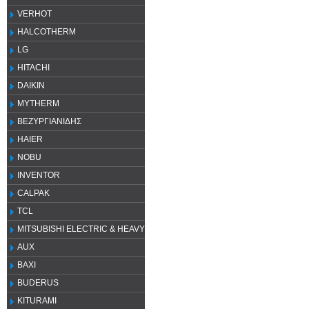
VERHOT
HALCOTHERM
LG
HITACHI
DAIKIN
MYTHERM
ΒΕΖΥΡΓΙΑΝΙΔΗΣ
HAIER
NOBU
INVENTOR
CALPAK
TCL
MITSUBISHI ELECTRIC & HEAVY
AUX
ΒΑΧΙ
BUDERUS
KITURAMI