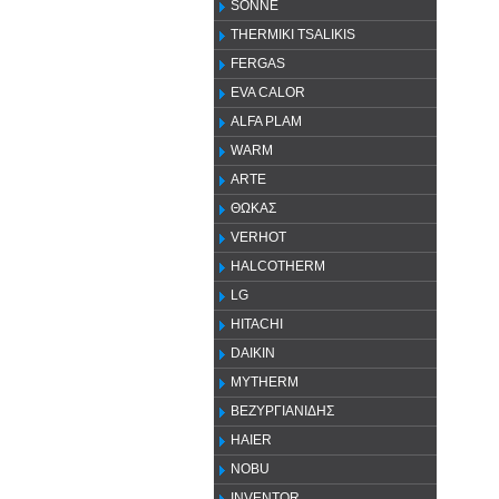
SONNE
THERMIKI TSALIKIS
FERGAS
EVA CALOR
ALFA PLAM
WARM
ARTE
ΘΩΚΑΣ
VERHOT
HALCOTHERM
LG
HITACHI
DAIKIN
MYTHERM
ΒΕΖΥΡΓΙΑΝΙΔΗΣ
HAIER
NOBU
INVENTOR