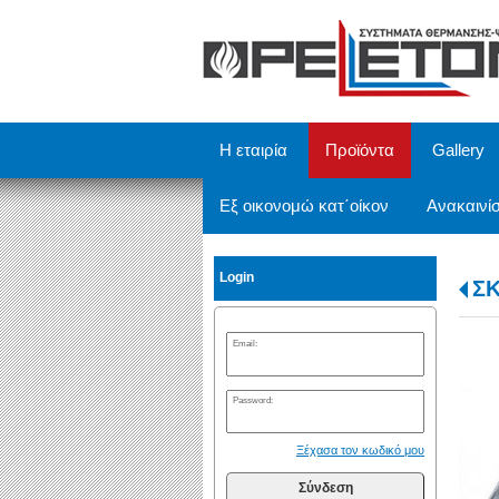
/
Η εταιρία
Προϊόντα
Gallery
Εξ οικονομώ κατ΄οίκον
Ανακαινίσ
Login
ΣΚ
Email:
Password:
Ξέχασα τον κωδικό μου
Σύνδεση