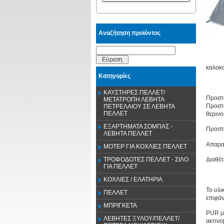
Αναζήτηση προϊόντος
Εύρεση
καλοκα
Κατηγορίες
ΚΑΥΣΤΗΡΕΣ ΠΕΛΛΕΤ/
Προστα
ΜΕΤΑΤΡΟΠΗ ΛΕΒΗΤΑ
Προστα
ΠΕΤΡΕΛΑΙΟΥ ΣΕ ΛΕΒΗΤΑ
ΠΕΛΛΕΤ
θερινο
ΕΞΑΡΤΗΜΑΤΑ ΣΟΜΠΑΣ -
Προστα
ΛΕΒΗΤΑ ΠΕΛΛΕΤ
Απαραί
ΜΟΤΕΡ ΓΙΑ ΚΟΧΛΙΕΣ ΠΕΛΛΕΤ
Διαθέτ
ΤΡΟΦΟΔΟΤΕΣ ΠΕΛΛΕΤ - ΣΙΛΟ
ΓΙΑ ΠΕΛΛΕΤ
ΚΟΧΛΙΕΣ / ΕΛΑΤΗΡΙΑ
Το υλι
ΠΕΛΛΕΤ
επιφάν
ΜΠΡΙΓΚΕΤΑ
PUR με
ΛΕΒΗΤΕΣ ΞΥΛΟΥ/ΠΕΛΛΕΤ/
ακτινο