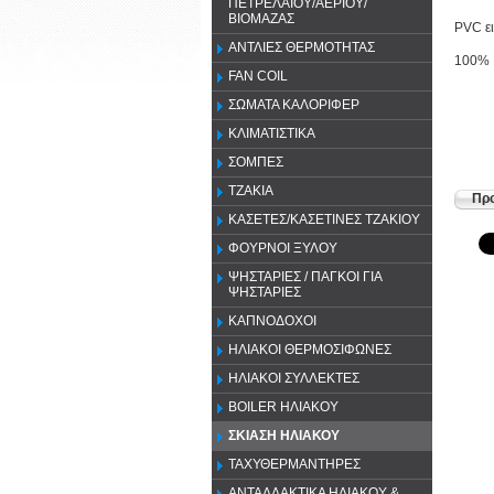
ΠΕΤΡΕΛΑΙΟΥ/ΑΕΡΙΟΥ/
ΒΙΟΜΑΖΑΣ
PVC ει
ΑΝΤΛΙΕΣ ΘΕΡΜΟΤΗΤΑΣ
100% 
FAN COIL
ΣΩΜΑΤΑ ΚΑΛΟΡΙΦΕΡ
ΚΛΙΜΑΤΙΣΤΙΚΑ
ΣΟΜΠΕΣ
ΤΖΑΚΙΑ
Προ
ΚΑΣΕΤΕΣ/ΚΑΣΕΤΙΝΕΣ ΤΖΑΚΙΟΥ
ΦΟΥΡΝΟΙ ΞΥΛΟΥ
ΨΗΣΤΑΡΙΕΣ / ΠΑΓΚΟΙ ΓΙΑ
ΨΗΣΤΑΡΙΕΣ
ΚΑΠΝΟΔΟΧΟΙ
ΗΛΙΑΚΟΙ ΘΕΡΜΟΣΙΦΩΝΕΣ
ΗΛΙΑΚΟΙ ΣΥΛΛΕΚΤΕΣ
BOILER ΗΛΙΑΚΟΥ
ΣΚΙΑΣΗ ΗΛΙΑΚΟΥ
ΤΑΧΥΘΕΡΜΑΝΤΗΡΕΣ
ΑΝΤΑΛΛΑΚΤΙΚΑ ΗΛΙΑΚΟΥ &