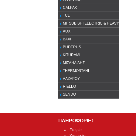
CALPAK
TCL
MITSUBISHI ELECTRIC & HEAVY
AUX
ΒΑΧΙ
BUDERUS
KITURAMI
ΜΙΣΑΗΛΙΔΗΣ
THERMOSTAHL
ΛΑΖΑΡΟΥ
RIELLO
SENDO
ΠΛΗΡΟΦΟΡΙΕΣ
Εταιρία
Υπηρεσίες