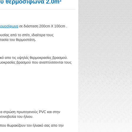
ού θερμοσίφωνα 2.0m²
ερμοσίφωνα
σε διάσταση 200cm X 100cm .
ίας από το σπίτι, ιδιαίτερα τους
στασία του θερμοστάτη
.
ακό απο τις υψηλές θερμοκρασίες βρασμού.
ερμοκρασίες βρασμού που αναπτύσσονται τους
μια στρώση πρωτογενούς PVC και στην
κτινοβολία του ήλιου.
 που θωρακίζουν τον ήλιακό σας απο την