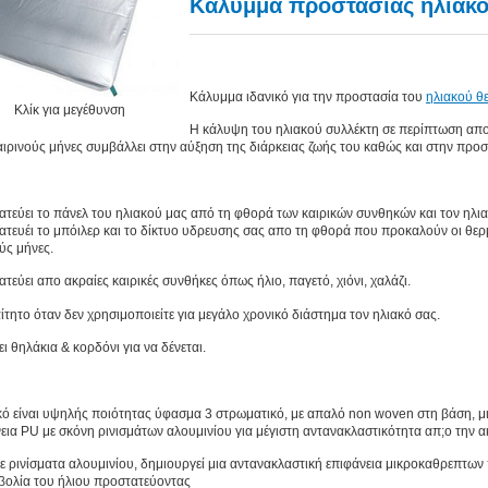
Κάλυμμα προστασίας ηλιακ
Κάλυμμα ιδανικό για την προστασία του
ηλιακού θ
Κλίκ για μεγέθυνση
Η κάλυψη του ηλιακού συλλέκτη σε περίπτωση απουσ
ιρινούς μήνες συμβάλλει στην αύξηση της διάρκειας ζωής του καθώς και στην προ
τεύει το πάνελ του ηλιακού μας από τη φθορά των καιρικών συνθηκών και τον ηλι
τευέι το μπόιλερ και το δίκτυο υδρευσης σας απο τη φθορά που προκαλούν οι θ
ύς μήνες.
τεύει απο ακραίες καιρικές συνθήκες όπως ήλιο, παγετό, χιόνι, χαλάζι.
τητο όταν δεν χρησιμοποιείτε για μεγάλο χρονικό διάστημα τον ηλιακό σας.
ει θηλάκια & κορδόνι για να δένεται.
κό είναι υψηλής ποιότητας ύφασμα 3 στρωματικό, με απαλό non woven στη βάση, 
εια PU με σκόνη ρινισμάτων αλουμινίου για μέγιστη αντανακλαστικότητα απ;o την α
 ρινίσματα αλουμινίου, δημιουργεί μια αντανακλαστική επιφάνεια μικροκαθρεπτων
βολία του ήλιου προστατεύοντας