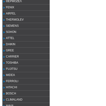
ΘΕΡΜΟΖΕΛ
FENIX
AIRFEL
THERMOLEV
SIEMENS
SOHON
ATTEL
DAIKIN
GREE
CARRIER
TOSHIBA
FUJITSU
MIDEA
FERROLI
HITACHI
BOSCH
CLIMALAND
MAVIL