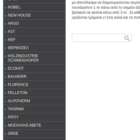
με αποτέλεσμα να δημιουργούνται συμπυ
NOBEL
τουλάχιστον 1 m πάνω από το σημείο εξ
βρίσκετε σε ακτίνα κάτω από 3 m . Σε κ
NEW HOUSE
οριζόντια τμήματα (>1m) αλλά και τα πο
ARGO
AST
search
NEF
ΘΕΡΜΟΖΕΛ
HOLZINDUSTRIE
SCHWEIGHOFER
ECOHOT
BAUHERR
FLORENCE
PELLETON
ALFATHERM
THORMA
PRITY
ΜΟΣΧΑΛΗΣ ΑΒΕΤΕ
GREE