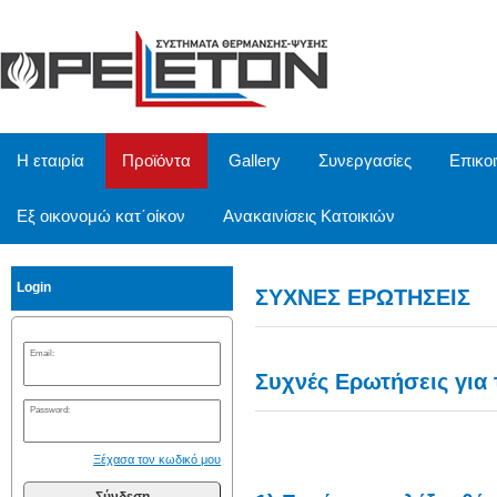
/
Η εταιρία
Προϊόντα
Gallery
Συνεργασίες
Επικο
Εξ οικονομώ κατ΄οίκον
Ανακαινίσεις Κατοικιών
Login
ΣΥΧΝΕΣ ΕΡΩΤΗΣΕΙΣ
Email:
Συχνές Ερωτήσεις για 
Password:
Ξέχασα τον κωδικό μου
Σύνδεση