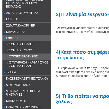
ΠΕΤΡΕΛΑΙΟΥ/ΑΕΡΙΟΥ/
ΒΙΟΜΑΖΑΣ
ΑΝΤΛΙΕΣ ΘΕΡΜΟΤΗΤΑΣ
3)Τι είναι μία ενεργει
FAN COIL
ΣΩΜΑΤΑ ΚΑΛΟΡΙΦΕΡ
Ως ενεργειακή χαρακτηρίζεται η συσκε
περιλαμβάνει δευτερογενή ή τριτογενή κ
ΚΛΙΜΑΤΙΣΤΙΚΑ
ΣΟΜΠΕΣ
ΣΟΜΠΕΣ ΠΕΛΛΕΤ
ΣΟΜΠΕΣ ΞΥΛΟΥ
4)Κατά πόσο συμφέρει 
ΣΥΧΝΕΣ ΕΡΩΤΗΣΕΙΣ
πετρελαίου;
ΣΥΝΤΗΡΗΣΗ - ΚΑΘΑΡΙΣΜΟΣ
ΣΟΜΠΑΣ ΠΕΛΛΕΤ
Η θερμογόνος δύναμη που έχει 1 Λίτρο π
Μία ενδεικτική τιμή για ένα κιλό οξιάς εί
ΤΖΑΚΙΑ
Αισθητά χαμηλότερο κόστος έναντι του π
ΚΑΣΕΤΕΣ/ΚΑΣΕΤΙΝΕΣ ΤΖΑΚΙΟΥ
ΦΟΥΡΝΟΙ ΞΥΛΟΥ
ΨΗΣΤΑΡΙΕΣ / ΠΑΓΚΟΙ ΓΙΑ
ΨΗΣΤΑΡΙΕΣ
5) Τι θα πρέπει να πρ
ξύλων;
ΚΑΠΝΟΔΟΧΟΙ
ΗΛΙΑΚΟΙ ΘΕΡΜΟΣΙΦΩΝΕΣ