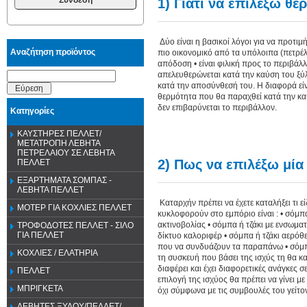
1) Γιατί να επιλέξω θέ
Δύο είναι η βασικοί λόγοι για να προτιμ
Αναζήτηση προϊόντος
πιο οικονομικό από τα υπόλοιπα (πετρέλα
απόδοση • είναι φιλική προς το περιβάλ
απελευθερώνεται κατά την καύση του ξύλ
κατά την αποσύνθεσή του. Η διαφορά εί
Εύρεση
θερμότητα που θα παραχθεί κατά την κ
δεν επιβαρύνεται το περιβάλλον.
Κατηγορίες
ΚΑΥΣΤΗΡΕΣ ΠΕΛΛΕΤ/
ΜΕΤΑΤΡΟΠΗ ΛΕΒΗΤΑ
ΠΕΤΡΕΛΑΙΟΥ ΣΕ ΛΕΒΗΤΑ
2) Πως να επιλέξω μία
ΠΕΛΛΕΤ
ΕΞΑΡΤΗΜΑΤΑ ΣΟΜΠΑΣ -
ΛΕΒΗΤΑ ΠΕΛΛΕΤ
Καταρχήν πρέπει να έχετε καταλήξει τι 
ΜΟΤΕΡ ΓΙΑ ΚΟΧΛΙΕΣ ΠΕΛΛΕΤ
κυκλοφορούν στο εμπόριο είναι : • σόμ
ακτινοβολίας • σόμπα ή τζάκι με ενσωμα
ΤΡΟΦΟΔΟΤΕΣ ΠΕΛΛΕΤ - ΣΙΛΟ
ΓΙΑ ΠΕΛΛΕΤ
δίκτυο καλοριφέρ • σόμπα ή τζάκι αερόθ
που να συνδυάζουν τα παραπάνω • σόμπα 
ΚΟΧΛΙΕΣ / ΕΛΑΤΗΡΙΑ
τη συσκευή που βάσει της ισχύς τη θα κ
διαφέρει και έχει διαφορετικές ανάγκες 
ΠΕΛΛΕΤ
επιλογή της ισχύος θα πρέπει να γίνει 
ΜΠΡΙΓΚΕΤΑ
όχι σύμφωνα με τις συμβουλές του γείτο
ΛΕΒΗΤΕΣ ΞΥΛΟΥ/ΠΕΛΛΕΤ/