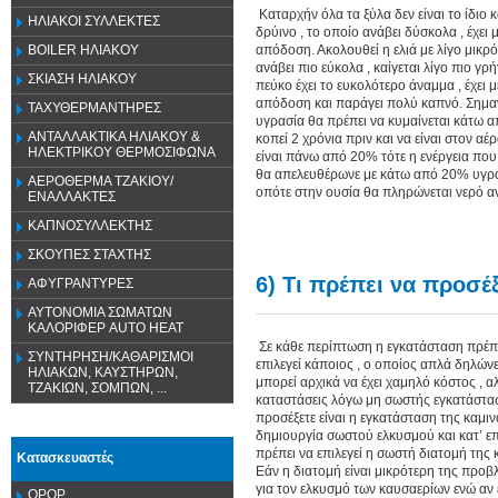
Καταρχήν όλα τα ξύλα δεν είναι το ίδιο 
ΗΛΙΑΚΟΙ ΣΥΛΛΕΚΤΕΣ
δρύινο , το οποίο ανάβει δύσκολα , έχει μ
απόδοση. Ακολουθεί η ελιά με λίγο μικρό
BOILER ΗΛΙΑΚΟΥ
ανάβει πιο εύκολα , καίγεται λίγο πιο γρ
ΣΚΙΑΣΗ ΗΛΙΑΚΟΥ
πεύκο έχει το ευκολότερο άναμμα , έχει μ
απόδοση και παράγει πολύ καπνό. Σημαν
ΤΑΧΥΘΕΡΜΑΝΤΗΡΕΣ
υγρασία θα πρέπει να κυμαίνεται κάτω απ
ΑΝΤΑΛΛΑΚΤΙΚΑ ΗΛΙΑΚΟΥ &
κοπεί 2 χρόνια πριν και να είναι στον 
ΗΛΕΚΤΡΙΚΟΥ ΘΕΡΜΟΣΙΦΩΝΑ
είναι πάνω από 20% τότε η ενέργεια που
θα απελευθέρωνε με κάτω από 20% υγρασ
ΑΕΡΟΘΕΡΜΑ ΤΖΑΚΙΟΥ/
οπότε στην ουσία θα πληρώνεται νερό αντ
ΕΝΑΛΛΑΚΤΕΣ
ΚΑΠΝΟΣΥΛΛΕΚΤΗΣ
ΣΚΟΥΠΕΣ ΣΤΑΧΤΗΣ
6) Τι πρέπει να προσέ
ΑΦΥΓΡΑΝΤΥΡΕΣ
ΑΥΤΟΝΟΜΙΑ ΣΩΜΑΤΩΝ
ΚΑΛΟΡΙΦΕΡ AUTO HEAT
Σε κάθε περίπτωση η εγκατάσταση πρέπει 
ΣΥΝΤΗΡΗΣΗ/ΚΑΘΑΡΙΣΜΟΙ
επιλεγεί κάποιος , ο οποίος απλά δηλώνε
ΗΛΙΑΚΩΝ, ΚΑΥΣΤΗΡΩΝ,
μπορεί αρχικά να έχει χαμηλό κόστος ,
ΤΖΑΚΙΩΝ, ΣΟΜΠΩΝ, ...
καταστάσεις λόγω μη σωστής εγκατάστασ
προσέξετε είναι η εγκατάσταση της καμι
δημιουργία σωστού ελκυσμού και κατ’ επ
πρέπει να επιλεγεί η σωστή διατομή της
Κατασκευαστές
Εάν η διατομή είναι μικρότερη της προ
για τον ελκυσμό των καυσαερίων ενώ αν
OPOP