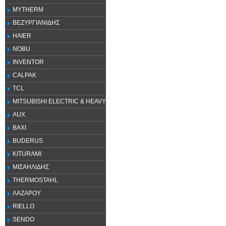
MYTHERM
ΒΕΖΥΡΓΙΑΝΙΔΗΣ
HAIER
NOBU
INVENTOR
CALPAK
TCL
MITSUBISHI ELECTRIC & HEAVY
AUX
ΒΑΧΙ
BUDERUS
KITURAMI
ΜΙΣΑΗΛΙΔΗΣ
THERMOSTAHL
ΛΑΖΑΡΟΥ
RIELLO
SENDO