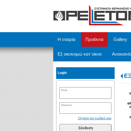
/
Η εταιρία
Προϊόντα
Gallery
Εξ οικονομώ κατ΄οίκον
Ανακαινίσ
Login
Ε
Email:
Password:
Ξέχασα τον κωδικό μου
Σύνδεση