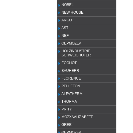
NOBEL
NEW HOUSE
ARGO
AST
NEF
ΘΕΡΜΟΖΕΛ
HOLZINDUSTRIE
SCHWEIGHOFER
ECOHOT
BAUHERR
FLORENCE
PELLETON
ALFATHERM
THORMA
PRITY
ΜΟΣΧΑΛΗΣ ΑΒΕΤΕ
GREE
ΘΕΡΜΟΖΕΛ