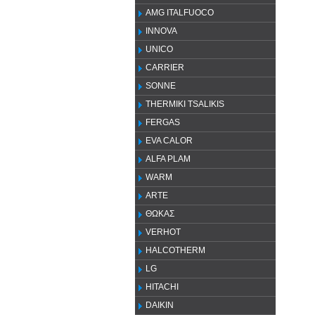
AMG ITALFUOCO
INNOVA
UNICO
CARRIER
SONNE
THERMIKI TSALIKIS
FERGAS
EVA CALOR
ALFA PLAM
WARM
ARTE
ΘΩΚΑΣ
VERHOT
HALCOTHERM
LG
HITACHI
DAIKIN