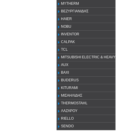
MYTHERM
ΒΕΖΥΡΓΙΑΝΙΔΗΣ
HAIER
NOBU
INVENTOR
CALPAK
TCL
MITSUBISHI ELECTRIC & HEAVY
AUX
ΒΑΧΙ
BUDERUS
KITURAMI
ΜΙΣΑΗΛΙΔΗΣ
THERMOSTAHL
ΛΑΖΑΡΟΥ
RIELLO
SENDO