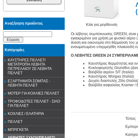
Αναζήτηση προϊόντος
Κλίκ για μεγέθυνση
Οι λέβητες συμπύκνωσης GREEN, είναι μ
εγκεκριμένοι για χρήση με φυσικό αέριο
Εύρεση
άνεση και οικονομία στη θέρμανση του 
ενσωματωμένο υπερμεγέθη πλακοειδή ε
Κατηγορίες
Ο ΛΕΒΗΤEΣ GREEN 24 ΣΥΜΠΕΡΙΛΑΜ
ΚΑΥΣΤΗΡΕΣ ΠΕΛΛΕΤ/
Καυστήρας θερμότητας και ε
ΜΕΤΑΤΡΟΠΗ ΛΕΒΗΤΑ
Κυκλοφορητής Grundfos (Δαν
ΠΕΤΡΕΛΑΙΟΥ ΣΕ ΛΕΒΗΤΑ
Βαλβίδα αερίου SIT (Ιταλία)
ΠΕΛΛΕΤ
Καυστήρας Worgas (Ιταλία)
Δοχείο διαστολής Zilio (Ιταλία
ΕΞΑΡΤΗΜΑΤΑ ΣΟΜΠΑΣ -
Βαλβίδα ασφαλείας Kramer / Bi
ΛΕΒΗΤΑ ΠΕΛΛΕΤ
ΜΟΤΕΡ ΓΙΑ ΚΟΧΛΙΕΣ ΠΕΛΛΕΤ
ΤΡΟΦΟΔΟΤΕΣ ΠΕΛΛΕΤ - ΣΙΛΟ
ΓΙΑ ΠΕΛΛΕΤ
ΚΟΧΛΙΕΣ / ΕΛΑΤΗΡΙΑ
Τύπος
ΠΕΛΛΕΤ
Εμπορι
ΜΠΡΙΓΚΕΤΑ
Κατηγορ
ΛΕΒΗΤΕΣ ΞΥΛΟΥ/ΠΕΛΛΕΤ/