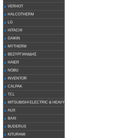
VERHOT
HALCOTHERM
LG
HITACHI
DAIKIN
MYTHERM
ΒΕΖΥΡΓΙΑΝΙΔΗΣ
HAIER
NOBU
INVENTOR
CALPAK
TCL
MITSUBISHI ELECTRIC & HEAVY
AUX
ΒΑΧΙ
BUDERUS
KITURAMI