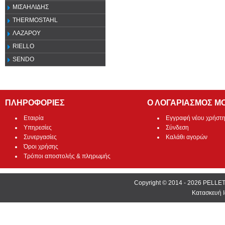
ΜΙΣΑΗΛΙΔΗΣ
THERMOSTAHL
ΛΑΖΑΡΟΥ
RIELLO
SENDO
ΠΛΗΡΟΦΟΡΙΕΣ
Ο ΛΟΓΑΡΙΑΣΜΟΣ Μ
Εταιρία
Εγγραφή νέου χρήστ
Υπηρεσίες
Σύνδεση
Συνεργασίες
Καλάθι αγορών
Όροι χρήσης
Τρόποι αποστολής & πληρωμής
Copyright © 2014 - 2026 PEL
Κατασκευή Ι