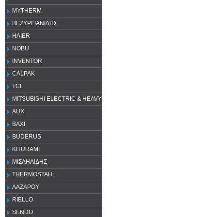
MYTHERM
ΒΕΖΥΡΓΙΑΝΙΔΗΣ
HAIER
NOBU
INVENTOR
CALPAK
TCL
MITSUBISHI ELECTRIC & HEAVY
AUX
ΒΑΧΙ
BUDERUS
KITURAMI
ΜΙΣΑΗΛΙΔΗΣ
THERMOSTAHL
ΛΑΖΑΡΟΥ
RIELLO
SENDO