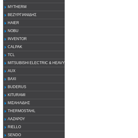
MYTHERM
ΒΕΖΥΡΓΙΑΝΙΔΗΣ
HAIER
NOBU
INVENTOR
CALPAK
TCL
MITSUBISHI ELECTRIC & HEAVY
AUX
ΒΑΧΙ
BUDERUS
KITURAMI
ΜΙΣΑΗΛΙΔΗΣ
THERMOSTAHL
ΛΑΖΑΡΟΥ
RIELLO
SENDO