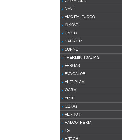
CLIMALAND
MAVIL
AMG ITALFUOCO
INNOVA
UNICO
CARRIER
SONNE
THERMIKI TSALIKIS
FERGAS
EVA CALOR
ALFA PLAM
WARM
ARTE
ΘΩΚΑΣ
VERHOT
HALCOTHERM
LG
HITACHI