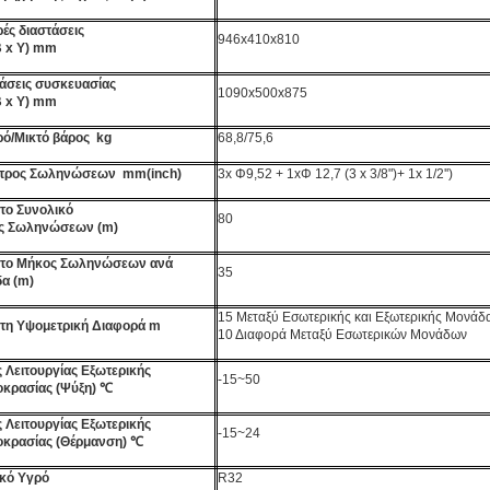
ές διαστάσεις
946x410x810
Β
x
Y
) mm
άσεις συσκευασίας
1090x500x875
Β
x
Y
) mm
ό/Μικτό βάρος
kg
68,8/75,6
ετρος Σωληνώσεων
mm(inch)
3x Φ9,52 + 1xΦ 12,7 (3 x 3/8")+ 1x 1/2'')
το Συνολικό
80
ς
Σωληνώσεων
(
m)
στο Μήκος
Σωληνώσεων
ανά
35
α (
m
)
15 Μεταξύ Εσωτερικής και Εξωτερικής Μονάδα
τη Υψομετρική
Διαφορά m
10 Διαφορά Μεταξύ Εσωτερικών Μονάδων
 Λειτουργίας Εξωτερικής
-15~50
κρασίας (Ψύξη) ℃
 Λειτουργίας Εξωτερικής
-15~24
κρασίας (Θέρμανση) ℃
κό Υγρό
R32