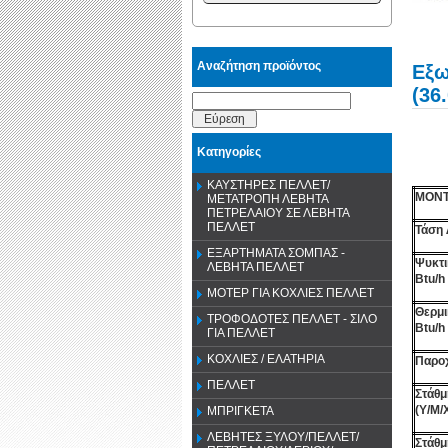
Αναζήτηση προϊόντος
Εξω
(36
Εύρεση
Κατηγορίες
ΚΑΥΣΤΗΡΕΣ ΠΕΛΛΕΤ/
ΜΟΝ
ΜΕΤΑΤΡΟΠΗ ΛΕΒΗΤΑ
ΠΕΤΡΕΛΑΙΟΥ ΣΕ ΛΕΒΗΤΑ
ΠΕΛΛΕΤ
Τάση 
ΕΞΑΡΤΗΜΑΤΑ ΣΟΜΠΑΣ -
Ψυκτ
ΛΕΒΗΤΑ ΠΕΛΛΕΤ
Btu/h
ΜΟΤΕΡ ΓΙΑ ΚΟΧΛΙΕΣ ΠΕΛΛΕΤ
Θερμ
ΤΡΟΦΟΔΟΤΕΣ ΠΕΛΛΕΤ - ΣΙΛΟ
Btu/h
ΓΙΑ ΠΕΛΛΕΤ
ΚΟΧΛΙΕΣ / ΕΛΑΤΗΡΙΑ
Παρο
ΠΕΛΛΕΤ
Στάθμ
(Υ/Μ/Χ
ΜΠΡΙΓΚΕΤΑ
ΛΕΒΗΤΕΣ ΞΥΛΟΥ/ΠΕΛΛΕΤ/
Στάθμ