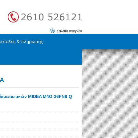
Καλάθι αγορών
οστολής & πληρωμής
EA
λιματιστικών MIDEA M4O-36FN8-Q