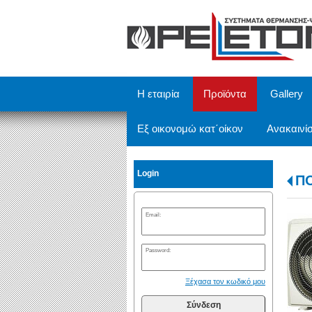
/
Η εταιρία
Προϊόντα
Gallery
Εξ οικονομώ κατ΄οίκον
Ανακαινίσ
Login
Π
Email:
Password:
Ξέχασα τον κωδικό μου
Σύνδεση