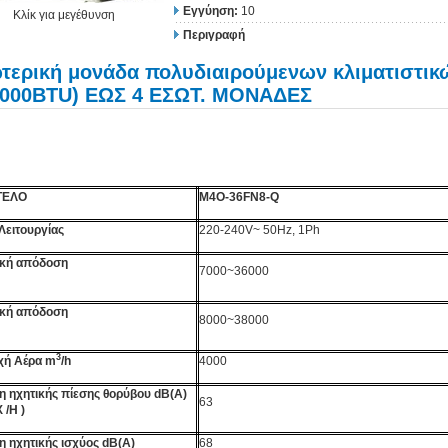
Εγγύηση:
10
Κλίκ για μεγέθυνση
Περιγραφή
τερική μονάδα πολυδιαιρούμενων κλιματιστι
.000BTU) ΕΩΣ 4 ΕΣΩΤ. ΜΟΝΑΔΕΣ
ΤΕΛΟ
M4O-36FN8-Q
Λειτουργίας
220-240V~ 50Hz, 1Ph
ική απόδοση
7000~36000
ική απόδοση
8000~38000
3
χή Αέρα m
/h
4000
η ηχητικής πίεσης θορύβου
dB
(
A
)
63
 /
H
)
η ηχητικής ισχύος
dB
(
A
)
68