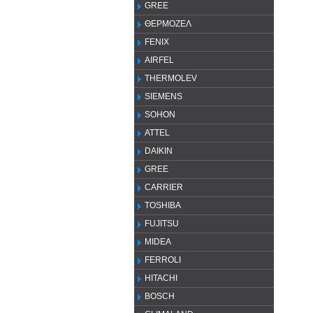
GREE
ΘΕΡΜΟΖΕΛ
FENIX
AIRFEL
THERMOLEV
SIEMENS
SOHON
ATTEL
DAIKIN
GREE
CARRIER
TOSHIBA
FUJITSU
MIDEA
FERROLI
HITACHI
BOSCH