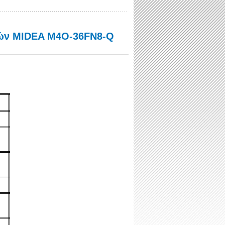
κών MIDEA M4O-36FN8-Q