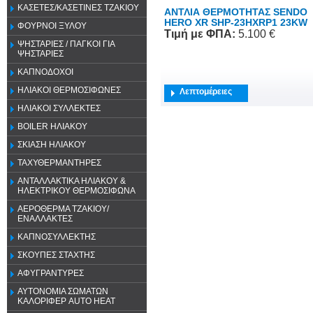
ΚΑΣΕΤΕΣ/ΚΑΣΕΤΙΝΕΣ ΤΖΑΚΙΟΥ
ΑΝΤΛΙΑ ΘΕΡΜΟΤΗΤΑΣ SENDO
HERO XR SHP-23HXRP1 23KW
ΦΟΥΡΝΟΙ ΞΥΛΟΥ
Τιμή
με ΦΠΑ
:
5.100 €
ΨΗΣΤΑΡΙΕΣ / ΠΑΓΚΟΙ ΓΙΑ
ΨΗΣΤΑΡΙΕΣ
ΚΑΠΝΟΔΟΧΟΙ
ΗΛΙΑΚΟΙ ΘΕΡΜΟΣΙΦΩΝΕΣ
Λεπτομέρειες
ΗΛΙΑΚΟΙ ΣΥΛΛΕΚΤΕΣ
BOILER ΗΛΙΑΚΟΥ
ΣΚΙΑΣΗ ΗΛΙΑΚΟΥ
ΤΑΧΥΘΕΡΜΑΝΤΗΡΕΣ
ΑΝΤΑΛΛΑΚΤΙΚΑ ΗΛΙΑΚΟΥ &
ΗΛΕΚΤΡΙΚΟΥ ΘΕΡΜΟΣΙΦΩΝΑ
ΑΕΡΟΘΕΡΜΑ ΤΖΑΚΙΟΥ/
ΕΝΑΛΛΑΚΤΕΣ
ΚΑΠΝΟΣΥΛΛΕΚΤΗΣ
ΣΚΟΥΠΕΣ ΣΤΑΧΤΗΣ
ΑΦΥΓΡΑΝΤΥΡΕΣ
ΑΥΤΟΝΟΜΙΑ ΣΩΜΑΤΩΝ
ΚΑΛΟΡΙΦΕΡ AUTO HEAT