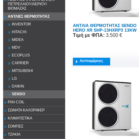
ΠΕΤΡΕΛΑΙΟΥ/ΑΕΡΙΟΥ/
ΒΙΟΜΑΖΑΣ
ΑΝΤΛΙΕΣ ΘΕΡΜΟΤΗΤΑΣ
INVENTOR
ΑΝΤΛΙΑ ΘΕΡΜΟΤΗΤΑΣ SENDO
HERO XR SHP-13HXRP3 13KW
HITACHI
Τιμή
με ΦΠΑ
:
3.500 €
MIDEA
MDV
ECOPLUS
Λεπτομέρειες
CARRIER
MITSUBISHI
LG
DAIKIN
SENDO
FAN COIL
ΣΩΜΑΤΑ ΚΑΛΟΡΙΦΕΡ
ΚΛΙΜΑΤΙΣΤΙΚΑ
ΣΟΜΠΕΣ
ΤΖΑΚΙΑ