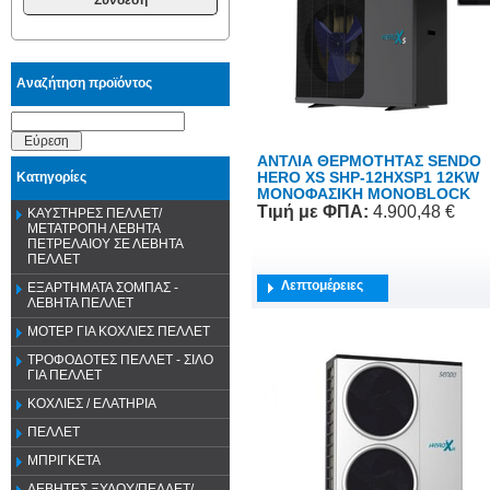
Αναζήτηση προϊόντος
Εύρεση
ΑΝΤΛΙΑ ΘΕΡΜΟΤΗΤΑΣ SENDO
HERO XS SHP-12HXSP1 12KW
Κατηγορίες
ΜΟΝΟΦΑΣΙΚΗ MONOBLOCK
Τιμή
με ΦΠΑ
:
4.900,48 €
ΚΑΥΣΤΗΡΕΣ ΠΕΛΛΕΤ/
ΜΕΤΑΤΡΟΠΗ ΛΕΒΗΤΑ
ΠΕΤΡΕΛΑΙΟΥ ΣΕ ΛΕΒΗΤΑ
ΠΕΛΛΕΤ
Λεπτομέρειες
ΕΞΑΡΤΗΜΑΤΑ ΣΟΜΠΑΣ -
ΛΕΒΗΤΑ ΠΕΛΛΕΤ
ΜΟΤΕΡ ΓΙΑ ΚΟΧΛΙΕΣ ΠΕΛΛΕΤ
ΤΡΟΦΟΔΟΤΕΣ ΠΕΛΛΕΤ - ΣΙΛΟ
ΓΙΑ ΠΕΛΛΕΤ
ΚΟΧΛΙΕΣ / ΕΛΑΤΗΡΙΑ
ΠΕΛΛΕΤ
ΜΠΡΙΓΚΕΤΑ
ΛΕΒΗΤΕΣ ΞΥΛΟΥ/ΠΕΛΛΕΤ/