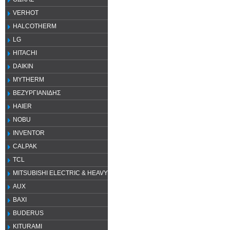
VERHOT
HALCOTHERM
LG
HITACHI
DAIKIN
MYTHERM
ΒΕΖΥΡΓΙΑΝΙΔΗΣ
HAIER
NOBU
INVENTOR
CALPAK
TCL
MITSUBISHI ELECTRIC & HEAVY
AUX
ΒΑΧΙ
BUDERUS
KITURAMI