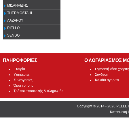
ΜΙΣΑΗΛΙΔΗΣ
THERMOSTAHL
ΛΑΖΑΡΟΥ
RIELLO
SENDO
ΠΛΗΡΟΦΟΡΙΕΣ
Ο ΛΟΓΑΡΙΑΣΜΟΣ Μ
Εταιρία
Εγγραφή νέου χρήστ
Υπηρεσίες
Σύνδεση
Συνεργασίες
Καλάθι αγορών
Όροι χρήσης
Τρόποι αποστολής & πληρωμής
Copyright © 2014 - 2026 PEL
Κατασκευή Ι